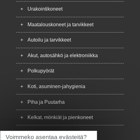
+
Urakointikoneet
+
Maatalouskoneet ja tarvikkeet
+
Autoilu ja tarvikkeet
+
Akut, autosähkö ja elektroniikka
+
Polkupyörät
+
Koti, asuminen-jahygienia
+
Piha ja Puutarha
+
Kelkat, mönkiät ja pienkoneet
+
Puhelimet
Voimmeko asentaa evästeitä?