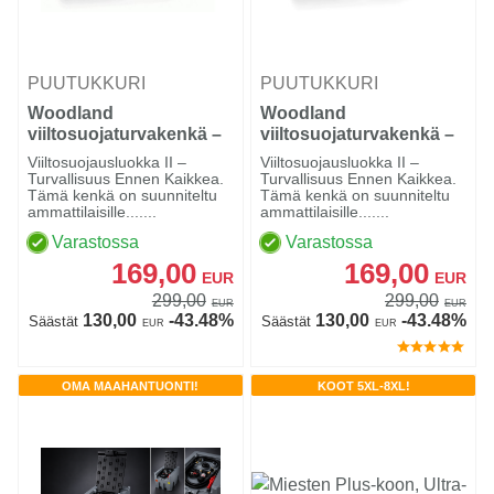
PUUTUKKURI
PUUTUKKURI
Woodland
Woodland
viiltosuojaturvakenkä –
viiltosuojaturvakenkä –
Luokka 2 (24 m/s), Black
Luokka 2 (24 m/s),
Viiltosuojausluokka II –
Viiltosuojausluokka II –
Brown
Turvallisuus Ennen Kaikkea.
Turvallisuus Ennen Kaikkea.
Tämä kenkä on suunniteltu
Tämä kenkä on suunniteltu
ammattilaisille.......
ammattilaisille.......
Varastossa
Varastossa
169,00
169,00
EUR
EUR
299,00
299,00
EUR
EUR
130,00
-43.48%
130,00
-43.48%
Säästät
Säästät
EUR
EUR
OMA MAAHANTUONTI!
KOOT 5XL-8XL!