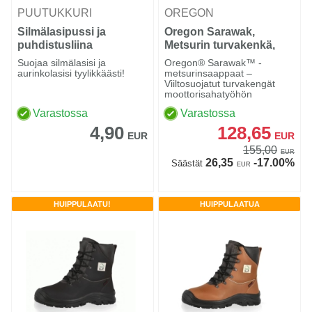
PUUTUKKURI
OREGON
Silmälasipussi ja
Oregon Sarawak,
puhdistusliina
Metsurin turvakenkä,
nahka Class 1
Suojaa silmälasisi ja
Oregon® Sarawak™ -
aurinkolasisi tyylikkäästi!
metsurinsaappaat –
Viiltosuojatut turvakengät
moottorisahatyöhön
Varastossa
Varastossa
4,90
128,65
EUR
EUR
155,00
EUR
26,35
-17.00%
Säästät
EUR
HUIPPULAATU!
HUIPPULAATUA