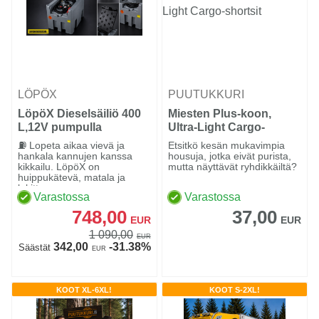
LÖPÖX
PUUTUKKURI
LöpöX Dieselsäiliö 400
Miesten Plus-koon,
L,12V pumpulla
Ultra-Light Cargo-
shortsit
⛽ Lopeta aikaa vievä ja
Etsitkö kesän mukavimpia
hankala kannujen kanssa
housuja, jotka eivät purista,
kikkailu. LöpöX on
mutta näyttävät ryhdikkäiltä?
huippukätevä, matala ja
lukittav...
Varastossa
Varastossa
748,00
37,00
EUR
EUR
1 090,00
EUR
342,00
-31.38%
Säästät
EUR
KOOT XL-6XL!
KOOT S-2XL!