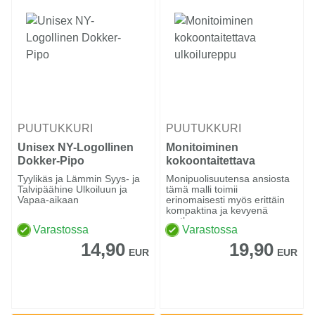
PUUTUKKURI
PUUTUKKURI
Unisex NY-Logollinen
Monitoiminen
Dokker-Pipo
kokoontaitettava
ulkoilureppu
Tyylikäs ja Lämmin Syys- ja
Monipuolisuutensa ansiosta
Talvipäähine Ulkoiluun ja
tämä malli toimii
Vapaa-aikaan
erinomaisesti myös erittäin
kompaktina ja kevyenä
matk...
Varastossa
Varastossa
14,90
19,90
EUR
EUR