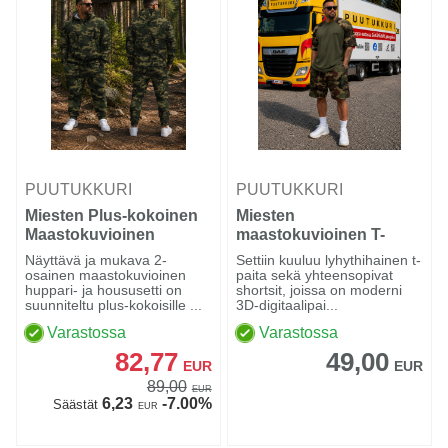
PUUTUKKURI
PUUTUKKURI
Miesten Plus-kokoinen
Miesten
Maastokuvioinen
maastokuvioinen T-
Huppari- ja Housusetti
paita- ja shortsisetti
Näyttävä ja mukava 2-
Settiin kuuluu lyhythihainen t-
osainen maastokuvioinen
paita sekä yhteensopivat
huppari- ja housusetti on
shortsit, joissa on moderni
suunniteltu plus-kokoisille ...
3D-digitaalipai...
Varastossa
Varastossa
82,77
49,00
EUR
EUR
89,00
EUR
6,23
-7.00%
Säästät
EUR