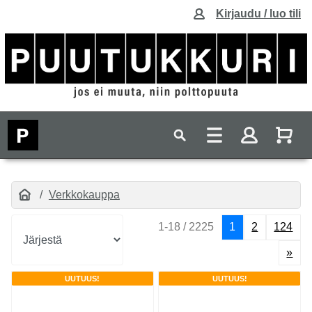
Kirjaudu / luo tili
Verkkokauppa
1-18 / 2225
1
2
124
»
UUTUUS!
UUTUUS!