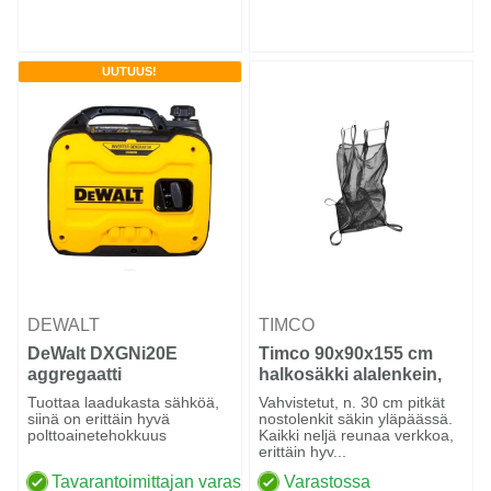
UUTUUS!
DEWALT
TIMCO
DeWalt DXGNi20E
Timco 90x90x155 cm
aggregaatti
halkosäkki alalenkein,
verkkoa
Tuottaa laadukasta sähköä,
Vahvistetut, n. 30 cm pitkät
siinä on erittäin hyvä
nostolenkit säkin yläpäässä.
polttoainetehokkuus
Kaikki neljä reunaa verkkoa,
erittäin hyv...
Tavarantoimittajan varastossa
Varastossa