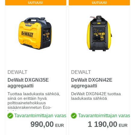
UUTUUS!
UUTUUS!
DEWALT
DEWALT
DeWalt DXGNi35E
DeWalt DXGNi42E
aggregaatti
aggregaatti
Tuottaa laadukasta sähköä,
DeWalt DXGNi42E tuottaa
siinä on erittäin hyvä
laadukasta sähköä
polttoainetehokkuus
sisäänrakennetun Eco-
kytkimen...
Tavarantoimittajan varastossa
Tavarantoimittajan varasto
990,00
1 190,00
EUR
EUR