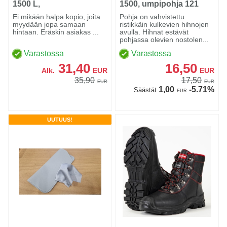
1500 L,
1500, umpipohja 121
Pohjatyhjennettävä
Ei mikään halpa kopio, joita
Pohja on vahvistettu
myydään jopa samaan
ristikkäin kulkevien hihnojen
hintaan. Eräskin asiakas ...
avulla. Hihnat estävät
pohjassa olevien nostolen...
Varastossa
Varastossa
31,40
16,50
Alk.
EUR
EUR
35,90
17,50
EUR
EUR
1,00
-5.71%
Säästät
EUR
UUTUUS!