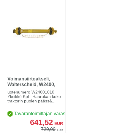
Voimansiirtoakseli,
Walterscheid, W2400,
1010mm, 1 3/8
uotenumero W24001010
Yksikkö Kpl Haarukan koko
traktorin puolen pääss&...
Tavarantoimittajan varastossa
641,52
EUR
729,00
EUR