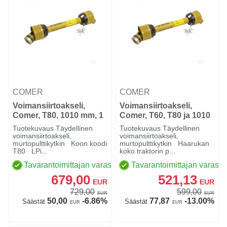
COMER
COMER
Voimansiirtoakseli,
Voimansiirtoakseli,
Comer, T80, 1010 mm, 1
Comer, T60, T80 ja 1010
3/8"-6, 1 3/4"-6
mm, 1 3/8"-6, 1 3/8"-6
Tuotekuvaus Täydellinen
Tuotekuvaus Täydellinen
pultti-/vapaakytkin 3500
pultti-/vapaakytkin
voimansiirtoakseli,
voimansiirtoakseli,
murtopulttikytkin Koon koodi
murtopulttikytkin Haarukan
Nm
T80 LPi...
koko traktorin p...
Tavarantoimittajan varastossa
Tavarantoimittajan varasto
679,00
521,13
EUR
EUR
729,00
599,00
EUR
EUR
50,00
-6.86%
77,87
-13.00%
Säästät
Säästät
EUR
EUR