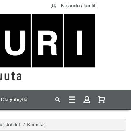
Kirjaudu / luo tili
Ota yhteyttä
ut, Johdot
Kamerat