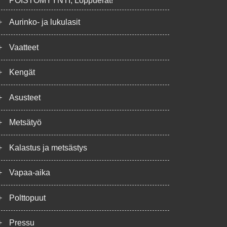
POISTOMYYNTI, Loppuerät!
+
Aurinko- ja lukulasit
+
Vaatteet
+
Kengät
+
Asusteet
+
Metsätyö
+
Kalastus ja metsästys
+
Vapaa-aika
+
Polttopuut
+
Pressu