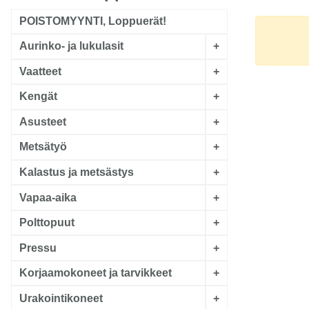
POISTOMYYNTI, Loppuerät!
Aurinko- ja lukulasit
+
Vaatteet
+
Kengät
+
Asusteet
+
Metsätyö
+
Kalastus ja metsästys
+
Vapaa-aika
+
Polttopuut
+
Pressu
+
Korjaamokoneet ja tarvikkeet
+
Urakointikoneet
+