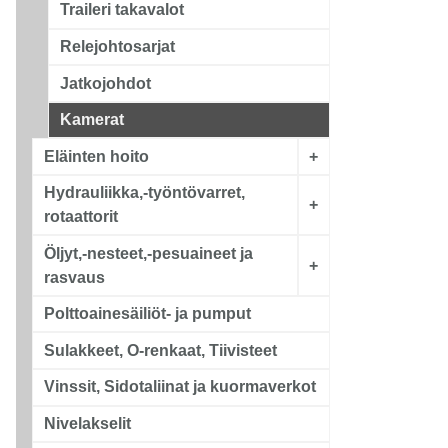
Traileri takavalot
Relejohtosarjat
Jatkojohdot
Kamerat
Eläinten hoito
+
Hydrauliikka,-työntövarret,
+
rotaattorit
Öljyt,-nesteet,-pesuaineet ja
+
rasvaus
Polttoainesäiliöt- ja pumput
Sulakkeet, O-renkaat, Tiivisteet
Vinssit, Sidotaliinat ja kuormaverkot
Nivelakselit