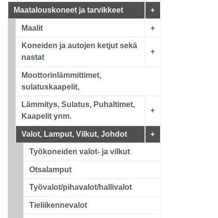
Maatalouskoneet ja tarvikkeet
+
Maalit
+
Koneiden ja autojen ketjut sekä
+
nastat
Moottorinlämmittimet,
sulatuskaapelit,
Lämmitys, Sulatus, Puhaltimet,
+
Kaapelit ynm.
Valot, Lamput, Vilkut, Johdot
+
Työkoneiden valot- ja vilkut
Otsalamput
Työvalot/pihavalot/hallivalot
Tieliikennevalot