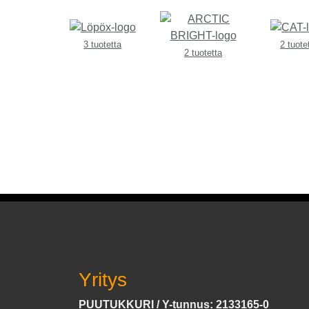
3 tuotetta
2 tuote
2 tuotetta
Yritys
PUUTUKKURI / Y-tunnus: 2133165-0