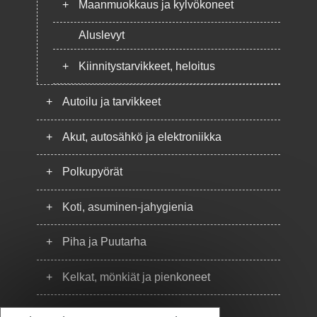
+
Maanmuokkaus ja kylvökoneet
Aluslevyt
+
Kiinnitystarvikkeet, heloitus
+
Autoilu ja tarvikkeet
+
Akut, autosähkö ja elektroniikka
+
Polkupyörät
+
Koti, asuminen-jahygienia
+
Piha ja Puutarha
+
Kelkat, mönkiät ja pienkoneet
+
Puhelimet