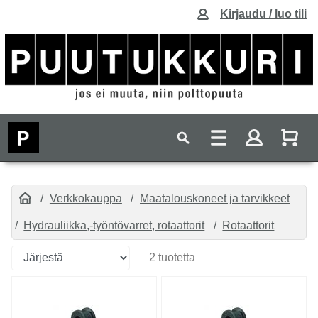
Kirjaudu / luo tili
Verkkokauppa
Maatalouskoneet ja tarvikkeet
Hydrauliikka,-työntövarret, rotaattorit
Rotaattorit
2 tuotetta