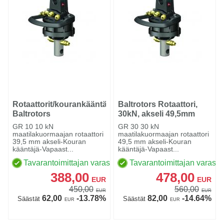
Rotaattorit/kourankääntäjät
Baltrotors Rotaattori,
Baltrotors
30kN, akseli 49,5mm
GR 10 10 kN
GR 30 30 kN
maatilakuormaajan rotaattori
maatilakuormaajan rotaattori
39,5 mm akseli-Kouran
49,5 mm akseli-Kouran
kääntäjä-Vapaast...
kääntäjä-Vapaast...
Tavarantoimittajan varastossa
Tavarantoimittajan varasto
388,00
478,00
EUR
EUR
450,00
560,00
EUR
EUR
62,00
-13.78%
82,00
-14.64%
Säästät
Säästät
EUR
EUR