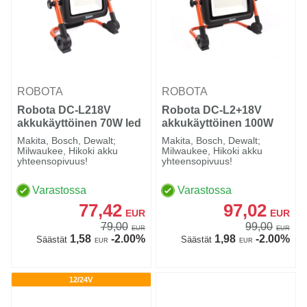
ROBOTA
ROBOTA
Robota DC-L218V
Robota DC-L2+18V
akkukäyttöinen 70W led
akkukäyttöinen 100W
työvalo
led työvalo
Makita, Bosch, Dewalt;
Makita, Bosch, Dewalt;
Milwaukee, Hikoki akku
Milwaukee, Hikoki akku
yhteensopivuus!
yhteensopivuus!
Varastossa
Varastossa
77,42
97,02
EUR
EUR
79,00
99,00
EUR
EUR
1,58
-2.00%
1,98
-2.00%
Säästät
Säästät
EUR
EUR
12/24V