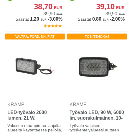
38,70
39,10
EUR
EUR
39,90
39,90
EUR
EUR
1,20
-3.00%
0,80
-2.00%
Säästät
Säästät
EUR
EUR
VALTRA, FORD, NH, FIAT
TOSI TEHOKAS
KRAMP
KRAMP
LED-työvalo 2600
Työvalo LED, 90 W, 6000
lumen, 21 W,
lm, suorakulmainen, 10-
suorakulmainen, 10-30V,
30 V, valkoinen, leveä
Valaisee maanpintaa laajalta
Työvalo valaisee
leveä valokeila, 14
valokeila
alueelta käytettäessä pellolla,
työskentelyalueesi auttaen