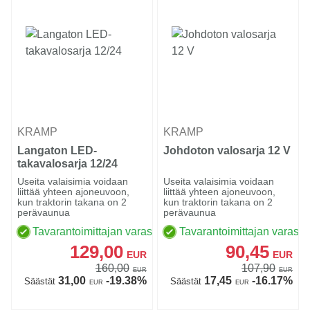
KRAMP
KRAMP
Langaton LED-
Johdoton valosarja 12 V
takavalosarja 12/24
Useita valaisimia voidaan
Useita valaisimia voidaan
liittää yhteen ajoneuvoon,
liittää yhteen ajoneuvoon,
kun traktorin takana on 2
kun traktorin takana on 2
perävaunua
perävaunua
Tavarantoimittajan varastossa
Tavarantoimittajan varasto
129,00
90,45
EUR
EUR
160,00
107,90
EUR
EUR
31,00
-19.38%
17,45
-16.17%
Säästät
Säästät
EUR
EUR