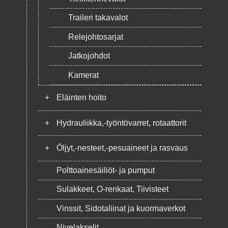
Traileri takavalot
Relejohtosarjat
Jatkojohdot
Kamerat
+
Eläinten hoito
+
Hydrauliikka,-työntövarret, rotaattorit
+
Öljyt,-nesteet,-pesuaineet ja rasvaus
Polttoainesäiliöt- ja pumput
Sulakkeet, O-renkaat, Tiivisteet
Vinssit, Sidotaliinat ja kuormaverkot
Nivelakselit