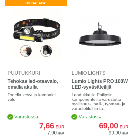
ON HALAPA!
PUUTUKKURI
LUMIO LIGHTS
Tehokas led-otsavalo,
Lumio Lights PRO 100W
omalla akulla
LED-syväsäteilijä
hallivalaisin
Todella kevyt ja kompakti
Laadukkailla Philipsin
valo
komponenteilla varustettu
teollisuus-, halli-, työmaa- ja
varastotiloihin ta...
Varastossa
Varastossa
7,66
69,00
EUR
EUR
7,90
99,90
EUR
EUR