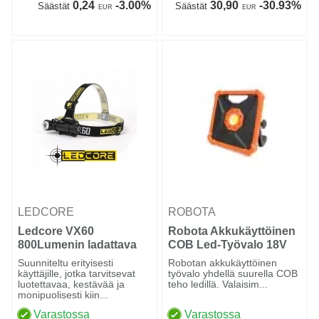
0,24
-3.00%
30,90
-30.93%
Säästät
Säästät
EUR
EUR
LEDCORE
ROBOTA
Ledcore VX60
Robota Akkukäyttöinen
800Lumenin ladattava
COB Led-Työvalo 18V
otsavalo
2500lm Runko DC-L18V
Suunniteltu erityisesti
Robotan akkukäyttöinen
käyttäjille, jotka tarvitsevat
työvalo yhdellä suurella COB
luotettavaa, kestävää ja
teho ledillä. Valaisim...
monipuolisesti kiin...
Varastossa
Varastossa