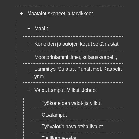
+
Maatalouskoneet ja tarvikkeet
+
Maalit
+
Koneiden ja autojen ketjut sekä nastat
Moottorinlämmittimet, sulatuskaapelit,
Lämmitys, Sulatus, Puhaltimet, Kaapelit
+
ynm.
+
Valot, Lamput, Vilkut, Johdot
Työkoneiden valot- ja vilkut
Otsalamput
Työvalot/pihavalot/hallivalot
Tieliikennevalot