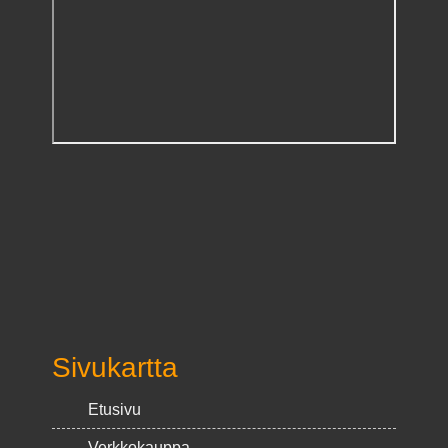
Sivukartta
Etusivu
Verkkokauppa