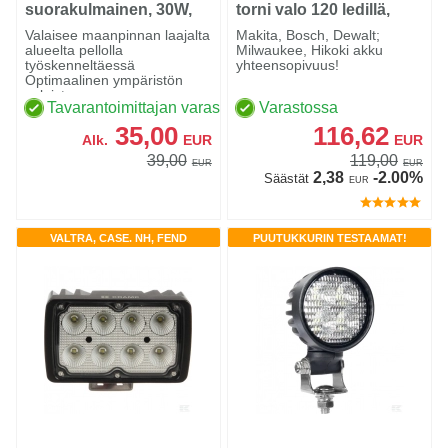
suorakulmainen, 30W,
torni valo 120 ledillä,
2850lm, 10/30V,
runko
Valaisee maanpinnan laajalta
Makita, Bosch, Dewalt;
89x97mm
alueelta pellolla
Milwaukee, Hikoki akku
työskenneltäessä
yhteensopivuus!
Optimaalinen ympäristön
valaistus.....
Tavarantoimittajan varastossa
Varastossa
35,00
116,62
Alk.
EUR
EUR
39,00
119,00
EUR
EUR
2,38
-2.00%
Säästät
EUR
VALTRA, CASE. NH, FEND
PUUTUKKURIN TESTAAMAT!