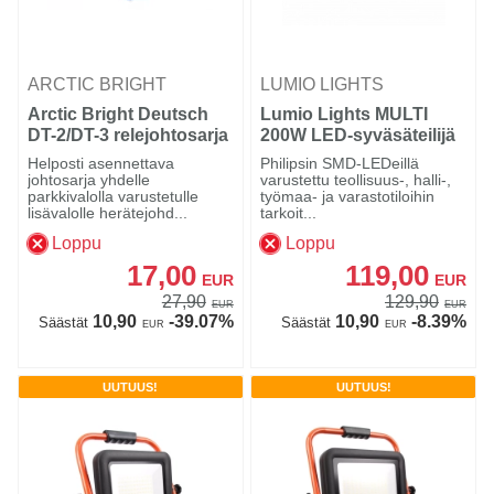
ARCTIC BRIGHT
LUMIO LIGHTS
Arctic Bright Deutsch
Lumio Lights MULTI
DT-2/DT-3 relejohtosarja
200W LED-syväsäteilijä
yhdelle lisävalolle
hallivalaisin
Helposti asennettava
Philipsin SMD-LEDeillä
johtosarja yhdelle
varustettu teollisuus-, halli-,
parkkivalolla varustetulle
työmaa- ja varastotiloihin
lisävalolle herätejohd...
tarkoit...
Loppu
Loppu
17,00
119,00
EUR
EUR
27,90
129,90
EUR
EUR
10,90
-39.07%
10,90
-8.39%
Säästät
Säästät
EUR
EUR
UUTUUS!
UUTUUS!