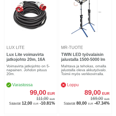
LUX LITE
MR-TUOTE
Lux Lite voimavirta
TWIN LED työvalaisin
jatkojohto 20m, 16A
jalustalla 1500-5000 lm
Voimavirta jatkojohto on 5-
Mahtava ja tehokas, omalla
napainen. Johdon pituus
jalustalla oleva akkutyövalo.
20m.
Toimii myös verkkovirralla.
Varastossa
Loppu
99,00
89,00
EUR
EUR
111,00
169,00
EUR
EUR
12,00
-10.81%
80,00
-47.34%
Säästät
Säästät
EUR
EUR