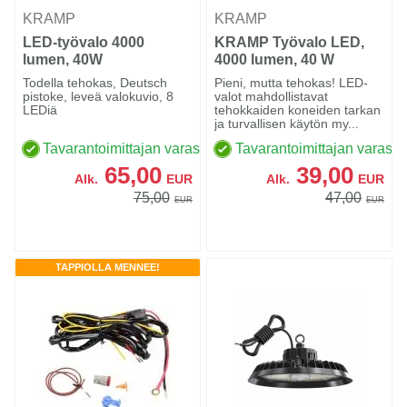
KRAMP
KRAMP
LED-työvalo 4000
KRAMP Työvalo LED,
lumen, 40W
4000 lumen, 40 W
suorakulmainen
Todella tehokas, Deutsch
Pieni, mutta tehokas! LED-
pistoke, leveä valokuvio, 8
valot mahdollistavat
LEDiä
tehokkaiden koneiden tarkan
ja turvallisen käytön my...
Tavarantoimittajan varastossa
Tavarantoimittajan varasto
65,00
39,00
Alk.
EUR
Alk.
EUR
75,00
47,00
EUR
EUR
TAPPIOLLA MENNEE!