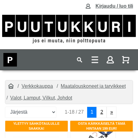
Kirjaudu / luo tili
Verkkokauppa
Maatalouskoneet ja tarvikkeet
Valot, Lamput, Vilkut, Johdot
1-18 / 27
1
2
»
YLETTYY SÄHKÖTAULULLE
OSTA KÄRKKÄISELTÄ TÄMÄ
SAAKKA!
HINTAAN 199 EUR!