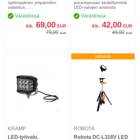
optimaalinen ympäristön
parantamaan keskittymistä.
LED'iä, vasen tai oikea
valaistus.......
LED-valojen ansiosta
tehokka...
Varastossa
Varastossa
69,00
42,00
Alk.
EUR
Alk.
EUR
79,00
49,00
EUR
EUR
UUTUUS!
KRAMP
ROBOTA
LED-työvalo,
Robota DC-L318V LED