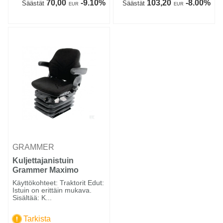
70,00
-9.10%
103,20
-8.00%
Säästät
Säästät
EUR
EUR
GRAMMER
Kuljettajanistuin
Grammer Maximo
Comfort Black Edition
Käyttökohteet: Traktorit Edut:
Istuin on erittäin mukava.
Sisältää: K...
Tarkista