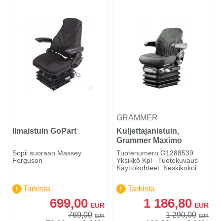
GRAMMER
Ilmaistuin GoPart
Kuljettajanistuin,
Grammer Maximo
Comfort
Sopii suoraan Massey
Tuotenumero G1288539
Ferguson
Yksikkö Kpl Tuotekuvaus
Käyttökohteet: Keskikokoi...
Tarkista
Tarkista
699,00
1 186,80
EUR
EUR
769,00
1 290,00
EUR
EUR