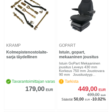
KRAMP
GOPART
Kolmepistenostolaite-
Istuin, gopart,
sarja täydellinen
mekaaninen jousitus
Iseki/Kubota
Istuin GoPart Mekaaninen
jousitus Leveys 430 mm
Korkeus 750 mm Joustovara
90 mm Jousitustyyp...
Tavarantoimittajan varastossa
Tarkista
179,00
449,00
EUR
EUR
499,00
EUR
50,00
-10.02%
Säästät
EUR