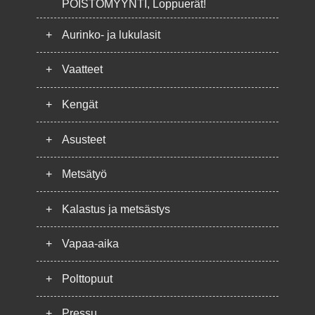
POISTOMYYNTI, Loppuerät!
+
Aurinko- ja lukulasit
+
Vaatteet
+
Kengät
+
Asusteet
+
Metsätyö
+
Kalastus ja metsästys
+
Vapaa-aika
+
Polttopuut
+
Pressu