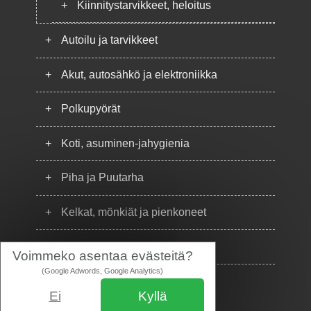
+
Kiinnitystarvikkeet, heloitus
+
Autoilu ja tarvikkeet
+
Akut, autosähkö ja elektroniikka
+
Polkupyörät
+
Koti, asuminen-jahygienia
+
Piha ja Puutarha
+
Kelkat, mönkiät ja pienkoneet
+
Puhelimet
Voimmeko asentaa evästeitä?
(Google Adwords, Google Analytics)
Ei
Kyllä