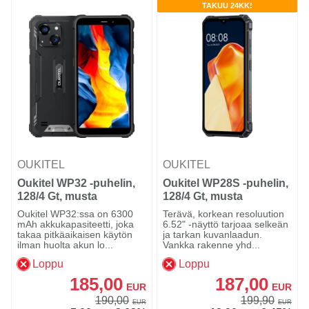
TAKUU 24KK!
OUKITEL
OUKITEL
Oukitel WP32 -puhelin,
Oukitel WP28S -puhelin,
128/4 Gt, musta
128/4 Gt, musta
Oukitel WP32:ssa on 6300
Terävä, korkean resoluution
mAh akkukapasiteetti, joka
6.52" -näyttö tarjoaa selkeän
takaa pitkäaikaisen käytön
ja tarkan kuvanlaadun.
ilman huolta akun lo...
Vankka rakenne yhd...
Loppu
Loppu
185,00
187,00
EUR
EUR
190,00
199,90
EUR
EUR