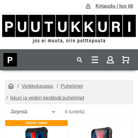
Kirjaudu / luo tili
Verkkokauppa
Puhelimet
Iskun ja veden kestävät puhelimet
4 tuotetta
TAKUU 24KK!