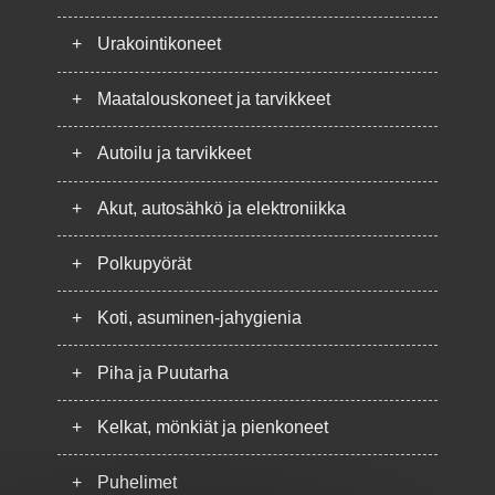
+
Urakointikoneet
+
Maatalouskoneet ja tarvikkeet
+
Autoilu ja tarvikkeet
+
Akut, autosähkö ja elektroniikka
+
Polkupyörät
+
Koti, asuminen-jahygienia
+
Piha ja Puutarha
+
Kelkat, mönkiät ja pienkoneet
+
Puhelimet