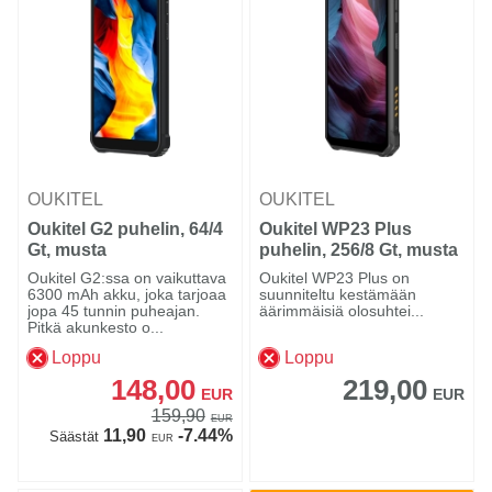
OUKITEL
OUKITEL
Oukitel G2 puhelin, 64/4
Oukitel WP23 Plus
Gt, musta
puhelin, 256/8 Gt, musta
Oukitel G2:ssa on vaikuttava
Oukitel WP23 Plus on
6300 mAh akku, joka tarjoaa
suunniteltu kestämään
jopa 45 tunnin puheajan.
äärimmäisiä olosuhtei...
Pitkä akunkesto o...
Loppu
Loppu
148,00
219,00
EUR
EUR
159,90
EUR
11,90
-7.44%
Säästät
EUR