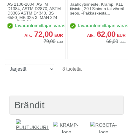
AS 2108-2004, ASTM
Jäähdytinneste, Kramp, K11
D1384, ASTM D2870, ASTM
tiiviste, 20 l Sininen tai vihreä
D3306 ASTM D4340, BS
seos. -Pakkaskestä...
6580, MB 325.3, MAN 324
type SNF SA...
Tavarantoimittajan varastossa
Tavarantoimittajan varasto
72,00
62,00
Alk.
EUR
Alk.
EUR
79,00
69,00
EUR
EUR
8 tuotetta
Brändit