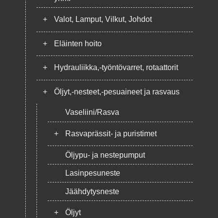
+
Valot, Lamput, Vilkut, Johdot
+
Eläinten hoito
+
Hydrauliikka,-työntövarret, rotaattorit
+
Öljyt,-nesteet,-pesuaineet ja rasvaus
Vaseliini/Rasva
+
Rasvaprässit- ja puristimet
Öljypu- ja nestepumput
Lasinpesuneste
Jäähdytysneste
+
Öljyt