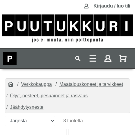
Kirjaudu / luo tili
Verkkokauppa
Maatalouskoneet ja tarvikkeet
Öljyt,-nesteet,-pesuaineet ja rasvaus
Jäähdytysneste
8 tuotetta