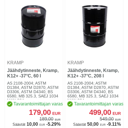
KRAMP
KRAMP
Jäähdytinneste, Kramp,
Jäähdytinneste, Kramp,
K12+ -37°C, 60 l
K12+ -37°C, 208 l
AS 2108-2004; ASTM
AS 2108-2004; ASTM
D1384, ASTM D2870, ASTM
D1384, ASTM D2870, ASTM
D3306, ASTM D4340, BS
D3306, ASTM D4340, BS
6580, MB 325.3, SAEJ 1034
6580, MB 325.3, SAEJ 1034
MAN 324 ...
MAN 324 ...
Tavarantoimittajan varastossa
Tavarantoimittajan varasto
179,00
499,00
EUR
EUR
189,00
549,00
EUR
EUR
10,00
-5.29%
50,00
-9.11%
Säästät
Säästät
EUR
EUR