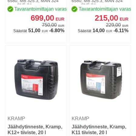
6580, MB 325.3, MAN 324
6580, MB 325.3, MAN 324
type SNF SA...
type SNF SA...
Tavarantoimittajan varastossa
Tavarantoimittajan varasto
699,00
215,00
EUR
EUR
750,00
229,00
EUR
EUR
51,00
-6.80%
14,00
-6.11%
Säästät
Säästät
EUR
EUR
KRAMP
KRAMP
Jäähdytinneste, Kramp,
Jäähdytinneste, Kramp,
K12+ tiiviste, 20 l
K11 tiiviste, 20 l