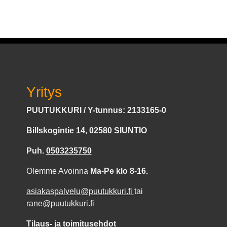
Yritys
PUUTUKKURI / Y-tunnus: 2133165-0
Billskogintie 14, 02580 SIUNTIO
Puh.
0503235750
Olemme Avoinna
Ma-Pe klo 8-16.
asiakaspalvelu@puutukkuri.fi
tai
rane@puutukkuri.fi
Tilaus- ja toimitusehdot