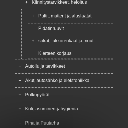
+
Kiinnitystarvikkeet, heloitus
+
Pultit, mutterit ja aluslaatat
Pidätinruuvit
+
sokat, lukkorenkaat ja muut
Kierteen korjaus
+
Autoilu ja tarvikkeet
+
Akut, autosähkö ja elektroniikka
+
Polkupyörät
+
Koti, asuminen-jahygienia
+
Piha ja Puutarha