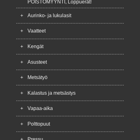
POISTOMYYNTI, Loppuerät!
+
Aurinko- ja lukulasit
+
Vaatteet
+
Kengät
+
Asusteet
+
Metsätyö
+
Kalastus ja metsästys
+
Vapaa-aika
+
Polttopuut
+
Pressu