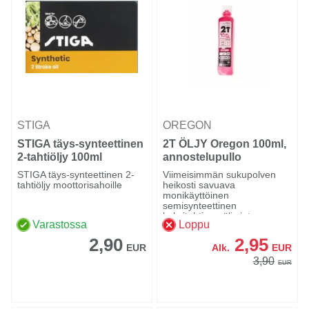
STIGA
OREGON
STIGA täys-synteettinen
2T ÖLJY Oregon 100ml,
2-tahtiöljy 100ml
annostelupullo
STIGA täys-synteettinen 2-
Viimeisimmän sukupolven
tahtiöljy moottorisahoille
heikosti savuava
monikäyttöinen
semisynteettinen
kaksitahtinen öljy integro...
Varastossa
Loppu
2,90
2,95
EUR
Alk.
EUR
3,90
EUR