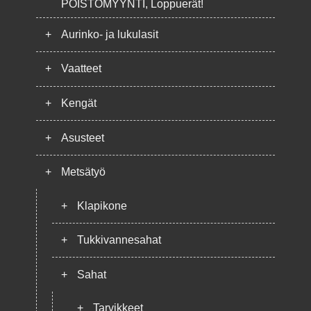
POISTOMYYNTI, Loppuerät!
+
Aurinko- ja lukulasit
+
Vaatteet
+
Kengät
+
Asusteet
+
Metsätyö
+
Klapikone
+
Tukkivannesahat
+
Sahat
+
Tarvikkeet