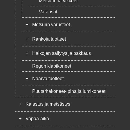
Metsurin tarvikkeet
Varaosat
+
Metsurin varusteet
+
Rankoja tuotteet
+
Halkojen säilytys ja pakkaus
Regon klapikoneet
+
Naarva tuotteet
Puutarhakoneet- piha ja lumikoneet
+
Kalastus ja metsästys
+
Vapaa-aika