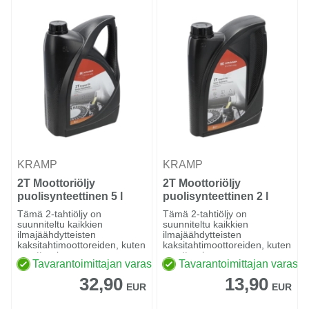
KRAMP
KRAMP
2T Moottoriöljy
2T Moottoriöljy
puolisynteettinen 5 l
puolisynteettinen 2 l
Tämä 2-tahtiöljy on
Tämä 2-tahtiöljy on
suunniteltu kaikkien
suunniteltu kaikkien
ilmajäähdytteisten
ilmajäähdytteisten
kaksitahtimoottoreiden, kuten
kaksitahtimoottoreiden, kuten
moottoroi...
moottoroi...
Tavarantoimittajan varastossa
Tavarantoimittajan varasto
32,90
13,90
EUR
EUR