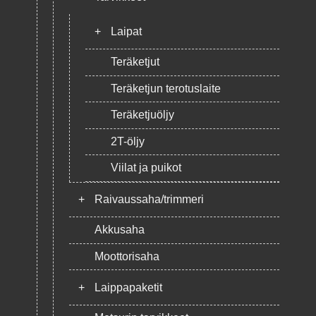
+
Laipat
Teräketjut
Teräketjun terotuslaite
Teräketjuöljy
2T-öljy
Viilat ja puikot
+
Raivaussaha/trimmeri
Akkusaha
Moottorisaha
+
Laippapaketit