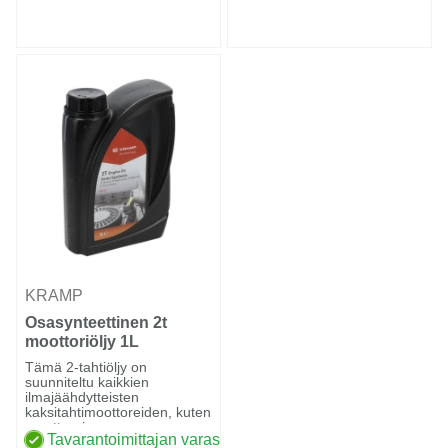
KRAMP
Osasynteettinen 2t
moottoriöljy 1L
Tämä 2-tahtiöljy on
suunniteltu kaikkien
ilmajäähdytteisten
kaksitahtimoottoreiden, kuten
moottoroi...
Tavarantoimittajan varastossa