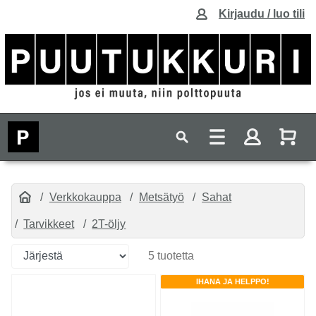
Kirjaudu / luo tili
Verkkokauppa
Metsätyö
Sahat
Tarvikkeet
2T-öljy
5 tuotetta
IHANA JA HELPPO!