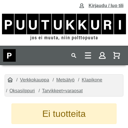
Kirjaudu / luo tili
Verkkokauppa
Metsätyö
Klapikone
Oksasilppuri
Tarvikkeet+varaosat
Ei tuotteita