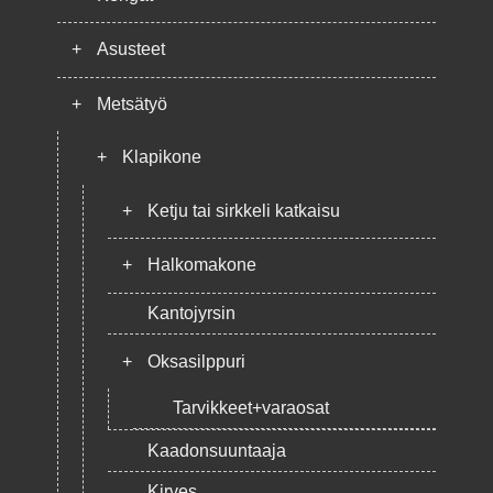
+
Asusteet
+
Metsätyö
+
Klapikone
+
Ketju tai sirkkeli katkaisu
+
Halkomakone
Kantojyrsin
+
Oksasilppuri
Tarvikkeet+varaosat
Kaadonsuuntaaja
Kirves