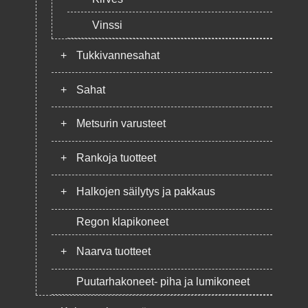
Vinssi
+
Tukkivannesahat
+
Sahat
+
Metsurin varusteet
+
Rankoja tuotteet
+
Halkojen säilytys ja pakkaus
Regon klapikoneet
+
Naarva tuotteet
Puutarhakoneet- piha ja lumikoneet