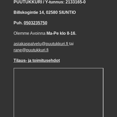
PUUTUKKURI / Y-tunnus: 2133165-0
Billskogintie 14, 02580 SIUNTIO
Puh.
0503235750
Olemme Avoinna
Ma-Pe klo 8-16.
asiakaspalvelu@puutukkuri.fi
tai
rane@puutukkuri.fi
Tilaus- ja toimitusehdot