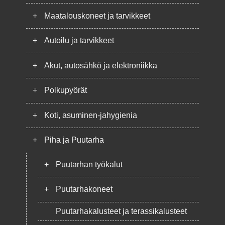
+
Maatalouskoneet ja tarvikkeet
+
Autoilu ja tarvikkeet
+
Akut, autosähkö ja elektroniikka
+
Polkupyörät
+
Koti, asuminen-jahygienia
+
Piha ja Puutarha
+
Puutarhan työkalut
+
Puutarhakoneet
Puutarhakalusteet ja terassikalusteet