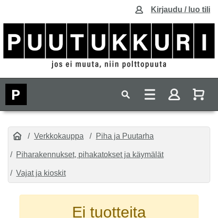
Kirjaudu / luo tili
Verkkokauppa
Piha ja Puutarha
Piharakennukset, pihakatokset ja käymälät
Vajat ja kioskit
Ei tuotteita