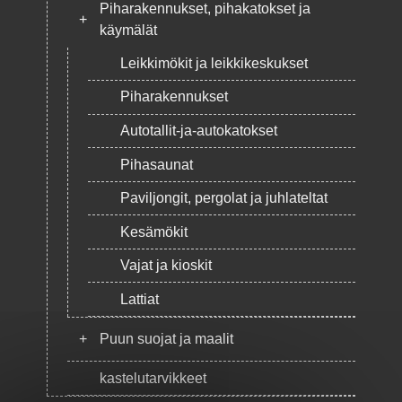
Piharakennukset, pihakatokset ja
+
käymälät
Leikkimökit ja leikkikeskukset
Piharakennukset
Autotallit-ja-autokatokset
Pihasaunat
Paviljongit, pergolat ja juhlateltat
Kesämökit
Vajat ja kioskit
Lattiat
+
Puun suojat ja maalit
kastelutarvikkeet