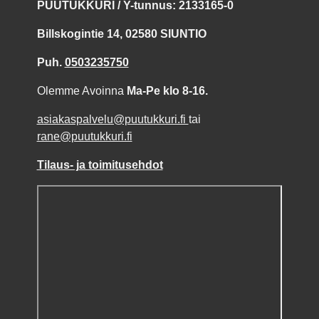
PUUTUKKURI / Y-tunnus: 2133165-0
Billskogintie 14, 02580 SIUNTIO
Puh.
0503235750
Olemme Avoinna
Ma-Pe klo 8-16.
asiakaspalvelu@puutukkuri.fi
tai
rane@puutukkuri.fi
Tilaus- ja toimitusehdot