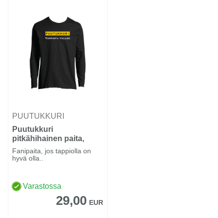
PUUTUKKURI
Puutukkuri
pitkähihainen paita,
(Tappiota tullee)
Fanipaita, jos tappiolla on
fanipaita
hyvä olla..
Varastossa
29,00
EUR