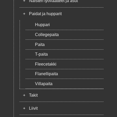
+
Naisten työvaatteet ja asut
+
Paidat ja hupparit
Huppari
Collegepaita
Paita
T-paita
Fleecetakki
Flanellipaita
Villapaita
+
Takit
+
Liivit