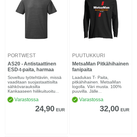
PORTWEST
PUUTUKKURI
AS20 - Antistaattinen
MetsaMan Pitkähihainen
ESD-t-paita, harmaa
fanipaita
Soveltuu työtehtäviin, missä
Laadukas T- Paita,
vaaditaan suojastaattisilta
pitkähihainen. MetsaMan
sähkövarauksilta
logolla. Väri musta. 100%
Kankaaseen hiilikuituoitu...
puuvilla. Jälle...
Varastossa
Varastossa
24,90
32,00
EUR
EUR