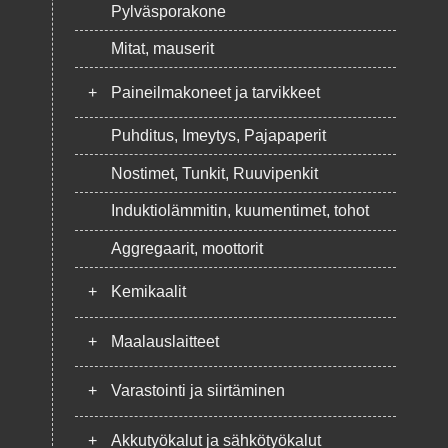
Pylväsporakone
Mitat, mauserit
+
Paineilmakoneet ja tarvikkeet
Puhditus, Imeytys, Pajapaperit
Nostimet, Tunkit, Ruuvipenkit
Induktiolämmitin, kuumentimet, tohot
Aggregaarit, moottorit
+
Kemikaalit
+
Maalauslaitteet
+
Varastointi ja siirtäminen
+
Akkutyökalut ja sähkötyökalut