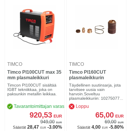
TIMCO
TIMCO
Timco PI100CUT max 35
Timco PI160CUT
mm plasmaleikkuri
plasmaleikkurin
suutinsarja
Timcon PI100CUT sisältää
Täydellinen suutinsarja, jota
IGBT tekniikkaa, joka on
tarvitsee uusia vain
paksunkin metallin leikkaa.
harvoin.Soveltuu
plasmaleikkuriin: 10275077...
Tavarantoimittajan varastossa
Loppu
920,53
65,00
EUR
EUR
949,00
69,00
EUR
EUR
28,47
-3.00%
4,00
-5.80%
Säästät
Säästät
EUR
EUR