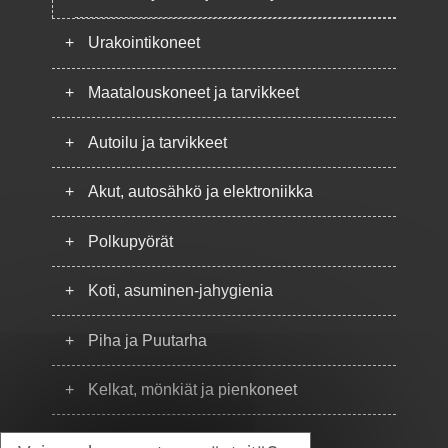
+
Urakointikoneet
+
Maatalouskoneet ja tarvikkeet
+
Autoilu ja tarvikkeet
+
Akut, autosähkö ja elektroniikka
+
Polkupyörät
+
Koti, asuminen-jahygienia
+
Piha ja Puutarha
+
Kelkat, mönkiät ja pienkoneet
+
Puhelimet