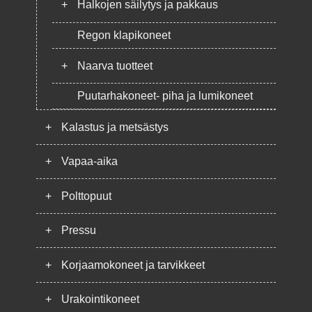
+
Halkojen säilytys ja pakkaus
Regon klapikoneet
+
Naarva tuotteet
Puutarhakoneet- piha ja lumikoneet
+
Kalastus ja metsästys
+
Vapaa-aika
+
Polttopuut
+
Pressu
+
Korjaamokoneet ja tarvikkeet
+
Urakointikoneet