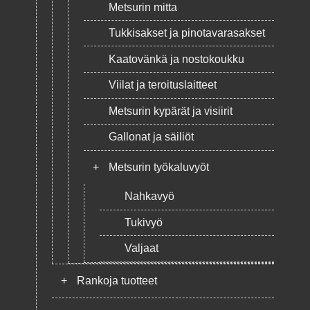
Metsurin mitta
Tukkisakset ja pinotavarasakset
Kaatovänkä ja nostokoukku
Viilat ja teroituslaitteet
Metsurin kypärät ja visiirit
Gallonat ja säiliöt
+
Metsurin työkaluvyöt
Nahkavyö
Tukivyö
Valjaat
+
Rankoja tuotteet