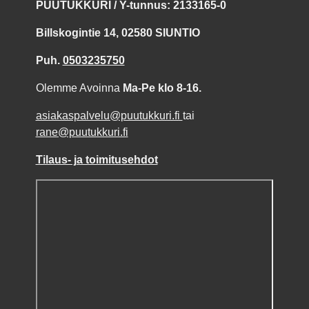
PUUTUKKURI / Y-tunnus: 2133165-0
Billskogintie 14, 02580 SIUNTIO
Puh.
0503235750
Olemme Avoinna
Ma-Pe klo 8-16.
asiakaspalvelu@puutukkuri.fi
tai
rane@puutukkuri.fi
Tilaus- ja toimitusehdot