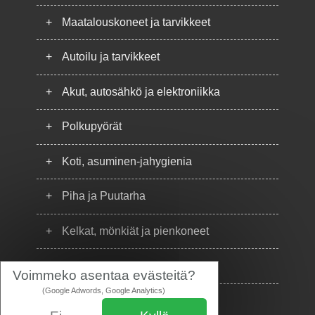
+
Maatalouskoneet ja tarvikkeet
+
Autoilu ja tarvikkeet
+
Akut, autosähkö ja elektroniikka
+
Polkupyörät
+
Koti, asuminen-jahygienia
+
Piha ja Puutarha
+
Kelkat, mönkiät ja pienkoneet
+
Puhelimet
Voimmeko asentaa evästeitä?
(Google Adwords, Google Analytics)