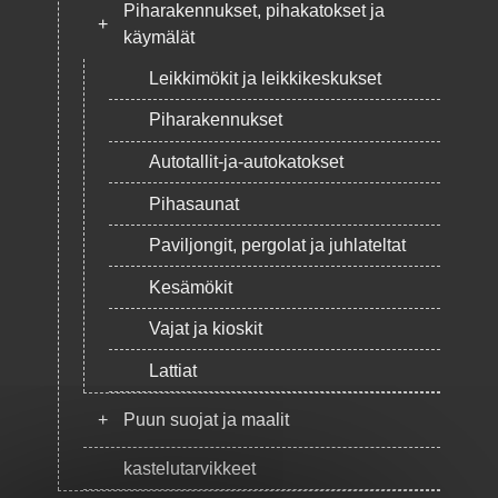
Piharakennukset, pihakatokset ja
+
käymälät
Leikkimökit ja leikkikeskukset
Piharakennukset
Autotallit-ja-autokatokset
Pihasaunat
Paviljongit, pergolat ja juhlateltat
Kesämökit
Vajat ja kioskit
Lattiat
+
Puun suojat ja maalit
kastelutarvikkeet