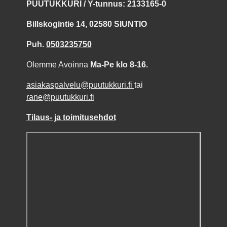
PUUTUKKURI / Y-tunnus: 2133165-0
Billskogintie 14, 02580 SIUNTIO
Puh.
0503235750
Olemme Avoinna
Ma-Pe klo 8-16.
asiakaspalvelu@puutukkuri.fi
tai
rane@puutukkuri.fi
Tilaus- ja toimitusehdot