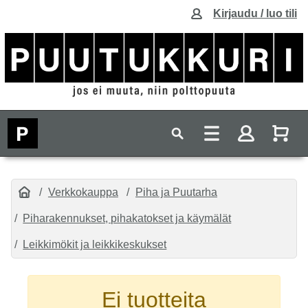
Kirjaudu / luo tili
Verkkokauppa
Piha ja Puutarha
Piharakennukset, pihakatokset ja käymälät
Leikkimökit ja leikkikeskukset
Ei tuotteita