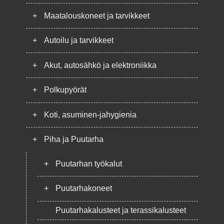
+
Maatalouskoneet ja tarvikkeet
+
Autoilu ja tarvikkeet
+
Akut, autosähkö ja elektroniikka
+
Polkupyörät
+
Koti, asuminen-jahygienia
+
Piha ja Puutarha
+
Puutarhan työkalut
+
Puutarhakoneet
Puutarhakalusteet ja terassikalusteet