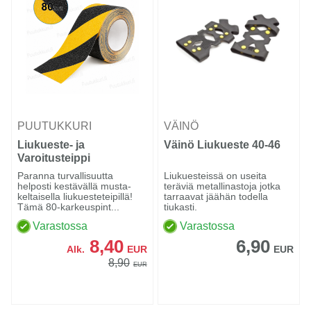
PUUTUKKURI
VÄINÖ
Liukueste- ja
Väinö Liukueste 40-46
Varoitusteippi
Musta/Keltainen 10cm
Paranna turvallisuutta
Liukuesteissä on useita
helposti kestävällä musta-
teräviä metallinastoja jotka
keltaisella liukuesteteipillä!
tarraavat jäähän todella
Tämä 80-karkeuspint...
tiukasti.
Varastossa
Varastossa
8,40
6,90
Alk.
EUR
EUR
8,90
EUR