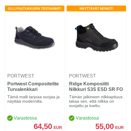
OLLI PUUTUKKURIN TESTAAMAT!
NÄYTTÄVÄT MONOT!
PORTWEST
PORTWEST
Portwest Compositelite
Ridge Komposiitti
Turvalenkkari
Nilkkuri S3S ESD SR FO
vaijerikiinnityksellä S1P
Musta/Sininen
Tämä malli tarjoaa suojaa ja
Tämän jalkineen nilkkapituus
näyttää modernilta.
takaa sen, että nilkka on
suojattu ja tuettu.
Varastossa
Varastossa
64,50
55,00
EUR
EUR