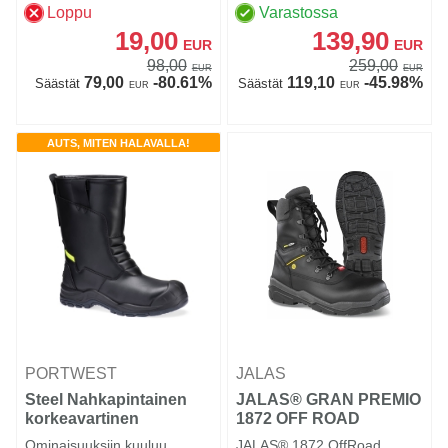
Loppu
Varastossa
19,00
139,90
EUR
EUR
98,00
259,00
EUR
EUR
79,00
-80.61%
119,10
-45.98%
Säästät
Säästät
EUR
EUR
AUTS, MITEN HALAVALLA!
PORTWEST
JALAS
Steel Nahkapintainen
JALAS® GRAN PREMIO
korkeavartinen
1872 OFF ROAD
talviturvasaapas
Ominaisuuksiin kuuluu
JALAS® 1872 OffRoad,