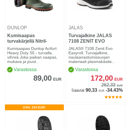
DUNLOP
JALAS
Kumisaapas
Turvajalkine JALAS
turvakärjellä Nitril-
7108 ZENIT EVO
Gummi-PVC Acifort
Kumisaapas Dunlop Acifort
JALAS® 7108 Zenit Evo
Heavy Duty
Heavy Duty S5 - turvalla,
Easyroll, Turvajalkine,
vihreä.Joka paikan saapas,
naulaanastumissuojan
mukava ja joust...
materiaali plasmakäsite...
Varastossa
Varastossa
89,00
172,00
EUR
EUR
262,33
EUR
90,33
-34.43%
Säästät
EUR
OVH. 234 EUR!