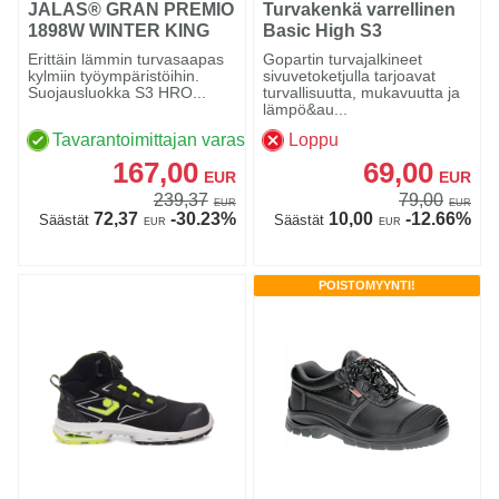
JALAS® GRAN PREMIO
Turvakenkä varrellinen
1898W WINTER KING
Basic High S3
Erittäin lämmin turvasaapas
Gopartin turvajalkineet
kylmiin työympäristöihin.
sivuvetoketjulla tarjoavat
Suojausluokka S3 HRO...
turvallisuutta, mukavuutta ja
lämpö&au...
Tavarantoimittajan varastossa
Loppu
167,00
69,00
EUR
EUR
239,37
79,00
EUR
EUR
72,37
-30.23%
10,00
-12.66%
Säästät
Säästät
EUR
EUR
POISTOMYYNTI!