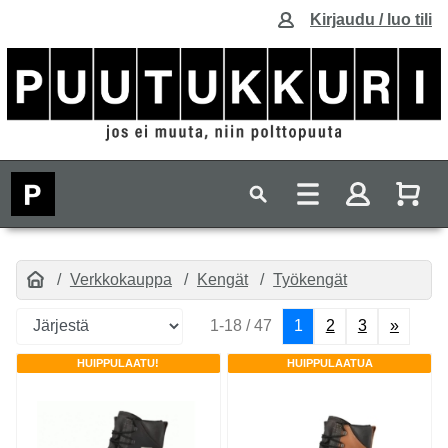
Kirjaudu / luo tili
Verkkokauppa
Kengät
Työkengät
1-18 / 47
1
2
3
»
HUIPPULAATU!
HUIPPULAATUA