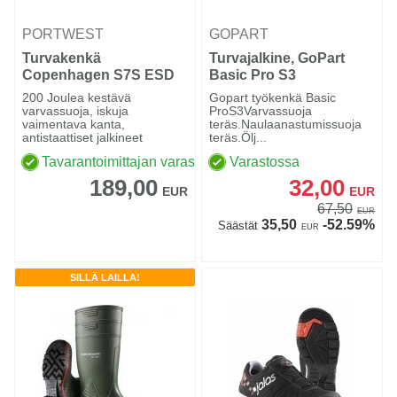
PORTWEST
GOPART
Turvakenkä
Turvajalkine, GoPart
Copenhagen S7S ESD
Basic Pro S3
200 Joulea kestävä
Gopart työkenkä Basic
varvassuoja, iskuja
ProS3Varvassuoja
vaimentava kanta,
teräs.Naulaanastumissuoja
antistaattiset jalkineet
teräs.Ölj...
Tavarantoimittajan varastossa
Varastossa
189,00
32,00
EUR
EUR
67,50
EUR
35,50
-52.59%
Säästät
EUR
SILLÄ LAILLA!