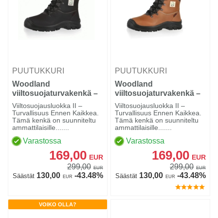
PUUTUKKURI
PUUTUKKURI
Woodland
Woodland
viiltosuojaturvakenkä –
viiltosuojaturvakenkä –
Luokka 2 (24 m/s), Black
Luokka 2 (24 m/s),
Viiltosuojausluokka II –
Viiltosuojausluokka II –
Brown
Turvallisuus Ennen Kaikkea.
Turvallisuus Ennen Kaikkea.
Tämä kenkä on suunniteltu
Tämä kenkä on suunniteltu
ammattilaisille.......
ammattilaisille.......
Varastossa
Varastossa
169,00
169,00
EUR
EUR
299,00
299,00
EUR
EUR
130,00
-43.48%
130,00
-43.48%
Säästät
Säästät
EUR
EUR
VOIKO OLLA?