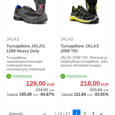
JALAS
JALAS
Turvajalkine JALAS
Turvajalkine JALAS
1268 Heavy Duty
2068 TIO
Turvajalkine,
JALAS 2068 TIO, Pehmeä ja
naulaanastumissuojan
vettähylkivä turvajalkine, joka
materiaali teräs,
tarjoaa tehokasta suojaa. ...
varvassuojan materiaali
komposiitti, PU-v...
Varastossa
Varastossa
129,00
218,00
EUR
EUR
234,00
329,84
EUR
EUR
105,00
-44.87%
111,84
-33.91%
Säästät
Säästät
EUR
EUR
1-18 / 47
1
2
3
»