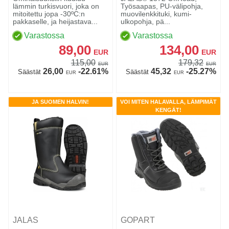
FD07BKR
lämmin turkisvuori, joka on
Työsaapas, PU-välipohja,
mitoitettu jopa -30ºC:n
muovilenkkituki, kumi-
pakkaselle, ja heijastava...
ulkopohja, pä...
Varastossa
Varastossa
89,00
134,00
EUR
EUR
115,00
179,32
EUR
EUR
26,00
-22.61%
45,32
-25.27%
Säästät
Säästät
EUR
EUR
JA SUOMEN HALVIN!
VOI MITEN HALAVALLA, LÄMPIMÄT
KENGÄT!
JALAS
GOPART