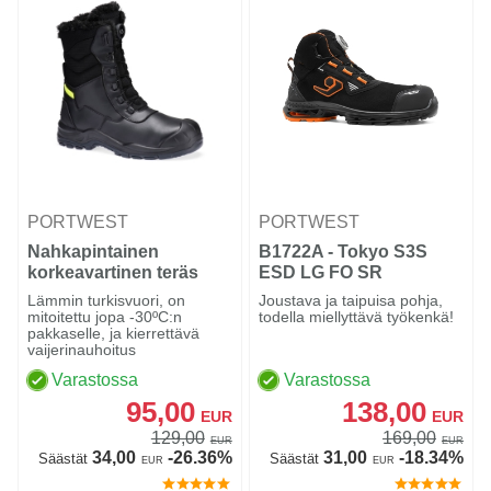
PORTWEST
PORTWEST
Nahkapintainen
B1722A - Tokyo S3S
korkeavartinen teräs
ESD LG FO SR
talviturvasaapas S3L SC
Musta/oranssi
Lämmin turkisvuori, on
Joustava ja taipuisa pohja,
HRO CI SR
mitoitettu jopa -30ºC:n
todella miellyttävä työkenkä!
pakkaselle, ja kierrettävä
vaijerinauhoitus
Varastossa
Varastossa
95,00
138,00
EUR
EUR
129,00
169,00
EUR
EUR
34,00
-26.36%
31,00
-18.34%
Säästät
Säästät
EUR
EUR