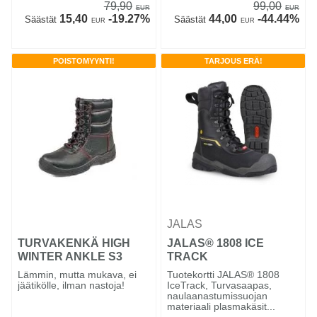
79,90
99,00
EUR
EUR
15,40
-19.27%
44,00
-44.44%
Säästät
Säästät
EUR
EUR
POISTOMYYNTI!
TARJOUS ERÄ!
JALAS
TURVAKENKÄ HIGH
JALAS® 1808 ICE
WINTER ANKLE S3
TRACK
Lämmin, mutta mukava, ei
Tuotekortti JALAS® 1808
jäätikölle, ilman nastoja!
IceTrack, Turvasaapas,
naulaanastumissuojan
materiaali plasmakäsit...