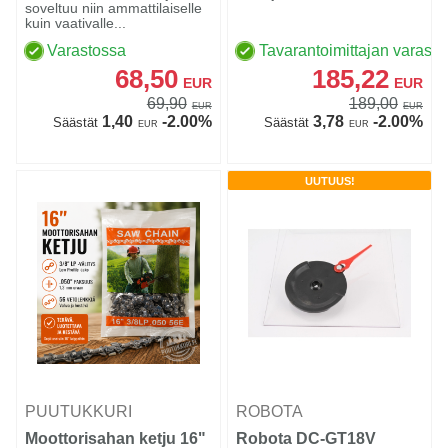
soveltuu niin ammattilaiselle
kuin vaativalle...
Varastossa
Tavarantoimittajan varasto
68,50
185,22
EUR
EUR
69,90
189,00
EUR
EUR
1,40
-2.00%
3,78
-2.00%
Säästät
Säästät
EUR
EUR
UUTUUS!
PUUTUKKURI
ROBOTA
Moottorisahan ketju 16"
Robota DC-GT18V