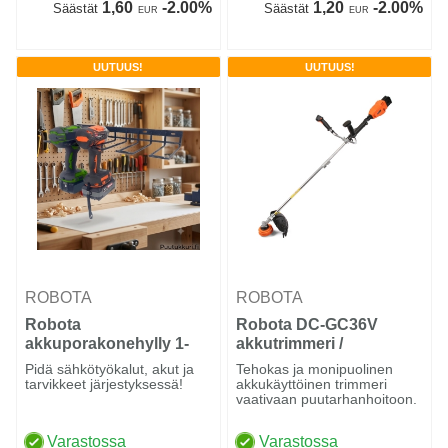
1,60
-2.00%
1,20
-2.00%
Säästät
Säästät
EUR
EUR
UUTUUS!
UUTUUS!
ROBOTA
ROBOTA
Robota
Robota DC-GC36V
akkuporakonehylly 1-
akkutrimmeri /
taso
raivaussaha
Pidä sähkötyökalut, akut ja
Tehokas ja monipuolinen
tarvikkeet järjestyksessä!
akkukäyttöinen trimmeri
vaativaan puutarhanhoitoon.
Varastossa
Varastossa