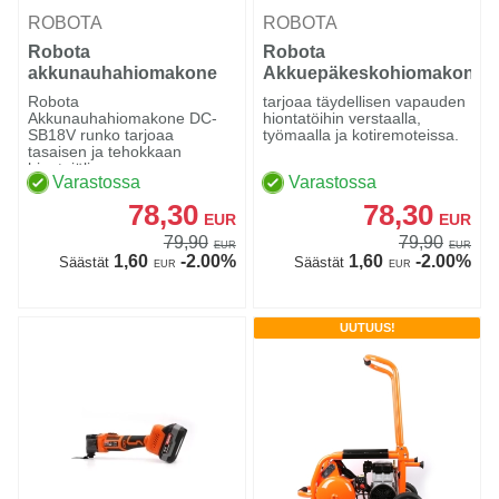
ROBOTA
ROBOTA
Robota
Robota
akkunauhahiomakone
Akkuepäkeskohiomakone
125mm DC-SA18V
Robota
tarjoaa täydellisen vapauden
runko
Akkunauhahiomakone DC-
hiontatöihin verstaalla,
SB18V runko tarjoaa
työmaalla ja kotiremoteissa.
tasaisen ja tehokkaan
hiontajäljen.
Varastossa
Varastossa
78,30
78,30
EUR
EUR
79,90
79,90
EUR
EUR
1,60
-2.00%
1,60
-2.00%
Säästät
Säästät
EUR
EUR
UUTUUS!