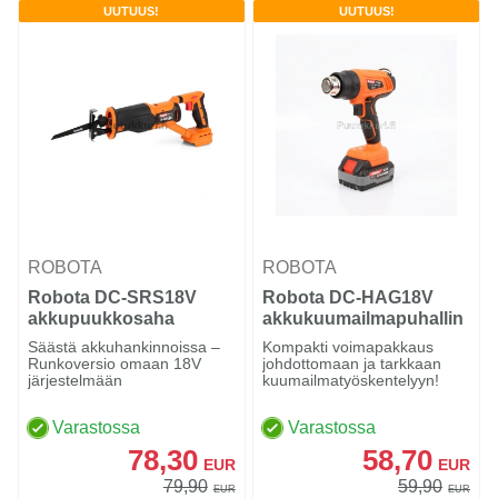
UUTUUS!
UUTUUS!
ROBOTA
ROBOTA
Robota DC-SRS18V
Robota DC-HAG18V
akkupuukkosaha
akkukuumailmapuhallin
Säästä akkuhankinnoissa –
Kompakti voimapakkaus
Runkoversio omaan 18V
johdottomaan ja tarkkaan
järjestelmään
kuumailmatyöskentelyyn!
Varastossa
Varastossa
78,30
58,70
EUR
EUR
79,90
59,90
EUR
EUR