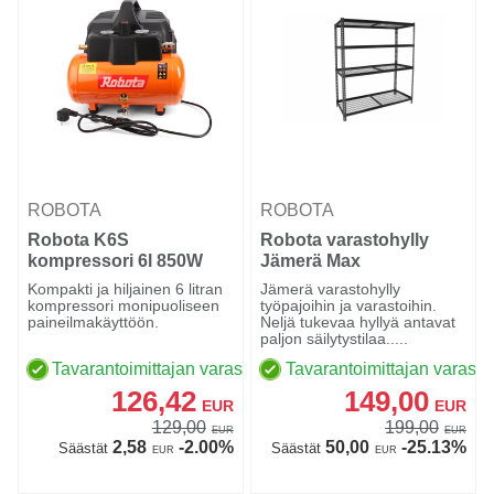
ROBOTA
ROBOTA
Robota K6S
Robota varastohylly
kompressori 6l 850W
Jämerä Max
hiljainen
Kompakti ja hiljainen 6 litran
Jämerä varastohylly
kompressori monipuoliseen
työpajoihin ja varastoihin.
paineilmakäyttöön.
Neljä tukevaa hyllyä antavat
paljon säilytystilaa.....
Tavarantoimittajan varastossa
Tavarantoimittajan varasto
126,42
149,00
EUR
EUR
129,00
199,00
EUR
EUR
2,58
-2.00%
50,00
-25.13%
Säästät
Säästät
EUR
EUR