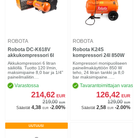
ROBOTA
ROBOTA
Robota DC-K618V
Robota K24S
akkukompressori 6l
kompressori 24l 850W
hiljainen
Akkukompressori 6 litran
Kompressori monipuoliseen
säiliöllä. Tuotto 120 l/min,
paineilmakäyttöön 850 W
maksimipaine 8,0 bar ja 1/4"
teho, 24 litran tankki ja 8,0
paineilmaliitin....
bar maksimipaine......
Varastossa
Tavarantoimittajan varasto
214,62
126,42
EUR
EUR
219,00
129,00
EUR
EUR
4,38
-2.00%
2,58
-2.00%
Säästät
Säästät
EUR
EUR
UUTUUS!