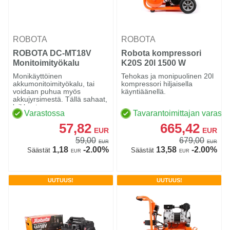
ROBOTA
ROBOTA
ROBOTA DC-MT18V
Robota kompressori
Monitoimityökalu
K20S 20l 1500 W
hiljainen
Monikäyttöinen
Tehokas ja monipuolinen 20l
akkumonitoimityökalu, tai
kompressori hiljaisella
voidaan puhua myös
käyntiäänellä.
akkujyrsimestä. Tällä sahaat,
leikkaat ...
Varastossa
Tavarantoimittajan varasto
57,82
665,42
EUR
EUR
59,00
679,00
EUR
EUR
1,18
-2.00%
13,58
-2.00%
Säästät
Säästät
EUR
EUR
UUTUUS!
UUTUUS!