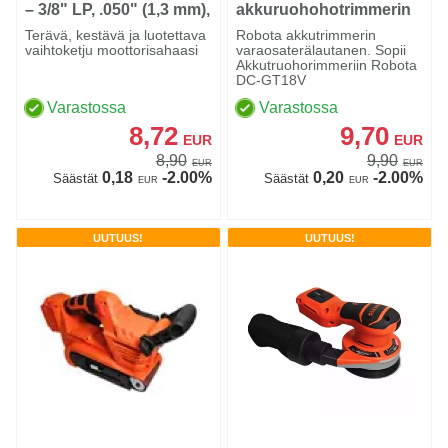
– 3/8" LP, .050" (1,3 mm),
akkuruohohotrimmerin
56 vetolenkkiä
pää ja varaterä
Terävä, kestävä ja luotettava
Robota akkutrimmerin
vaihtoketju moottorisahaasi
varaosaterälautanen. Sopii
Akkutruohorimmeriin Robota
DC-GT18V
Varastossa
Varastossa
8,72
9,70
EUR
EUR
8,90
9,90
EUR
EUR
0,18
-2.00%
0,20
-2.00%
Säästät
Säästät
EUR
EUR
UUTUUS!
UUTUUS!