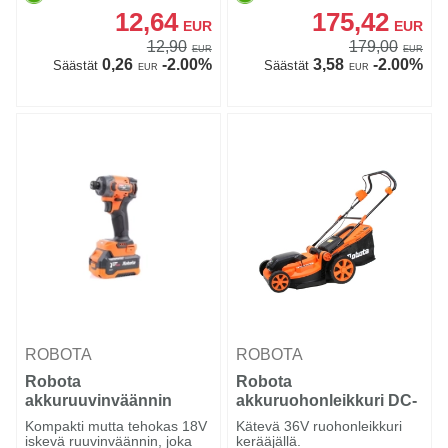
12,64
175,42
EUR
EUR
12,90
179,00
EUR
EUR
0,26
-2.00%
3,58
-2.00%
Säästät
Säästät
EUR
EUR
ROBOTA
ROBOTA
Robota
Robota
akkuruuvinväännin
akkuruohonleikkuri DC-
iskevä DC-QT18V runko
LM36V runko
Kompakti mutta tehokas 18V
Kätevä 36V ruohonleikkuri
iskevä ruuvinväännin, joka
kerääjällä.