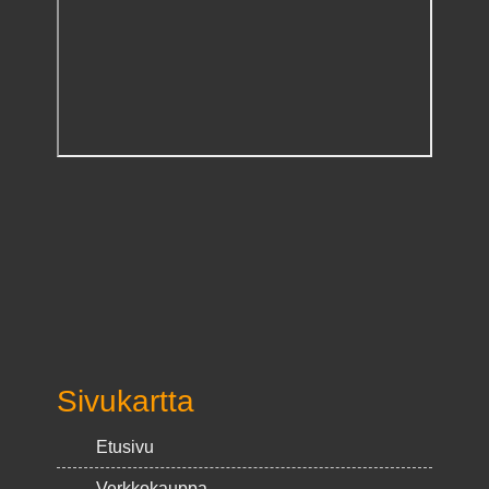
Sivukartta
Etusivu
Verkkokauppa