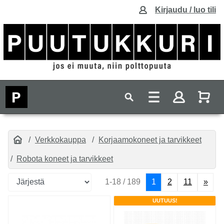
Kirjaudu / luo tili
Verkkokauppa
Korjaamokoneet ja tarvikkeet
Robota koneet ja tarvikkeet
1-18 / 189
1
2
11
»
UUTUUS!