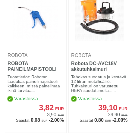
ROBOTA
ROBOTA
ROBOTA
Robota DC-AVC18V
PAINEILMAPISTOOLI
akkutuhkaimuri
Tuotetiedot: Robotan
Tehokas suodatus ja kestävä
laadukas paineilmapistooli
12 litran metallisäiliö.
kaikkeen, missä paineilmaa
Tuhkaimuri on varustettu
ikinä tarvitaa...
HEPA-suodattimella......
Varastossa
Varastossa
3,82
39,10
EUR
EUR
3,90
39,90
EUR
EUR
0,08
-2.00%
0,80
-2.00%
Säästät
Säästät
EUR
EUR