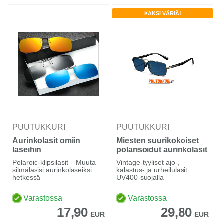
KAKSI VÄRIÄ!
PUUTUKKURI
PUUTUKKURI
Aurinkolasit omiin
Miesten suurikokoiset
laseihin
polarisoidut aurinkolasit
Polaroid-klipsilasit – Muuta
Vintage-tyyliset ajo-,
silmälasisi aurinkolaseiksi
kalastus- ja urheilulasit
hetkessä
UV400-suojalla
Varastossa
Varastossa
17,90
29,80
EUR
EUR