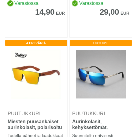
Varastossa
Varastossa
14,90
29,00
EUR
EUR
4 ERI VÄRIÄ
UUTUUS!
PUUTUKKURI
PUUTUKKURI
Miesten puusankaiset
Aurinkolasit,
aurinkolasit, polarisoitu
kehyksettömät,
polarisoidut
Todella päheet ja laadukkaat
Suunniteltu erityisesti