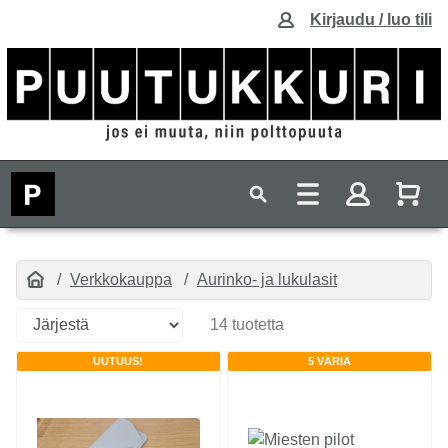
Kirjaudu / luo tili
Verkkokauppa
Aurinko- ja lukulasit
14 tuotetta
UUTUUS!
5 VÄRIÄ