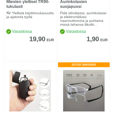
Miesten ylelliset TR90-
Aurinkolasien
lukulasit
suojapussi
metallikoristeilla
👓 Ylellistä käyttömukavuutta
Pidä silmälasisi, aurinkolasisi
ja ajatonta tyyliä
ja elektroniikkasi
naarmuttomina ja puhtaina
missä tahansa liikutki...
Varastossa
Varastossa
19,90
1,90
EUR
EUR
ESTÄÄ SINIVÄRIÄ