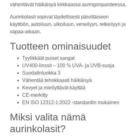
vähentävät häikäisyä kirkkaassa auringonpaisteessa.
Aurinkolasit sopivat täydellisesti päivittäiseen
käyttöön, autoiluun, ulkoiluun, veneilyyn, retkeilyyn ja
vapaa-aikaan.
Tuotteen ominaisuudet
Tyylikkäät puiset sangat
UV400-linssit – 100 % UVA- ja UVB-suoja
Suodatinluokka 3
Vähentää tehokkaasti häikäisyä
Kevyet ja miellyttävät käyttää
CE-merkitty
EN ISO 12312-1:2022 -standardin mukainen
Miksi valita nämä
aurinkolasit?