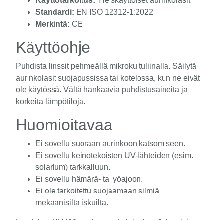
Käyttötarkoitus:
Yleiskäyttöiset aurinkolasit
Standardi:
EN ISO 12312-1:2022
Merkintä:
CE
Käyttöohje
Puhdista linssit pehmeällä mikrokuituliinalla. Säilytä
aurinkolasit suojapussissa tai kotelossa, kun ne eivät
ole käytössä. Vältä hankaavia puhdistusaineita ja
korkeita lämpötiloja.
Huomioitavaa
Ei sovellu suoraan aurinkoon katsomiseen.
Ei sovellu keinotekoisten UV-lähteiden (esim.
solarium) tarkkailuun.
Ei sovellu hämärä- tai yöajoon.
Ei ole tarkoitettu suojaamaan silmiä
mekaanisilta iskuilta.