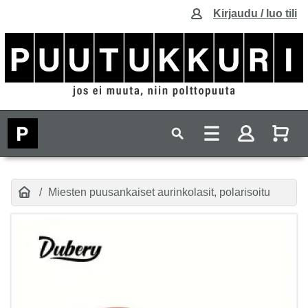
Kirjaudu / luo tili
Miesten puusankaiset aurinkolasit, polarisoitu