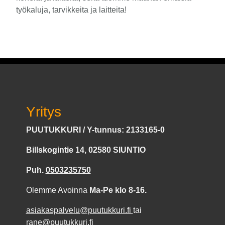
työkaluja, tarvikkeita ja laitteita!
Yritys
PUUTUKKURI / Y-tunnus: 2133165-0
Billskogintie 14, 02580 SIUNTIO
Puh.
0503235750
Olemme Avoinna
Ma-Pe klo 8-16.
asiakaspalvelu@puutukkuri.fi
tai
rane@puutukkuri.fi