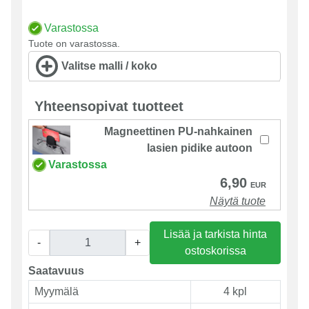
Varastossa
Tuote on varastossa.
Valitse malli / koko
Yhteensopivat tuotteet
Magneettinen PU-nahkainen
lasien pidike autoon
Varastossa
6,90
EUR
Näytä tuote
Lisää ja tarkista hinta
-
+
ostoskorissa
Saatavuus
Myymälä
4 kpl