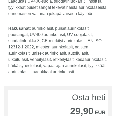
Laadukas UV400-suoja, suodatinluokan 3 linssit ja
tyylikkäät puiset sangat tekevät näistä aurinkolaseista
erinomaisen valinnan jokapäiväiseen käyttöön.
Hakusanat:
aurinkolasit, puiset aurinkolasit,
puusangat, UV400 aurinkolasit, UV-suojalasit,
suodatinluokka 3, CE-merkityt aurinkolasit, EN ISO
12312-1:2022, miesten aurinkolasit, naisten
aurinkolasit, unisex aurinkolasit, autoilulasit,
ulkoilulasit, veneilylasit, retkeilylasit, kesäaurinkolasit,
häikäisynestolasit, vapaa-ajan aurinkolasit, tyylikkäät
aurinkolasit, laadukkaat aurinkolasit.
Osta heti
29,90
EUR