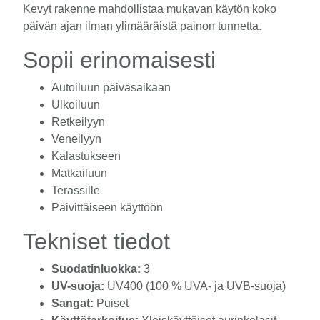
Kevyt rakenne mahdollistaa mukavan käytön koko
päivän ajan ilman ylimääräistä painon tunnetta.
Sopii erinomaisesti
Autoiluun päiväsaikaan
Ulkoiluun
Retkeilyyn
Veneilyyn
Kalastukseen
Matkailuun
Terassille
Päivittäiseen käyttöön
Tekniset tiedot
Suodatinluokka:
3
UV-suoja:
UV400 (100 % UVA- ja UVB-suoja)
Sangat:
Puiset