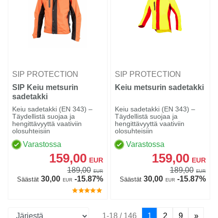
SIP PROTECTION
SIP PROTECTION
SIP Keiu metsurin
Keiu metsurin sadetakki
sadetakki
Keiu sadetakki (EN 343) –
Keiu sadetakki (EN 343) –
Täydellistä suojaa ja
Täydellistä suojaa ja
hengittävyyttä vaativiin
hengittävyyttä vaativiin
olosuhteisiin
olosuhteisiin
Varastossa
Varastossa
159,00
159,00
EUR
EUR
189,00
189,00
EUR
EUR
30,00
-15.87%
30,00
-15.87%
Säästät
Säästät
EUR
EUR
1-18 / 146
1
2
9
»