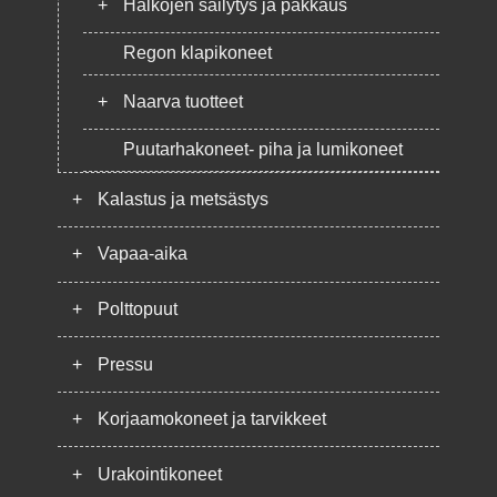
+
Halkojen säilytys ja pakkaus
Regon klapikoneet
+
Naarva tuotteet
Puutarhakoneet- piha ja lumikoneet
+
Kalastus ja metsästys
+
Vapaa-aika
+
Polttopuut
+
Pressu
+
Korjaamokoneet ja tarvikkeet
+
Urakointikoneet