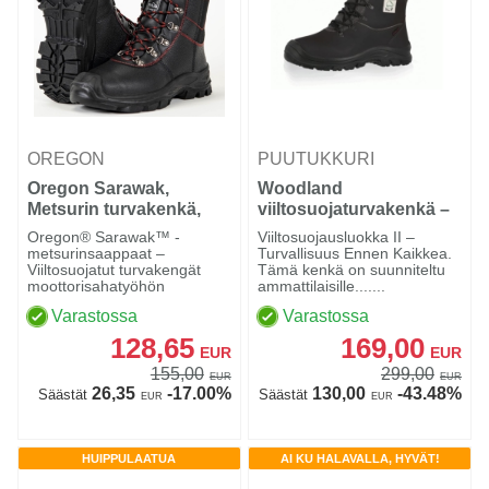
OREGON
PUUTUKKURI
Oregon Sarawak,
Woodland
Metsurin turvakenkä,
viiltosuojaturvakenkä –
nahka Class 1
Luokka 2 (24 m/s), Black
Oregon® Sarawak™ -
Viiltosuojausluokka II –
metsurinsaappaat –
Turvallisuus Ennen Kaikkea.
Viiltosuojatut turvakengät
Tämä kenkä on suunniteltu
moottorisahatyöhön
ammattilaisille.......
Varastossa
Varastossa
128,65
169,00
EUR
EUR
155,00
299,00
EUR
EUR
26,35
-17.00%
130,00
-43.48%
Säästät
Säästät
EUR
EUR
HUIPPULAATUA
AI KU HALAVALLA, HYVÄT!