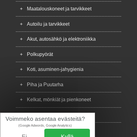
+
Maatalouskoneet ja tarvikkeet
+
Autoilu ja tarvikkeet
+
Akut, autosähkö ja elektroniikka
+
Polkupyörät
+
Koti, asuminen-jahygienia
+
Piha ja Puutarha
+
Kelkat, mönkiät ja pienkoneet
+
Puhelimet
Voimmeko asentaa evästeitä?
(Google Adwords, Google Analytics)
Ei
Kyllä