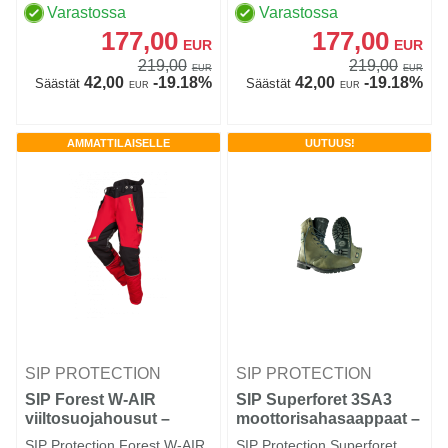
Varastossa
Varastossa
177,00
177,00
EUR
EUR
219,00
219,00
EUR
EUR
42,00
-19.18%
42,00
-19.18%
Säästät
Säästät
EUR
EUR
AMMATTILAISELLE
UUTUUS!
SIP PROTECTION
SIP PROTECTION
SIP Forest W-AIR
SIP Superforet 3SA3
viiltosuojahousut –
moottorisahasaappaat –
luokka 1
luokka 2
SIP Protection Forest W-AIR
SIP Protection Superforet