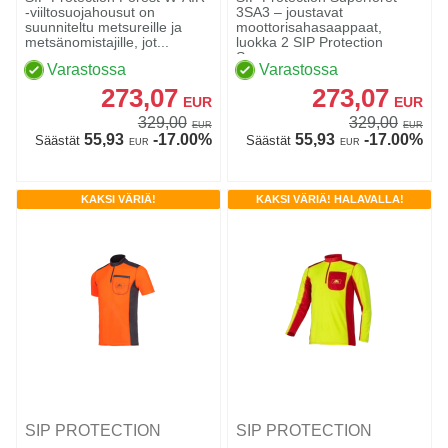
-viiltosuojahousut on
3SA3 – joustavat
suunniteltu metsureille ja
moottorisahasaappaat,
metsänomistajille, jot...
luokka 2 SIP Protection
Supe...
Varastossa
Varastossa
273,07
273,07
EUR
EUR
329,00
329,00
EUR
EUR
55,93
-17.00%
55,93
-17.00%
Säästät
Säästät
EUR
EUR
KAKSI VÄRIÄ!
KAKSI VÄRIÄ! HALAVALLA!
SIP PROTECTION
SIP PROTECTION