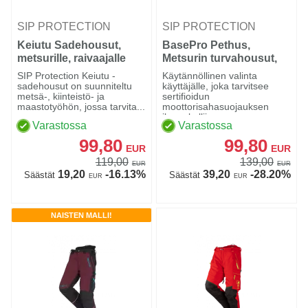
SIP PROTECTION
SIP PROTECTION
Keiutu Sadehousut,
BasePro Pethus,
metsurille, raivaajalle
Metsurin turvahousut,
ym.
luokka 1 type A
SIP Protection Keiutu -
Käytännöllinen valinta
sadehousut on suunniteltu
käyttäjälle, joka tarvitsee
metsä-, kiinteistö- ja
sertifioidun
maastotyöhön, jossa tarvita...
moottorisahasuojauksen
ilman kallii...
Varastossa
Varastossa
99,80
99,80
EUR
EUR
119,00
139,00
EUR
EUR
19,20
-16.13%
39,20
-28.20%
Säästät
Säästät
EUR
EUR
NAISTEN MALLI!