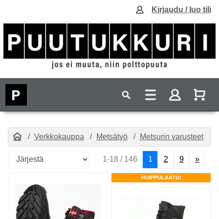
Kirjaudu / luo tili
Verkkokauppa
Metsätyö
Metsurin varusteet
1-18 / 146
1
2
9
»
HUIPPULAATU!