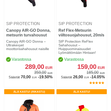
SIP PROTECTION
SIP PROTECTION
Canopy AIR-GO Donna,
Ref Flex-Metsurin
metsurin turvahousut
viiltosuojahousut, 20m/s
naisille
Canopy AIR-GO Donna –
SIP Protection ReFlex
Ultrakevyet
Sahahousut –
moottorisahahousut naisille
Huippuominaisuudet
Lyömättömään Hintaan!
Varastossa
Varastossa
289,00
159,00
EUR
EUR
359,00
185,00
EUR
EUR
70,00
-19.50%
26,00
-14.05%
Säästät
Säästät
EUR
EUR
ÄLÄ KASTU! (RIKASTU)
ÄLÄ KASTU!