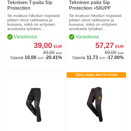
Tekninen T-paita Sip
Tekninen paita Sip
Protection
Protection +50UPF
Se evakuoi hikoilun nopeasti
Se evakuoi hikoilun nopeasti
pitäen sinut raikkaana ja
pitäen sinut raikkaana ja
kuivana, mikä on erityisen
kuivana, mikä on erityisen
arvokasta työsken...
arvokasta työsken...
Varastossa
Varastossa
39,00
57,27
EUR
EUR
49,00
69,00
EUR
EUR
10,00
-20.41%
11,73
-17.00%
Säästät
Säästät
EUR
EUR
EDULLINEN, MUTTA HYVÄ!