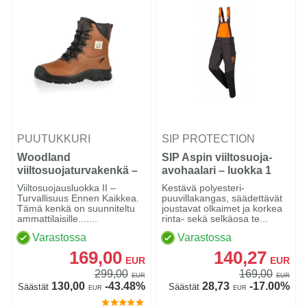
PUUTUKKURI
SIP PROTECTION
Woodland
SIP Aspin viiltosuoja-
viiltosuojaturvakenkä –
avohaalari – luokka 1
Luokka 2 (24 m/s),
Viiltosuojausluokka II –
Kestävä polyesteri-
Brown
Turvallisuus Ennen Kaikkea.
puuvillakangas, säädettävät
Tämä kenkä on suunniteltu
joustavat olkaimet ja korkea
ammattilaisille.......
rinta- sekä selkäosa te...
Varastossa
Varastossa
169,00
140,27
EUR
EUR
299,00
169,00
EUR
EUR
130,00
-43.48%
28,73
-17.00%
Säästät
Säästät
EUR
EUR