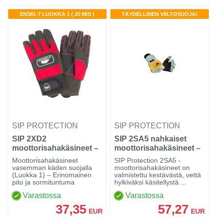
EN381-7 LUOKKA 1 ( 20 M/S )
TÄYDELLINEN VIILTOSUOJA!
SIP PROTECTION
SIP PROTECTION
SIP 2XD2
SIP 2SA5 nahkaiset
moottorisahakäsineet –
moottorisahakäsineet –
vasen käsi
luokka 1
Moottorisahakäsineet
SIP Protection 2SA5 -
vasemman käden suojalla
moottorisahakäsineet on
(Luokka 1) – Erinomainen
valmistettu kestävästä, vettä
pito ja sormituntuma
hylkiväksi käsitellystä ...
Varastossa
Varastossa
37,35
57,27
EUR
EUR