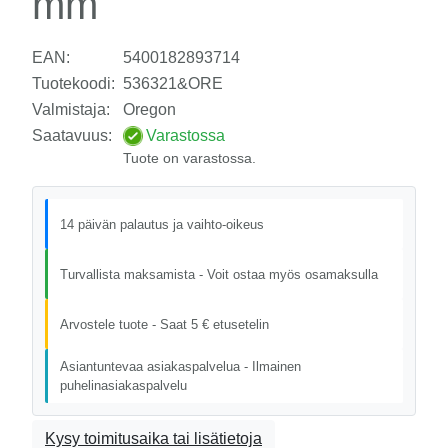
mm
EAN:
5400182893714
Tuotekoodi:
536321&ORE
Valmistaja:
Oregon
Saatavuus:
Varastossa
Tuote on varastossa.
14 päivän palautus ja vaihto-oikeus
Turvallista maksamista - Voit ostaa myös osamaksulla
Arvostele tuote - Saat 5 € etusetelin
Asiantuntevaa asiakaspalvelua - Ilmainen
puhelinasiakaspalvelu
Kysy toimitusaika tai lisätietoja