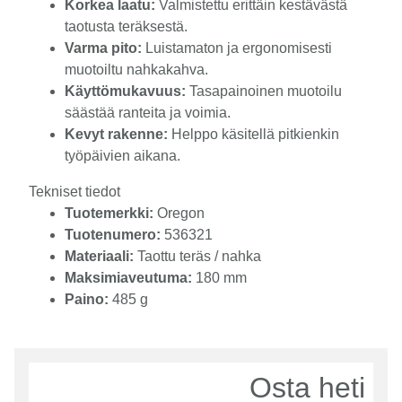
Korkea laatu:
Valmistettu erittäin kestävästä
taotusta teräksestä.
Varma pito:
Luistamaton ja ergonomisesti
muotoiltu nahkakahva.
Käyttömukavuus:
Tasapainoinen muotoilu
säästää ranteita ja voimia.
Kevyt rakenne:
Helppo käsitellä pitkienkin
työpäivien aikana.
Tekniset tiedot
Tuotemerkki:
Oregon
Tuotenumero:
536321
Materiaali:
Taottu teräs / nahka
Maksimiaveutuma:
180 mm
Paino:
485 g
Osta heti