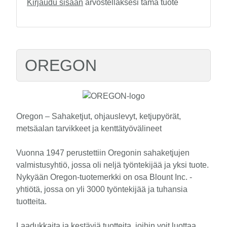
Kirjaudu sisään
arvostellaksesi tämä tuote
OREGON
Oregon – Sahaketjut, ohjauslevyt, ketjupyörät,
metsäalan tarvikkeet ja kenttätyövälineet
Vuonna 1947 perustettiin Oregonin sahaketjujen
valmistusyhtiö, jossa oli neljä työntekijää ja yksi tuote.
Nykyään Oregon-tuotemerkki on osa Blount Inc. -
yhtiötä, jossa on yli 3000 työntekijää ja tuhansia
tuotteita.
Laadukkaita ja kestäviä tuotteita, joihin voit luottaa