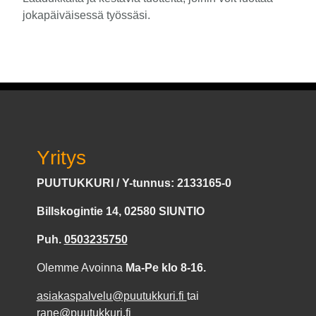
jokapäiväisessä työssäsi.
Yritys
PUUTUKKURI / Y-tunnus: 2133165-0
Billskogintie 14, 02580 SIUNTIO
Puh.
0503235750
Olemme Avoinna
Ma-Pe klo 8-16.
asiakaspalvelu@puutukkuri.fi
tai
rane@puutukkuri.fi