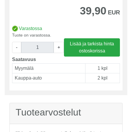
39,90
EUR
Varastossa
Tuote on varastossa.
Lisää ja tarkista hinta
-
+
ostoskorissa
Saatavuus
Myymälä
1 kpl
Kauppa-auto
2 kpl
Tuotearvostelut