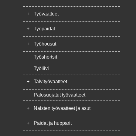
+
Työvaatteet
+
Työpaidat
+
Työhousut
Työshortsit
Työliivi
+
Talvityövaatteet
Palosuojatut työvaatteet
+
Naisten työvaatteet ja asut
+
Paidat ja hupparit