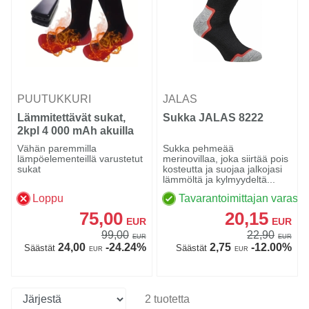
PUUTUKKURI
JALAS
Lämmitettävät sukat,
Sukka JALAS 8222
2kpl 4 000 mAh akuilla
Vähän paremmilla
Sukka pehmeää
lämpöelementeillä varustetut
merinovillaa, joka siirtää pois
sukat
kosteutta ja suojaa jalkojasi
lämmöltä ja kylmyydeltä...
Loppu
Tavarantoimittajan varasto
75,00
20,15
EUR
EUR
99,00
22,90
EUR
EUR
24,00
-24.24%
2,75
-12.00%
Säästät
Säästät
EUR
EUR
2 tuotetta