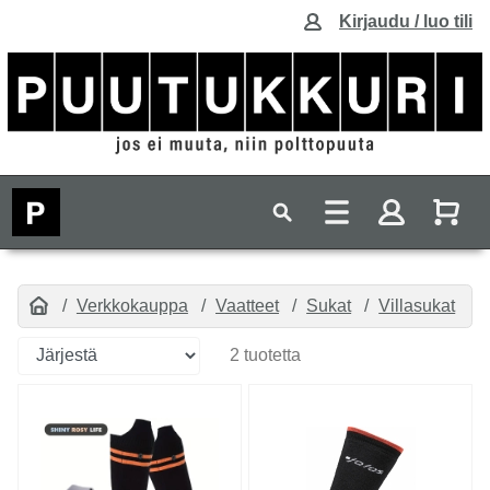
Kirjaudu / luo tili
Verkkokauppa
Vaatteet
Sukat
Villasukat
2 tuotetta