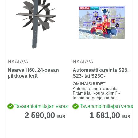
NAARVA
NAARVA
Naarva H60, 24-osaan
Automaattikarsinta S25,
pilkkova terä
S23- tai S23C-
sykeharvesteriin
OMINAISUUDET
Automaattinen karsinta
Pitämällä "koura kiinni" -
toimintoa pohjassa har...
Tavarantoimittajan varastossa
Tavarantoimittajan varasto
2 590,00
1 581,00
EUR
EUR