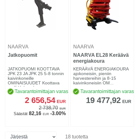
NAARVA
NAARVA
Jatkopuomit
NAARVA EL28 Keräävä
energiakoura
JATKOPUOMI KOOTTAVA
KERÄÄVÄ ENERGIAKOURA
JPK 23 JA JPK 25 5-8 tonnin
ajokoneisiin, pieniin
kaivinkoneille
harvestereihin ja 8-15
OMINAISUUDET Koottava
kaivinkoneisiin OM...
malli Helppo l...
Tavarantoimittajan varastossa
Tavarantoimittajan varasto
2 656,54
19 477,92
EUR
EUR
2 738,70
EUR
82,16
-3.00%
Säästät
EUR
18 tuotetta