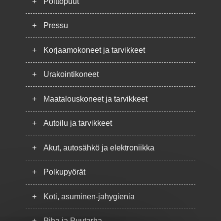
+
Polttopuut
+
Pressu
+
Korjaamokoneet ja tarvikkeet
+
Urakointikoneet
+
Maatalouskoneet ja tarvikkeet
+
Autoilu ja tarvikkeet
+
Akut, autosähkö ja elektroniikka
+
Polkupyörät
+
Koti, asuminen-jahygienia
+
Piha ja Puutarha