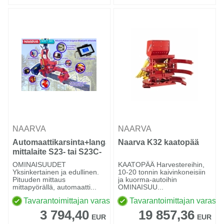
NAARVA
NAARVA
Automaattikarsinta+langaton
Naarva K32 kaatopää
mittalaite S23- tai S23C-
sykeharvesteriin
OMINAISUUDET
KAATOPÄÄ Harvestereihin,
Yksinkertainen ja edullinen.
10-20 tonnin kaivinkoneisiin
Pituuden mittaus
ja kuorma-autoihin
mittapyörällä, automaatti...
OMINAISUU...
Tavarantoimittajan varastossa
Tavarantoimittajan varasto
3 794,40
19 857,36
EUR
EUR