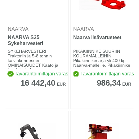
NAARVA
NAARVA
NAARVA S25
Naarva lisävarusteet
Sykeharvesteri
SYKEHARVESTERI
PIKAKIINNIKE SUURIIN
Traktoriin ja 5-8 tonnin
KOURAMALLEIHIN
kaivinkoneeseen
Pikakiinnikesarja yli 400 kg
OMINAISUUDET Kaato ja
Naarva-malleille. Pikakiinnike
karsinta Helppo asenn...
mah...
Tavarantoimittajan varastossa
Tavarantoimittajan varasto
16 442,40
986,34
EUR
EUR