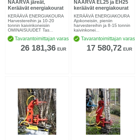
NAARVA järeät,
NAARVA EL25 ja EH25
Keräävät energiakourat
keräävät energiakourat
KERÄÄVÄ ENERGIAKOURA
KERÄÄVÄ ENERGIAKOURA
Harvestereihin ja 10-20
Ajokoneisiin, pieniin
tonnin kaivinkoneisiin
harvestereihin ja 8-15 tonnin
OMINAISUUDET Tas...
kaivinkonei...
Tavarantoimittajan varastossa
Tavarantoimittajan varasto
26 181,36
17 580,72
EUR
EUR