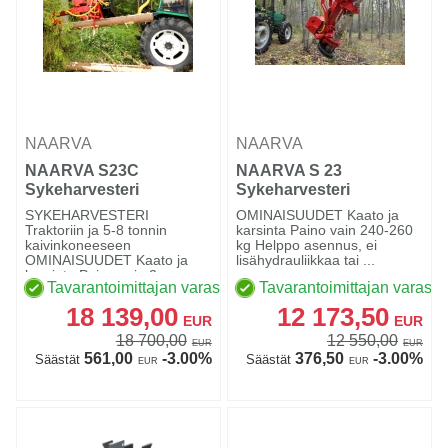
NAARVA
NAARVA
NAARVA S23C
NAARVA S 23
Sykeharvesteri
Sykeharvesteri
SYKEHARVESTERI
OMINAISUUDET Kaato ja
Traktoriin ja 5-8 tonnin
karsinta Paino vain 240-260
kaivinkoneeseen
kg Helppo asennus, ei
OMINAISUUDET Kaato ja
lisähydrauliikkaa tai ...
karsinta Paino vain 2...
Tavarantoimittajan varastossa
Tavarantoimittajan varasto
18 139,00
12 173,50
EUR
EUR
18 700,00
12 550,00
EUR
EUR
561,00
-3.00%
376,50
-3.00%
Säästät
Säästät
EUR
EUR