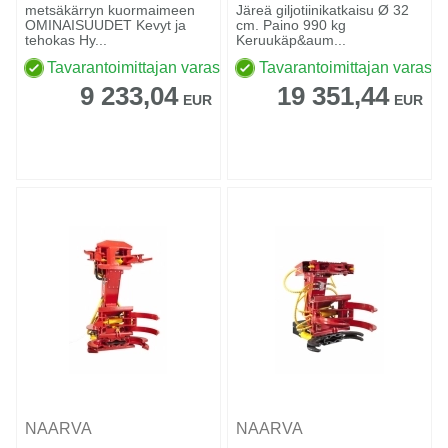
metsäkärryn kuormaimeen
Järeä giljotiinikatkaisu Ø 32
OMINAISUUDET Kevyt ja
cm. Paino 990 kg
tehokas Hy...
Keruukäp&aum...
Tavarantoimittajan varastossa
Tavarantoimittajan varasto
9 233,04
19 351,44
EUR
EUR
NAARVA
NAARVA