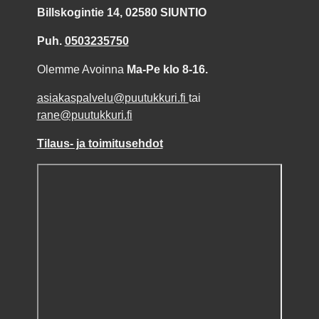
Billskogintie 14, 02580 SIUNTIO
Puh.
0503235750
Olemme Avoinna
Ma-Pe klo 8-16.
asiakaspalvelu@puutukkuri.fi
tai
rane@puutukkuri.fi
Tilaus- ja toimitusehdot