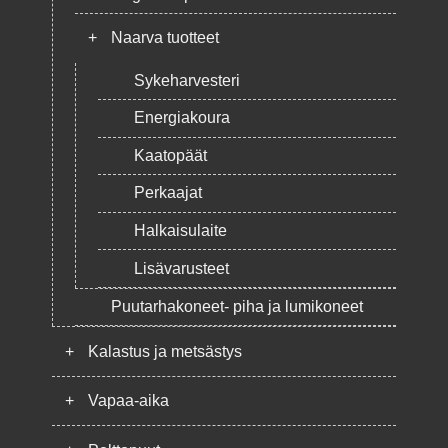
+
Naarva tuotteet
Sykeharvesteri
Energiakoura
Kaatopäät
Perkaajat
Halkaisulaite
Lisävarusteet
Puutarhakoneet- piha ja lumikoneet
+
Kalastus ja metsästys
+
Vapaa-aika