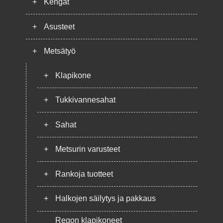
+
Kengät
+
Asusteet
+
Metsätyö
+
Klapikone
+
Tukkivannesahat
+
Sahat
+
Metsurin varusteet
+
Rankoja tuotteet
+
Halkojen säilytys ja pakkaus
Regon klapikoneet