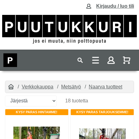
Kirjaudu / luo tili
Verkkokauppa
Metsätyö
Naarva tuotteet
18 tuotetta
KYSY PARAS HINTAMME!
KYSY PARAS TARJOUKSEMME!