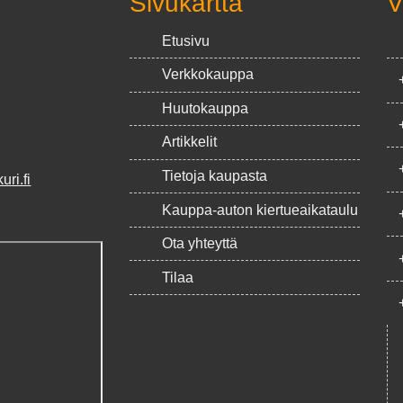
Sivukartta
V
Etusivu
Verkkokauppa
Huutokauppa
Artikkelit
Tietoja kaupasta
ri.fi
Kauppa-auton kiertueaikataulu
Ota yhteyttä
Tilaa