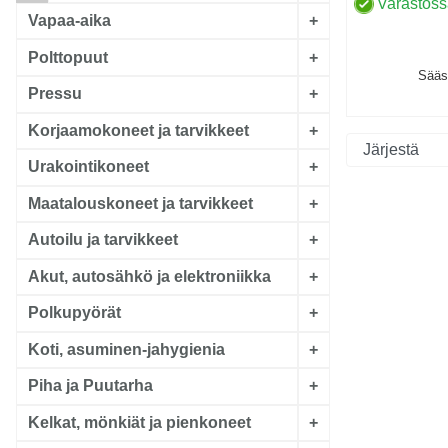
Varastos
Vapaa-aika
+
Polttopuut
+
Sääs
Pressu
+
Korjaamokoneet ja tarvikkeet
+
Urakointikoneet
+
Maatalouskoneet ja tarvikkeet
+
Autoilu ja tarvikkeet
+
Akut, autosähkö ja elektroniikka
+
Polkupyörät
+
Koti, asuminen-jahygienia
+
Piha ja Puutarha
+
Kelkat, mönkiät ja pienkoneet
+