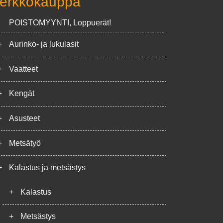
erkkokauppa
POISTOMYYNTI, Loppuerät!
+
Aurinko- ja lukulasit
+
Vaatteet
+
Kengät
+
Asusteet
+
Metsätyö
+
Kalastus ja metsästys
+
Kalastus
+
Metsästys