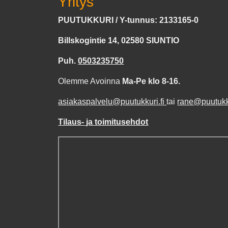
Yritys
PUUTUKKURI / Y-tunnus: 2133165-0
Billskogintie 14, 02580 SIUNTIO
Puh.
0503235750
Olemme Avoinna
Ma-Pe klo 8-16.
asiakaspalvelu@puutukkuri.fi
tai
rane@puutukku
Tilaus- ja toimitusehdot