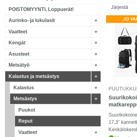
POISTOMYYNTI, Loppuerät!
JO VA
Aurinko- ja lukulasit
+
Vaatteet
+
Kengät
+
Asusteet
+
Metsätyö
+
Kalastus ja metsästys
+
Kalastus
+
PUUTUKKU
Suurikoko
Metsästys
+
matkarepp
Puukot
Suurikokoin
Reput
17,3" kannett
Kenkälokeroll
Vaatteet
+
1 monitoimir