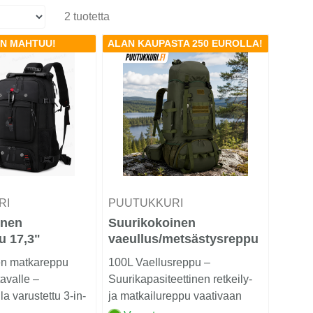
2 tuotetta
IN MAHTUU!
ALAN KAUPASTA 250 EUROLLA!
RI
PUUTUKKURI
inen
Suurikokoinen
u 17,3"
vaeullus/metsästysreppu
100L
en matkareppu
100L Vaellusreppu –
avalle –
Suurikapasiteettinen retkeily-
a varustettu 3-in-
ja matkailureppu vaativaan
eppu
käyttöön