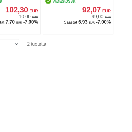
sa
Varastossa
102,30
92,07
EUR
EUR
110,00
99,00
EUR
EUR
7,70
-7.00%
6,93
-7.00%
tät
Säästät
EUR
EUR
2 tuotetta