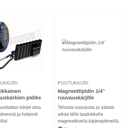
UKKURI
PUUTUKKURI
ikkainen
Magneettipidin 1/4"
uskärkien pidike
ruuvauskärjille
iinikoukulla
uuvitaltan kärjet aina
Tehosta ruuvausta ja säästä
tyksessä ja helposti
aikaa tällä laadukkalla
lla!
magneettisella kärjenpitimellä.