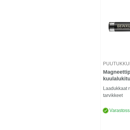
PUUTUKKU
Magneettip
kuulalukit
Laadukkaat r
tarvikkeet
Varastos