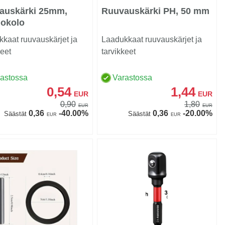
auskärki 25mm,
Ruuvauskärki PH, 50 mm
iokolo
kaat ruuvauskärjet ja
Laadukkaat ruuvauskärjet ja
keet
tarvikkeet
rastossa
Varastossa
0,54
1,44
EUR
EUR
0,90
1,80
EUR
EUR
0,36
-40.00%
0,36
-20.00%
Säästät
Säästät
EUR
EUR