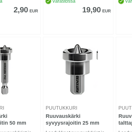
sa
Varastossa
Va
2,90
19,90
EUR
EUR
RI
PUUTUKKURI
PUUT
rki
Ruuvauskärki
Ruuv
itin 50 mm
syvyysrajoitin 25 mm
talt
PH2