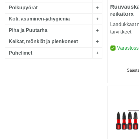
Ruuvauskä
Polkupyörät
+
reikätorx
Koti, asuminen-jahygienia
+
Laadukkaat r
Piha ja Puutarha
+
tarvikkeet
Kelkat, mönkiät ja pienkoneet
+
Varastos
Puhelimet
+
Säästä