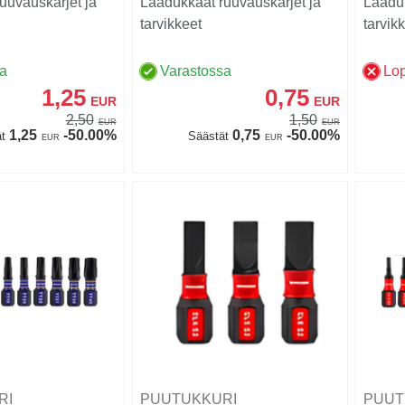
uuvauskärjet ja
Laadukkaat ruuvauskärjet ja
Laaduk
tarvikkeet
tarvik
sa
Varastossa
Lo
1,25
0,75
EUR
EUR
2,50
1,50
EUR
EUR
1,25
-50.00%
0,75
-50.00%
t
Säästät
EUR
EUR
RI
PUUTUKKURI
PUUT