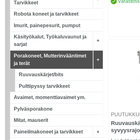
Varastos
Tarvikkeet
Robota koneet ja tarvikkeet
Imurit, painepesurit, pumput
Käsityökalut, Työkaluvaunut ja
+
sarjat
Porakoneet, Mutterinvääntimet
+
ja terät
Ruuvauskärjet/bits
Pulttipyssy tarvikkeet
Avaimet, momenttiavaimet ym.
Pylväsporakone
PUUTUKKU
Mitat, mauserit
Ruuvauskä
syvyysrajo
Paineilmakoneet ja tarvikkeet
+
PH2