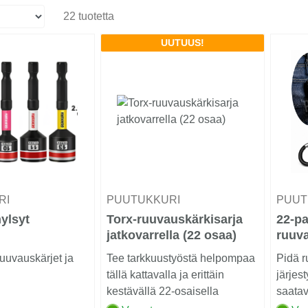
22 tuotetta
UUTUUS!
RI
PUUTUKKURI
PUUT
ylsyt
Torx-ruuvauskärkisarja
22-pa
jatkovarrella (22 osaa)
ruuva
karab
uuvauskärjet ja
Tee tarkkuustyöstä helpompaa
Pidä r
tällä kattavalla ja erittäin
järjes
kestävällä 22-osaisella
saatavi
ruuvauskärkisarja...