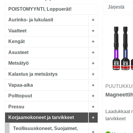
POISTOMYYNTI, Loppuerät!
Aurinko- ja lukulasit
+
Vaatteet
+
Kengät
+
Asusteet
+
Metsätyö
+
Kalastus ja metsästys
+
Vapaa-aika
+
PUUTUKKU
Magneettih
Polttopuut
+
Pressu
+
Laadukkaat r
Korjaamokoneet ja tarvikkeet
+
tarvikkeet
Teollisuuskoneet, Suojaimet,
+