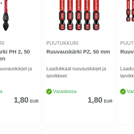
RI
PUUTUKKURI
PUUT
ki PH 2, 50
Ruuvauskärki PZ, 50 mm
Ruuv
en
uuvauskärjet ja
Laadukkaat ruuvauskärjet ja
Laaduk
tarvikkeet
tarvik
sa
Varastossa
Va
1,80
1,80
EUR
EUR