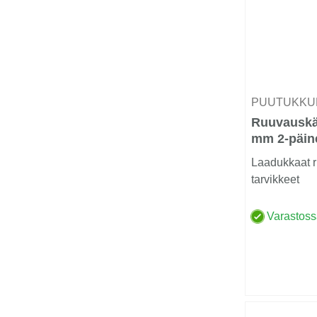
PUUTUKKU
Ruuvauskär
mm 2-päin
Laadukkaat r
tarvikkeet
Varastos