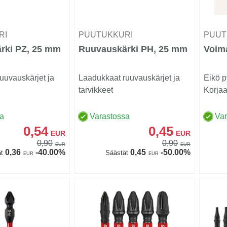
RI
PUUTUKKURI
PUUT
rki PZ, 25 mm
Ruuvauskärki PH, 25 mm
Voima
uuvauskärjet ja
Laadukkaat ruuvauskärjet ja
Eikö p
tarvikkeet
Korjaa 
sa
Varastossa
Va
0,54
0,45
EUR
EUR
0,90
0,90
EUR
EUR
0,36
-40.00%
0,45
-50.00%
t
Säästät
EUR
EUR