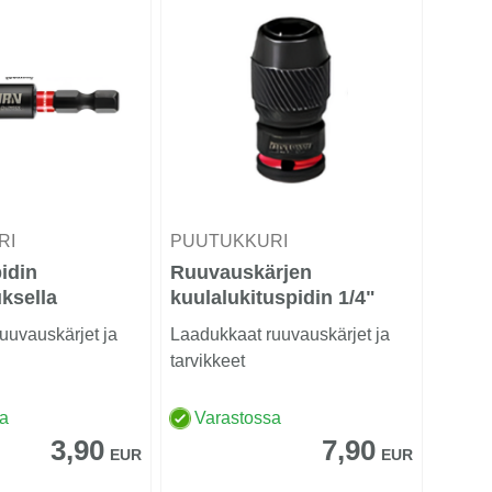
RI
PUUTUKKURI
idin
Ruuvauskärjen
uksella
kuulalukituspidin 1/4"
karalla
uuvauskärjet ja
Laadukkaat ruuvauskärjet ja
tarvikkeet
sa
Varastossa
3,90
7,90
EUR
EUR