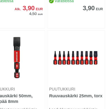
rastossa
Varastossa
3,90
3,90
Alk.
EUR
EUR
4,50
EUR
UKKURI
PUUTUKKURI
auskärki 50mm,
Ruuvauskärki 25mm, torx
tapää 8mm