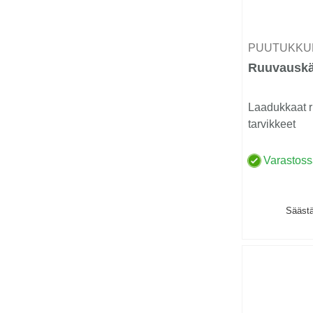
PUUTUKKU
Ruuvauskä
Laadukkaat r
tarvikkeet
Varastos
Säästä