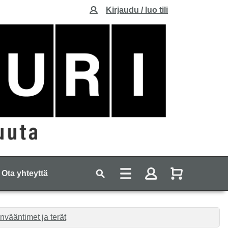
Kirjaudu / luo tili
Ota yhteyttä
nvääntimet ja terät