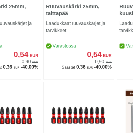
rki 25mm,
Ruuvauskärki 25mm,
Ruuv
talttapää
kuus
uuvauskärjet ja
Laadukkaat ruuvauskärjet ja
Laaduk
tarvikkeet
tarvik
sa
Varastossa
Va
0,54
0,54
EUR
EUR
0,90
0,90
EUR
EUR
0,36
-40.00%
0,36
-40.00%
t
Säästät
EUR
EUR