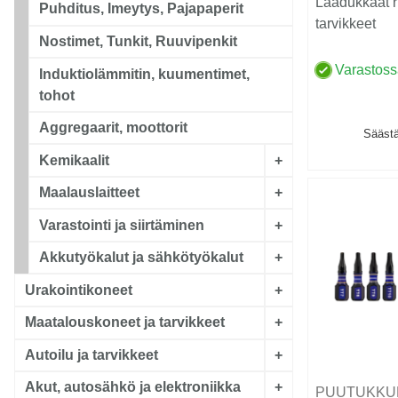
Laadukkaat r
Puhditus, Imeytys, Pajapaperit
tarvikkeet
Nostimet, Tunkit, Ruuvipenkit
Varastos
Induktiolämmitin, kuumentimet,
tohot
Aggregaarit, moottorit
Säästä
Kemikaalit
+
Maalauslaitteet
+
Varastointi ja siirtäminen
+
Akkutyökalut ja sähkötyökalut
+
Urakointikoneet
+
Maatalouskoneet ja tarvikkeet
+
Autoilu ja tarvikkeet
+
Akut, autosähkö ja elektroniikka
+
PUUTUKKU