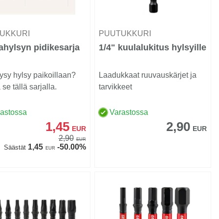
UKKURI
PUUTUKKURI
hylsyn pidikesarja
1/4" kuulalukitus hylsyille
ysy hylsy paikoillaan?
Laadukkaat ruuvauskärjet ja
se tällä sarjalla.
tarvikkeet
rastossa
Varastossa
1,45
2,90
EUR
EUR
2,90
EUR
1,45
-50.00%
Säästät
EUR