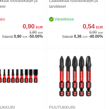
kaat ruuvauskärjet ja
Laadukkaat ruuvauskärjet ja
keet
tarvikkeet
ppu
Varastossa
0,90
0,54
EUR
EUR
1,80
0,90
EUR
EUR
0,90
-50.00%
0,36
-40.00%
Säästät
Säästät
EUR
EUR
UKKURI
PUUTUKKURI