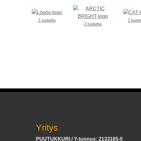
3 tuotetta
2 tuote
2 tuotetta
Yritys
PUUTUKKURI / Y-tunnus: 2133165-0