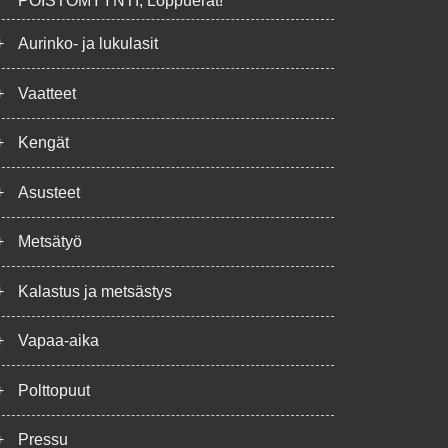
POISTOMYYNTI, Loppuerät!
+
Aurinko- ja lukulasit
+
Vaatteet
+
Kengät
+
Asusteet
+
Metsätyö
+
Kalastus ja metsästys
+
Vapaa-aika
+
Polttopuut
+
Pressu