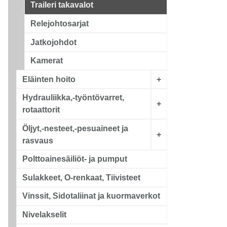
Traileri takavalot
Relejohtosarjat
Jatkojohdot
Kamerat
Eläinten hoito
+
Hydrauliikka,-työntövarret,
+
rotaattorit
Öljyt,-nesteet,-pesuaineet ja
+
rasvaus
Polttoainesäiliöt- ja pumput
Sulakkeet, O-renkaat, Tiivisteet
Vinssit, Sidotaliinat ja kuormaverkot
Nivelakselit