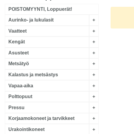
POISTOMYYNTI, Loppuerät!
Aurinko- ja lukulasit
+
Vaatteet
+
Kengät
+
Asusteet
+
Metsätyö
+
Kalastus ja metsästys
+
Vapaa-aika
+
Polttopuut
+
Pressu
+
Korjaamokoneet ja tarvikkeet
+
Urakointikoneet
+