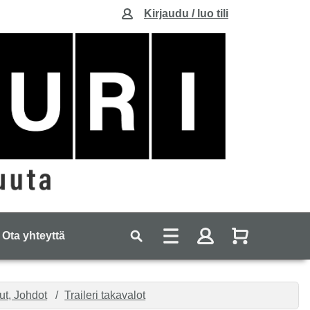
Kirjaudu / luo tili
Ota yhteyttä
ut, Johdot
Traileri takavalot