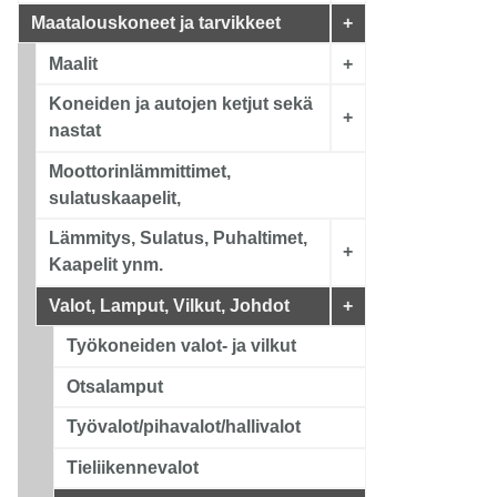
Maatalouskoneet ja tarvikkeet
+
Maalit
+
Koneiden ja autojen ketjut sekä
+
nastat
Moottorinlämmittimet,
sulatuskaapelit,
Lämmitys, Sulatus, Puhaltimet,
+
Kaapelit ynm.
Valot, Lamput, Vilkut, Johdot
+
Työkoneiden valot- ja vilkut
Otsalamput
Työvalot/pihavalot/hallivalot
Tieliikennevalot