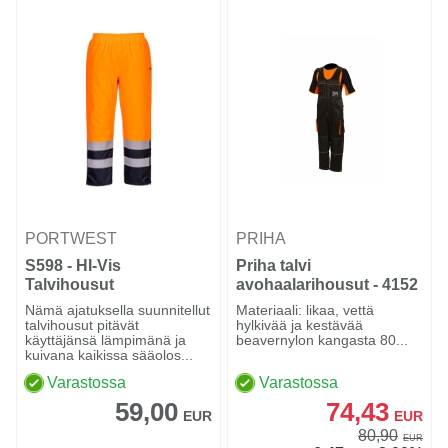
PORTWEST
PRIHA
S598 - HI-Vis
Priha talvi
Talvihousut
avohaalarihousut - 4152
Oranssi/navy
Nämä ajatuksella suunnitellut
Materiaali: likaa, vettä
talvihousut pitävät
hylkivää ja kestävää
käyttäjänsä lämpimänä ja
beavernylon kangasta 80...
kuivana kaikissa sääolos...
Varastossa
Varastossa
59,00
74,43
EUR
EUR
80,90
EUR