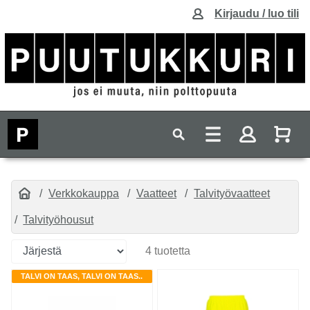
Kirjaudu / luo tili
Verkkokauppa
Vaatteet
Talvityövaatteet
Talvityöhousut
4 tuotetta
TALVI ON TAAS, TALVI ON TAAS..