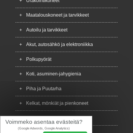
+
Urakointikoneet
+
Maatalouskoneet ja tarvikkeet
+
Autoilu ja tarvikkeet
+
Akut, autosähkö ja elektroniikka
+
Polkupyörät
+
Koti, asuminen-jahygienia
+
Piha ja Puutarha
+
Kelkat, mönkiät ja pienkoneet
+
Puhelimet
Voimmeko asentaa evästeitä?
(Google Adwords, Google Analytics)