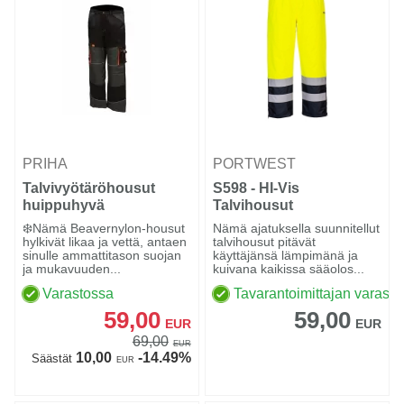
PRIHA
PORTWEST
Talvivyötäröhousut
S598 - HI-Vis
huippuhyvä
Talvihousut
Keltainen/navy
❄️Nämä Beavernylon-housut
Nämä ajatuksella suunnitellut
hylkivät likaa ja vettä, antaen
talvihousut pitävät
sinulle ammattitason suojan
käyttäjänsä lämpimänä ja
ja mukavuuden...
kuivana kaikissa sääolos...
Varastossa
Tavarantoimittajan varasto
59,00
59,00
EUR
EUR
69,00
EUR
10,00
-14.49%
Säästät
EUR