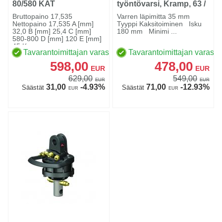
80/580 KAT
työntövarsi, Kramp, 63 /
505 kat. 2, pikakoura
Bruttopaino 17,535
Varren läpimitta 35 mm
Nettopaino 17,535 A [mm]
Tyyppi Kaksitoiminen Isku
32,0 B [mm] 25,4 C [mm]
180 mm Minimi ...
580-800 D [mm] 120 E [mm]
45 Ko...
Tavarantoimittajan varastossa
Tavarantoimittajan varasto
598,00
478,00
EUR
EUR
629,00
549,00
EUR
EUR
31,00
-4.93%
71,00
-12.93%
Säästät
Säästät
EUR
EUR