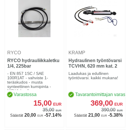
RYCO
KRAMP
RYCO hydrauliikkaletku
Hydraulinen työntövarsi
1/4, 225bar
TCVHN, 620 mm kat. 2
- EN 857 1SC / SAE
Laadukas ja edullinen
100R1AT - vahviste 1-
työntövarsi. kaikki mukana!
teräskudos - musta
synteettinen kumipinta -
MSHA-hyv&a...
Varastossa
Tavarantoimittajan varasto
15,00
369,00
EUR
EUR
35,00
390,00
EUR
EUR
20,00
-57.14%
21,00
-5.38%
Säästät
Säästät
EUR
EUR