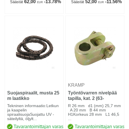
62,00
-13.78%
52,00
-11.56%
Säästät
Säästät
EUR
EUR
KRAMP
Suojaspiraalit, musta 25
Työntövarren nivelpää
m laatikko
tapilla, kat. 2 (63-
malleihin)
Tekninen informaatio:Letkun
R 26 mm d1 (mm) 25,7 mm
ja kaapelin
A 20 mm B 44 mm
spiraalisuojaSuojattu UV -
H1Korkeus 28 mm L1 46,5
säteilyltä, öljylt...
...
Tavarantoimittajan varastossa
Tavarantoimittajan varasto