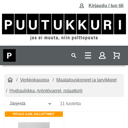
Kirjaudu / luo tili
Verkkokauppa
Maatalouskoneet ja tarvikkeet
Hydrauliikka,-työntövarret, rotaattorit
11 tuotetta
PITUUS 4,2M, SIS.LIITTIMET