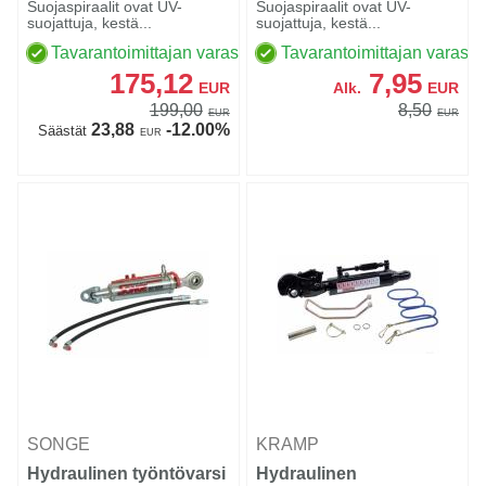
Suojaspiraalit ovat UV-
Suojaspiraalit ovat UV-
suojattuja, kestä...
suojattuja, kestä...
Tavarantoimittajan varastossa
Tavarantoimittajan varasto
175,12
7,95
EUR
Alk.
EUR
199,00
8,50
EUR
EUR
23,88
-12.00%
Säästät
EUR
SONGE
KRAMP
Hydraulinen työntövarsi
Hydraulinen