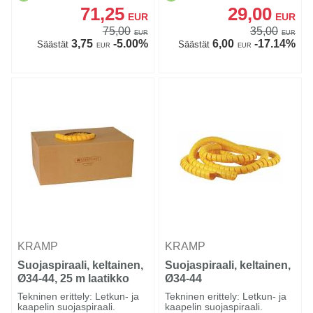
71,25
29,00
EUR
EUR
75,00
35,00
EUR
EUR
3,75
-5.00%
6,00
-17.14%
Säästät
Säästät
EUR
EUR
KRAMP
KRAMP
Suojaspiraali, keltainen,
Suojaspiraali, keltainen,
Ø34-44, 25 m laatikko
Ø34-44
Tekninen erittely: Letkun- ja
Tekninen erittely: Letkun- ja
kaapelin suojaspiraali.
kaapelin suojaspiraali.