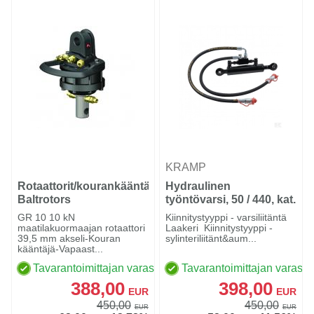
KRAMP
Rotaattorit/kourankääntäjät
Hydraulinen
Baltrotors
työntövarsi, 50 / 440, kat.
1, sis. letkut
GR 10 10 kN
Kiinnitystyyppi - varsiliitäntä
maatilakuormaajan rotaattori
Laakeri Kiinnitystyyppi -
39,5 mm akseli-Kouran
sylinteriliitänt&aum...
kääntäjä-Vapaast...
Tavarantoimittajan varastossa
Tavarantoimittajan varasto
388,00
398,00
EUR
EUR
450,00
450,00
EUR
EUR