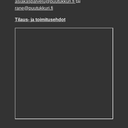
asiakaspalvelu@puutukkuri.fi
tai
rane@puutukkuri.fi
Tilaus- ja toimitusehdot