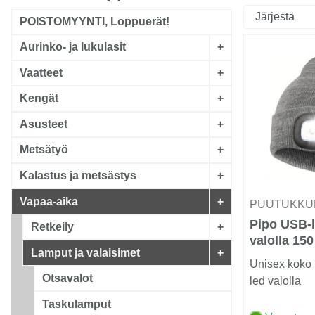
POISTOMYYNTI, Loppuerät!
Aurinko- ja lukulasit
+
Vaatteet
+
Kengät
+
Asusteet
+
Metsätyö
+
Kalastus ja metsästys
+
Vapaa-aika
+
PUUTUKKU
Pipo USB-l
Retkeily
+
valolla 150
Lamput ja valaisimet
+
Unisex koko p
Otsavalot
led valolla
Taskulamput