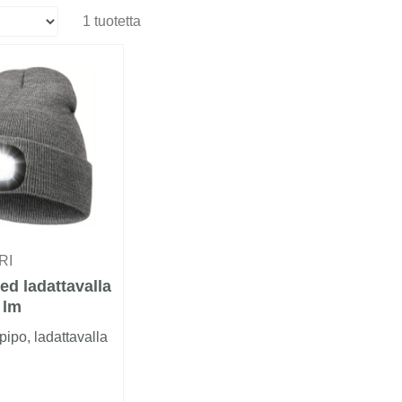
1 tuotetta
RI
ed ladattavalla
 lm
ipo, ladattavalla