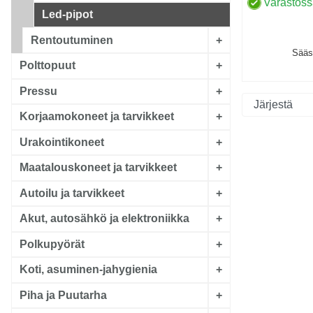
Varastos
Led-pipot
Rentoutuminen
+
Sääs
Polttopuut
+
Pressu
+
Korjaamokoneet ja tarvikkeet
+
Urakointikoneet
+
Maatalouskoneet ja tarvikkeet
+
Autoilu ja tarvikkeet
+
Akut, autosähkö ja elektroniikka
+
Polkupyörät
+
Koti, asuminen-jahygienia
+
Piha ja Puutarha
+