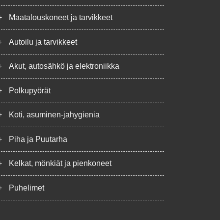
+
Maatalouskoneet ja tarvikkeet
+
Autoilu ja tarvikkeet
+
Akut, autosähkö ja elektroniikka
+
Polkupyörät
+
Koti, asuminen-jahygienia
+
Piha ja Puutarha
+
Kelkat, mönkiät ja pienkoneet
+
Puhelimet