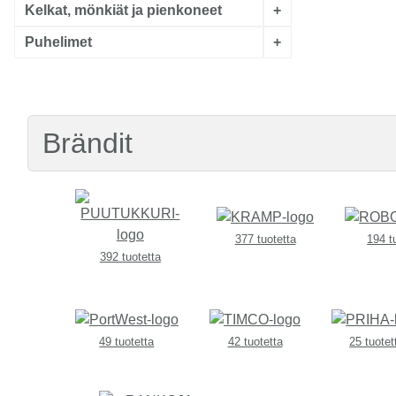
Kelkat, mönkiät ja pienkoneet
+
Puhelimet
+
Brändit
377 tuotetta
194 t
392 tuotetta
49 tuotetta
42 tuotetta
25 tuotet