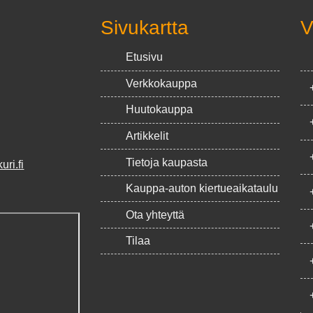
Sivukartta
V
Etusivu
Verkkokauppa
Huutokauppa
Artikkelit
Tietoja kaupasta
ri.fi
Kauppa-auton kiertueaikataulu
Ota yhteyttä
Tilaa