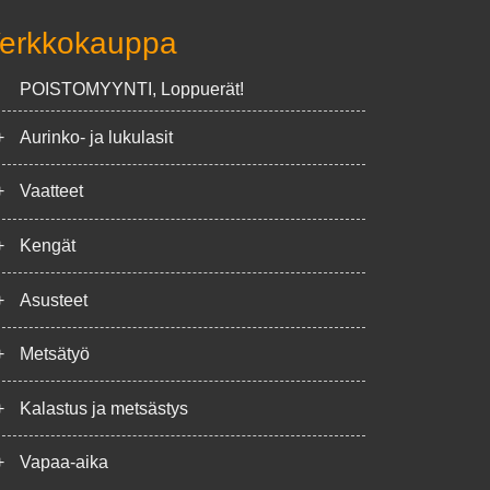
erkkokauppa
POISTOMYYNTI, Loppuerät!
+
Aurinko- ja lukulasit
+
Vaatteet
+
Kengät
+
Asusteet
+
Metsätyö
+
Kalastus ja metsästys
+
Vapaa-aika