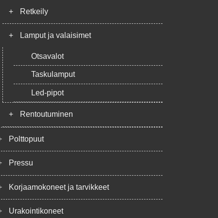
+
Retkeily
+
Lamput ja valaisimet
Otsavalot
Taskulamput
Led-pipot
+
Rentoutuminen
+
Polttopuut
+
Pressu
+
Korjaamokoneet ja tarvikkeet
+
Urakointikoneet