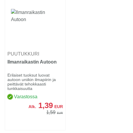
PUUTUKKURI
Ilmanraikastin Autoon
Erilaiset tuoksut luovat
autoon uniikin ilmapiirin ja
peittävät tehokkaasti
tunkkaisuutta
Varastossa
1,39
Alk.
EUR
1,59
EUR