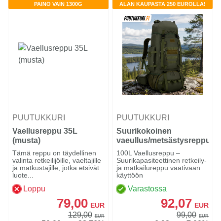
PAINO VAIN 1300G
ALAN KAUPASTA 250 EUROLLA!
PUUTUKKURI
PUUTUKKURI
Vaellusreppu 35L
Suurikokoinen
(musta)
vaeullus/metsästysreppu
100L
Tämä reppu on täydellinen
100L Vaellusreppu –
valinta retkeilijöille, vaeltajille
Suurikapasiteettinen retkeily-
ja matkustajille, jotka etsivät
ja matkailureppu vaativaan
luote...
käyttöön
Loppu
Varastossa
79,00
92,07
EUR
EUR
129,00
99,00
EUR
EUR