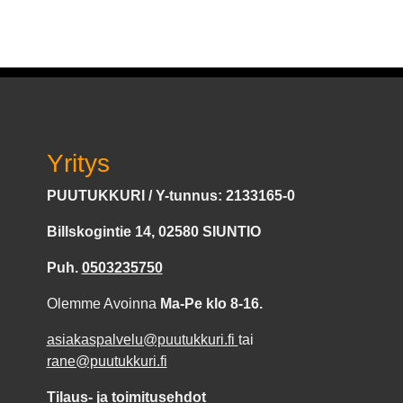
Yritys
PUUTUKKURI / Y-tunnus: 2133165-0
Billskogintie 14, 02580 SIUNTIO
Puh.
0503235750
Olemme Avoinna
Ma-Pe klo 8-16.
asiakaspalvelu@puutukkuri.fi
tai
rane@puutukkuri.fi
Tilaus- ja toimitusehdot