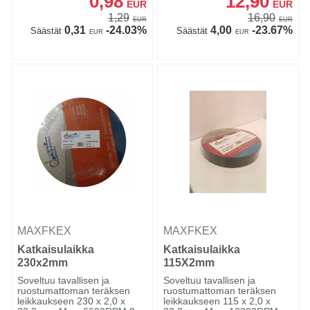
0,98
12,90
EUR
EUR
1,29
16,90
EUR
EUR
0,31
-24.03%
4,00
-23.67%
Säästät
Säästät
EUR
EUR
MAXFKEX
MAXFKEX
Katkaisulaikka
Katkaisulaikka
230x2mm
115X2mm
Soveltuu tavallisen ja
Soveltuu tavallisen ja
ruostumattoman teräksen
ruostumattoman teräksen
leikkaukseen 230 x 2,0 x
leikkaukseen 115 x 2,0 x