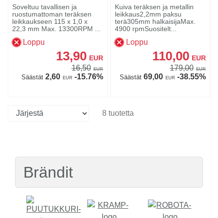
Soveltuu tavallisen ja
Kuiva teräksen ja metallin
ruostumattoman teräksen
leikkaus2,2mm paksu
leikkaukseen 115 x 1,0 x
terä305mm halkaisijaMax.
22,3 mm Max. 13300RPM ...
4900 rpmSuositelt...
Loppu
Loppu
13,90
110,00
EUR
EUR
16,50
179,00
EUR
EUR
2,60
-15.76%
69,00
-38.55%
Säästät
Säästät
EUR
EUR
8 tuotetta
Brändit