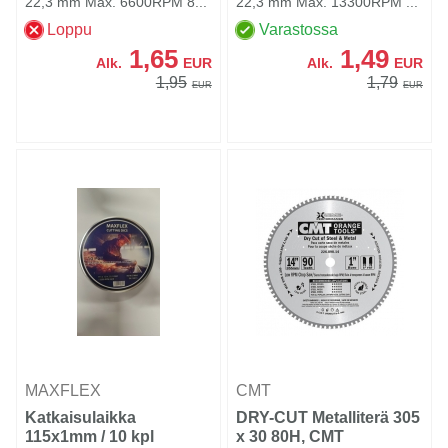
22,3 mm Max. 6600RPM 8...
22,3 mm Max. 13300RPM ...
Loppu
Varastossa
1,65
1,49
Alk.
EUR
Alk.
EUR
1,95
1,79
EUR
EUR
MAXFLEX
CMT
Katkaisulaikka
DRY-CUT Metalliterä 305
115x1mm / 10 kpl
x 30 80H, CMT