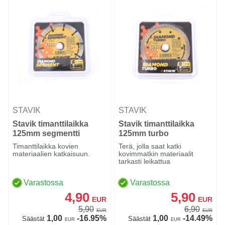
STAVIK
STAVIK
Stavik timanttilaikka
Stavik timanttilaikka
125mm segmentti
125mm turbo
Timanttilaikka kovien
Terä, jolla saat katki
materiaalien katkaisuun.
kovimmatkin materiaalit
tarkasti leikattua
Varastossa
Varastossa
4,90
5,90
EUR
EUR
5,90
6,90
EUR
EUR
1,00
-16.95%
1,00
-14.49%
Säästät
Säästät
EUR
EUR