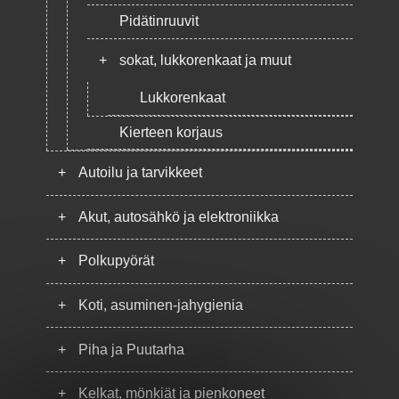
Pidätinruuvit
+
sokat, lukkorenkaat ja muut
Lukkorenkaat
Kierteen korjaus
+
Autoilu ja tarvikkeet
+
Akut, autosähkö ja elektroniikka
+
Polkupyörät
+
Koti, asuminen-jahygienia
+
Piha ja Puutarha
+
Kelkat, mönkiät ja pienkoneet