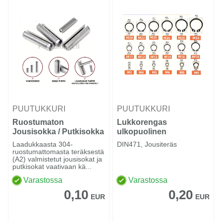
PUUTUKKURI
PUUTUKKURI
Ruostumaton
Lukkorengas
Jousisokka / Putkisokka
ulkopuolinen
Laadukkaasta 304-
DIN471, Jousiteräs
ruostumattomasta teräksestä
(A2) valmistetut jousisokat ja
putkisokat vaativaan kä...
Varastossa
Varastossa
0,10
0,20
EUR
EUR