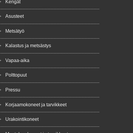
+
Kengät
+
Asusteet
+
Metsätyö
+
Kalastus ja metsästys
+
Vapaa-aika
+
Polttopuut
+
Pressu
+
Korjaamokoneet ja tarvikkeet
+
Urakointikoneet