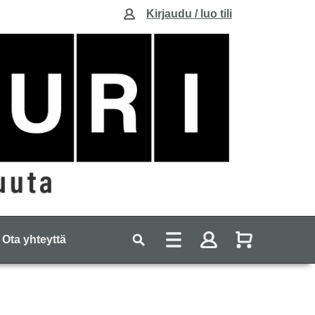
Kirjaudu / luo tili
Ota yhteyttä