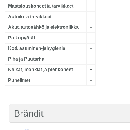
Maatalouskoneet ja tarvikkeet
+
Autoilu ja tarvikkeet
+
Akut, autosähkö ja elektroniikka
+
Polkupyörät
+
Koti, asuminen-jahygienia
+
Piha ja Puutarha
+
Kelkat, mönkiät ja pienkoneet
+
Puhelimet
+
Brändit