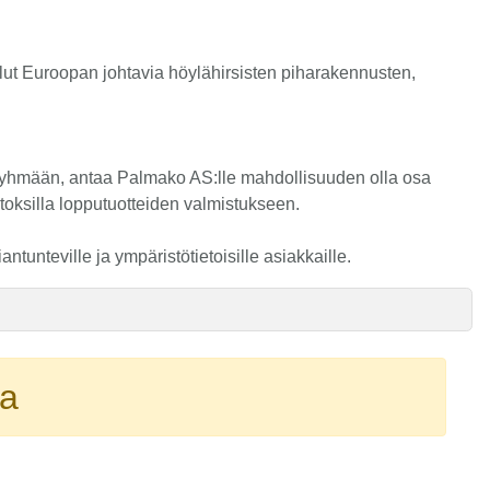
lut Euroopan johtavia höylähirsisten piharakennusten,
ryhmään, antaa Palmako AS:lle mahdollisuuden olla osa
toksilla lopputuotteiden valmistukseen.
tunteville ja ympäristötietoisille asiakkaille.
ta