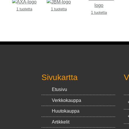
1 tuotetta
1 tuotetta
1 tuotetta
Sivukartta
V
Etusivu
Verkkokauppa
Huutokauppa
Artikkelit