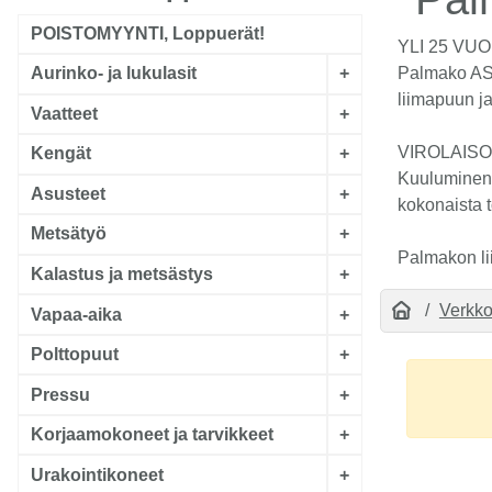
POISTOMYYNTI, Loppuerät!
YLI 25 V
Palmako AS 
Aurinko- ja lukulasit
+
liimapuun ja
Vaatteet
+
VIROLAISO
Kengät
+
Kuuluminen 
Asusteet
+
kokonaista t
Metsätyö
+
Palmakon lii
Kalastus ja metsästys
+
Verkk
Vapaa-aika
+
Polttopuut
+
Pressu
+
Korjaamokoneet ja tarvikkeet
+
Urakointikoneet
+