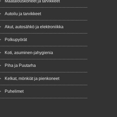
+
Maatalouskoneet ja tarvikkeet
+
Autoilu ja tarvikkeet
+
Akut, autosähkö ja elektroniikka
+
Polkupyörät
+
Koti, asuminen-jahygienia
+
Piha ja Puutarha
+
Kelkat, mönkiät ja pienkoneet
+
Puhelimet