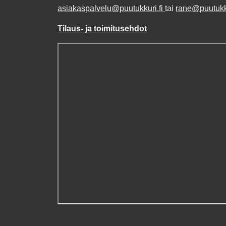
asiakaspalvelu@puutukkuri.fi
tai
rane@puutukku
Tilaus- ja toimitusehdot