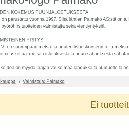
UODEN KOKEMUS PUUNJALOSTUKSESTA
on perustettu vuonna 1997. Siitä lähtien Palmako AS:stä on tul
 pyöröhirsituotteiden valmistajia sekä vientiyrityksiä.
MISTEINEN YRITYS
Viron suurimpaan metsä- ja puuteollisuuskonserniin, Lemeks-
oimitusketjua: metsän istutuksesta ja puun sahauksesta sahalai
keidea on myydä laajaa valikoimaa laadukkaita puutuotteita asian
okauppa
Valmistaja: Palmako
Ei tuottei