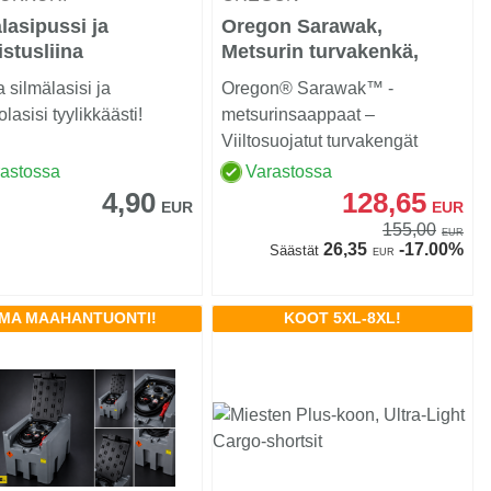
lasipussi ja
Oregon Sarawak,
stusliina
Metsurin turvakenkä,
nahka Class 1
 silmälasisi ja
Oregon® Sarawak™ -
lasisi tyylikkäästi!
metsurinsaappaat –
Viiltosuojatut turvakengät
moottorisahatyöhön
rastossa
Varastossa
4,90
128,65
EUR
EUR
155,00
EUR
26,35
-17.00%
Säästät
EUR
MA MAAHANTUONTI!
KOOT 5XL-8XL!