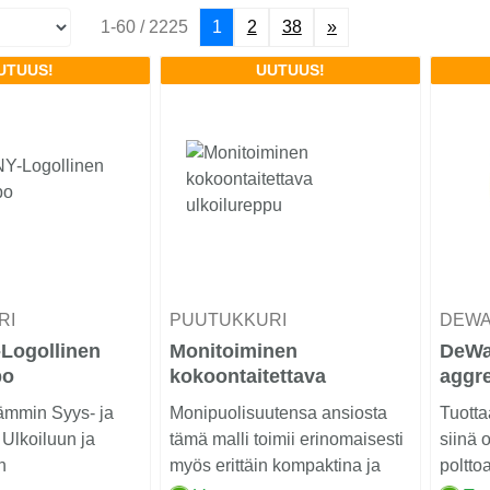
1-60 / 2225
1
2
38
»
UTUUS!
UUTUUS!
RI
PUUTUKKURI
DEW
Logollinen
Monitoiminen
DeWa
po
kokoontaitettava
aggre
ulkoilureppu
Lämmin Syys- ja
Monipuolisuutensa ansiosta
Tuotta
 Ulkoiluun ja
tämä malli toimii erinomaisesti
siinä 
n
myös erittäin kompaktina ja
poltto