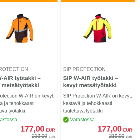
PROTECTION
SIP PROTECTION
-AIR työtakki –
SIP W-AIR työtakki –
 metsätyötakki
kevyt metsätyötakki
otection W-AIR on kevyt,
SIP Protection W-AIR on kevyt,
ä ja tehokkaasti
kestävä ja tehokkaasti
tuva työtakki
tuulettuva työtakki
työhön.
metsätyöhön.
rastossa
Varastossa
177,00
177,00
EUR
EUR
219,00
219,00
EUR
EUR