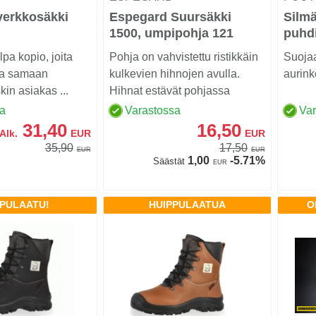
verkkosäkki
Espegard Suursäkki
Silmä
1500, umpipohja 121
puhdi
nnettävä
pa kopio, joita
Pohja on vahvistettu ristikkäin
Suojaa
pa samaan
kulkevien hihnojen avulla.
aurinko
kin asiakas ...
Hihnat estävät pohjassa
olevien nostolen...
sa
Varastossa
Va
31,40
16,50
Alk.
EUR
EUR
35,90
17,50
EUR
EUR
1,00
-5.71%
Säästät
EUR
PPULAATU!
HUIPPULAATUA
O