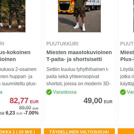
RI
PUUTUKKURI
PUUT
us-kokoinen
Miesten maastokuvioinen
Mies
ioinen
T-paita- ja shortsisetti
Plus
a Housusetti
mukava 2-osainen
Settiin kuuluu lyhythihainen t-
Löydä 
nen huppari- ja
paita sekä yhteensopivat
jotka 
 suunniteltu plus-
shortsit, joissa on moderni 3D-
käyttäj
digitaalipai...
sa
Varastossa
Va
82,77
49,00
EUR
EUR
89,00
EUR
6,23
-7.00%
tät
EUR
KKA 1 ( 20 M/S )
TÄYDELLINEN VIILTOSUOJA!