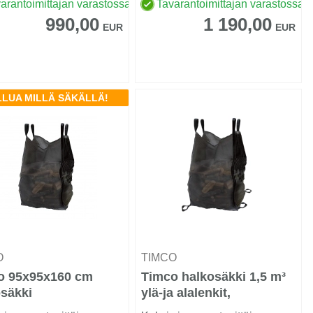
nrakennetun Eco-
arantoimittajan varastossa
Tavarantoimittajan varastossa
en...
990,00
1 190,00
EUR
EUR
LLUA MILLÄ SÄKÄLLÄ!
O
TIMCO
o 95x95x160 cm
Timco halkosäkki 1,5 m³
säkki
ylä-ja alalenkit,
95x95x160 cm