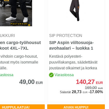
UKKURI
SIP PROTECTION
ten cargo-työhousut
SIP Aspin viiltosuoja-
-koot 4XL–7XL
avohaalari – luokka 1
vihdoin cargo-housut,
Kestävä polyesteri-
istuvat myös isommalle
puuvillakangas, säädettävät
älle.
joustavat olkaimet ja korkea
rinta- sekä selkäosa te...
rastossa
Varastossa
49,00
140,27
EUR
EUR
169,00
EUR
28,73
-17.00%
Säästät
EUR
HUIPPULAATUA!
AIVAN HUIPPU!