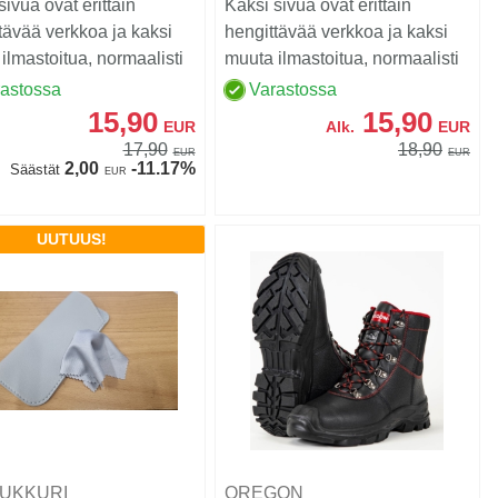
sivua ovat erittäin
Kaksi sivua ovat erittäin
tävää verkkoa ja kaksi
hengittävää verkkoa ja kaksi
ilmastoitua, normaalisti
muuta ilmastoitua, normaalisti
tävää s...
hengittävää s...
rastossa
Varastossa
15,90
15,90
EUR
Alk.
EUR
17,90
18,90
EUR
EUR
2,00
-11.17%
Säästät
EUR
UUTUUS!
UKKURI
OREGON