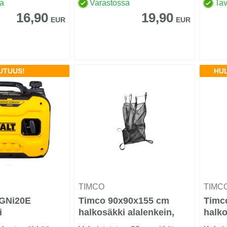
kevyenä matk...
sisää
sa
Varastossa
Tav
kytkim
16,90
19,90
EUR
EUR
UTUUS!
HU
TIMCO
TIMC
GNi20E
Timco 90x90x155 cm
Timc
i
halkosäkki alalenkein,
halko
verkkoa