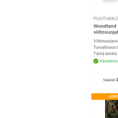
PUUTUKKU
Woodland
viiltosuoj
Luokka 2 (
Viiltosuojaus
Turvallisuus
Tämä kenkä o
ammattilaisille
Varastos
1
Säästät
KOO