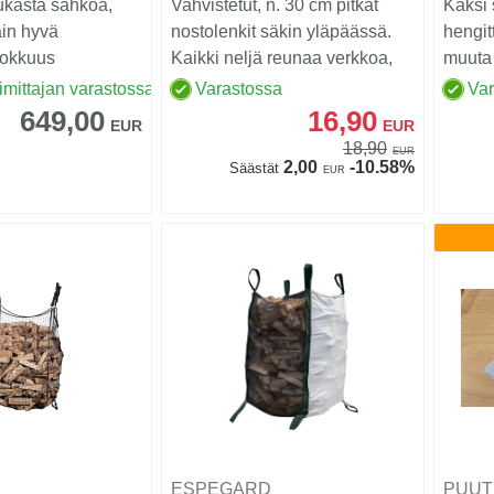
ukasta sähköä,
Vahvistetut, n. 30 cm pitkät
Kaksi 
äin hyvä
nostolenkit säkin yläpäässä.
hengit
hokkuus
Kaikki neljä reunaa verkkoa,
muuta 
erittäin hyv...
hengit
imittajan varastossa
Varastossa
Va
649,00
16,90
EUR
EUR
18,90
EUR
2,00
-10.58%
Säästät
EUR
D
ESPEGARD
PUUT