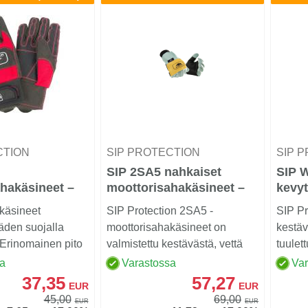
CTION
SIP PROTECTION
SIP 
SIP 2SA5 nahkaiset
SIP W
hakäsineet –
moottorisahakäsineet –
kevyt
luokka 1
käsineet
SIP Protection 2SA5 -
SIP Pr
den suojalla
moottorisahakäsineet on
kestäv
 Erinomainen pito
valmistettu kestävästä, vettä
tuulet
uma
hylkiväksi käsitellystä ...
metsä
sa
Varastossa
Va
37,35
57,27
EUR
EUR
45,00
69,00
EUR
EUR