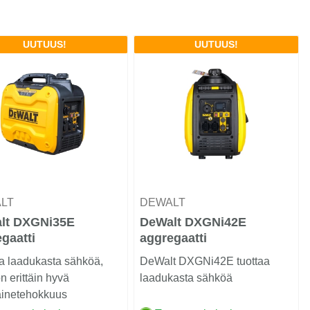
UUTUUS!
UUTUUS!
ALT
DEWALT
lt DXGNi35E
DeWalt DXGNi42E
gaatti
aggregaatti
a laadukasta sähköä,
DeWalt DXGNi42E tuottaa
on erittäin hyvä
laadukasta sähköä
ainetehokkuus