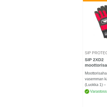
SIP PROTE
SIP 2XD2
moottorisa
vasen käsi
Moottorisaha
vasemman kä
(Luokka 1) –
ja sormitunt
Varastos