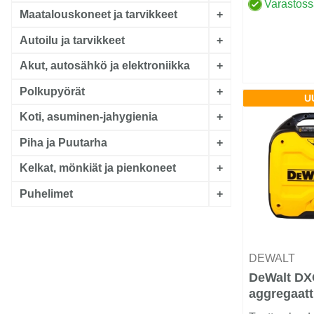
Varastos
Maatalouskoneet ja tarvikkeet
+
Autoilu ja tarvikkeet
+
Akut, autosähkö ja elektroniikka
+
Polkupyörät
+
U
Koti, asuminen-jahygienia
+
Piha ja Puutarha
+
Kelkat, mönkiät ja pienkoneet
+
Puhelimet
+
DEWALT
DeWalt DX
aggregaatt