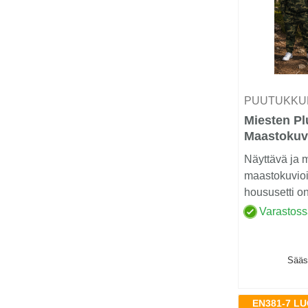
PUUTUKKU
Miesten Pl
Maastokuv
Huppari- j
Näyttävä ja 
maastokuvioi
housusetti on
kokoisille ...
Varastos
Sääs
EN381-7 LUO