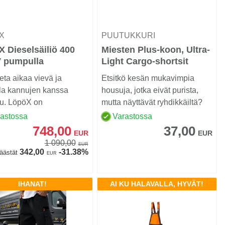
ÖX
PUUTUKKURI
 Dieselsäiliö 400
Miesten Plus-koon, Ultra-
V pumpulla
Light Cargo-shortsit
ta aikaa vievä ja
Etsitkö kesän mukavimpia
la kannujen kanssa
housuja, jotka eivät purista,
lu. LöpöX on
mutta näyttävät ryhdikkäiltä?
kätevä, matala ja
rastossa
Varastossa
...
748,00
37,00
EUR
EUR
1 090,00
EUR
342,00
-31.38%
äästät
EUR
IHANAT!
AI KU HALAVALLA, HYVÄT!