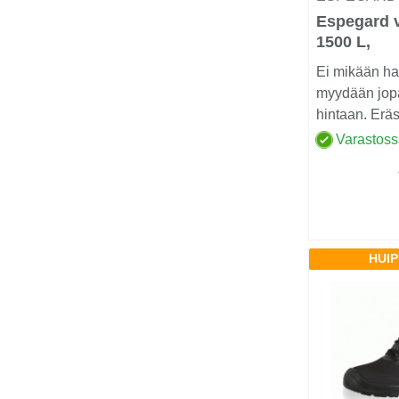
Espegard 
1500 L,
Pohjatyhje
Ei mikään hal
myydään jo
hintaan. Eräs
Varastos
HUI