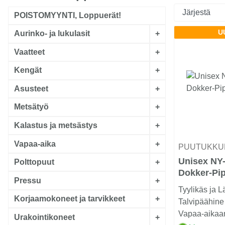
POISTOMYYNTI, Loppuerät!
U
Aurinko- ja lukulasit
+
Vaatteet
+
Kengät
+
Asusteet
+
Metsätyö
+
Kalastus ja metsästys
+
Vapaa-aika
+
PUUTUKKU
Unisex NY-
Polttopuut
+
Dokker-Pi
Pressu
+
Tyylikäs ja 
Korjaamokoneet ja tarvikkeet
+
Talvipäähine
Vapaa-aikaa
Urakointikoneet
+