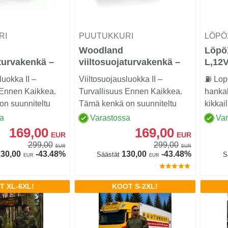
RI
PUUTUKKURI
LÖP
Woodland
LöpöX
aturvakenkä –
viiltosuojaturvakenkä –
L,12
24 m/s), Black
Luokka 2 (24 m/s), Brown
luokka II –
Viiltosuojausluokka II –
⛽ Lope
 Ennen Kaikkea.
Turvallisuus Ennen Kaikkea.
hanka
n suunniteltu
Tämä kenkä on suunniteltu
kikkai
.......
ammattilaisille.......
huippu
sa
Varastossa
Va
lukittav
169,00
169,00
EUR
EUR
299,00
299,00
EUR
EUR
30,00
-43.48%
130,00
-43.48%
Säästät
S
EUR
EUR
T XL-6XL!
KOOT S-2XL!