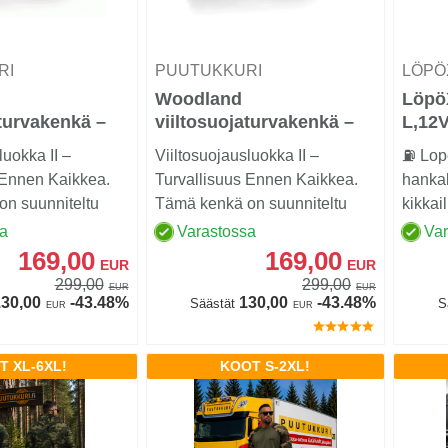
RI
PUUTUKKURI
LÖP
Woodland
LöpöX
aturvakenkä –
viiltosuojaturvakenkä –
L,12
24 m/s), Black
Luokka 2 (24 m/s), Brown
luokka II –
Viiltosuojausluokka II –
⛽ Lope
 Ennen Kaikkea.
Turvallisuus Ennen Kaikkea.
hanka
n suunniteltu
Tämä kenkä on suunniteltu
kikkai
.......
ammattilaisille.......
huippu
sa
Varastossa
Va
lukittav
169,00
169,00
EUR
EUR
299,00
299,00
EUR
EUR
30,00
-43.48%
130,00
-43.48%
Säästät
S
EUR
EUR
T XL-6XL!
KOOT S-2XL!