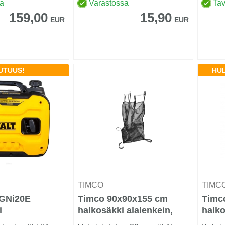
kevyenä matk...
sisää
sa
Varastossa
Tav
kytkim
159,00
15,90
EUR
EUR
UTUUS!
HU
TIMCO
TIMC
GNi20E
Timco 90x90x155 cm
Timc
i
halkosäkki alalenkein,
halko
verkkoa