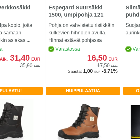
verkkosäkki
Espegard Suursäkki
Silmä
1500, umpipohja 121
puhdi
nnettävä
pa kopio, joita
Pohja on vahvistettu ristikkäin
Suojaa
pa samaan
kulkevien hihnojen avulla.
aurinko
kin asiakas ...
Hihnat estävät pohjassa
olevien nostolen...
sa
Varastossa
Va
31,40
16,50
Alk.
EUR
EUR
35,90
17,50
EUR
EUR
1,00
-5.71%
Säästät
EUR
PPULAATU!
HUIPPULAATUA
O