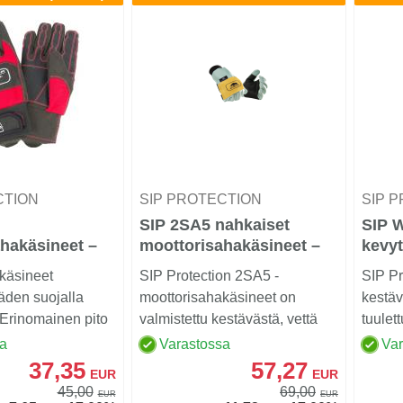
CTION
SIP PROTECTION
SIP 
SIP 2SA5 nahkaiset
SIP W
hakäsineet –
moottorisahakäsineet –
kevyt
luokka 1
käsineet
SIP Protection 2SA5 -
SIP Pr
den suojalla
moottorisahakäsineet on
kestäv
 Erinomainen pito
valmistettu kestävästä, vettä
tuulet
uma
hylkiväksi käsitellystä ...
metsä
sa
Varastossa
Va
37,35
57,27
EUR
EUR
45,00
69,00
EUR
EUR