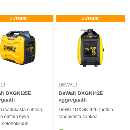
UUTUUS!
UUTUUS!
ALT
DEWALT
lt DXGNi35E
DeWalt DXGNi42E
gaatti
aggregaatti
a laadukasta sähköä,
DeWalt DXGNi42E tuottaa
on erittäin hyvä
laadukasta sähköä
ainetehokkuus