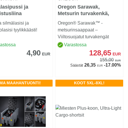
lasipussi ja
Oregon Sarawak,
stusliina
Metsurin turvakenkä,
nahka Class 1
 silmälasisi ja
Oregon® Sarawak™ -
lasisi tyylikkäästi!
metsurinsaappaat –
Viiltosuojatut turvakengät
moottorisahatyöhön
rastossa
Varastossa
4,90
128,65
EUR
EUR
155,00
EUR
26,35
-17.00%
Säästät
EUR
MA MAAHANTUONTI!
KOOT 5XL-8XL!