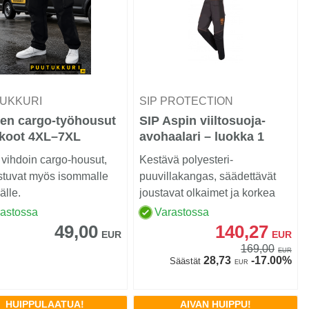
UKKURI
SIP PROTECTION
ten cargo-työhousut
SIP Aspin viiltosuoja-
-koot 4XL–7XL
avohaalari – luokka 1
vihdoin cargo-housut,
Kestävä polyesteri-
istuvat myös isommalle
puuvillakangas, säädettävät
älle.
joustavat olkaimet ja korkea
rinta- sekä selkäosa te...
rastossa
Varastossa
49,00
140,27
EUR
EUR
169,00
EUR
28,73
-17.00%
Säästät
EUR
HUIPPULAATUA!
AIVAN HUIPPU!