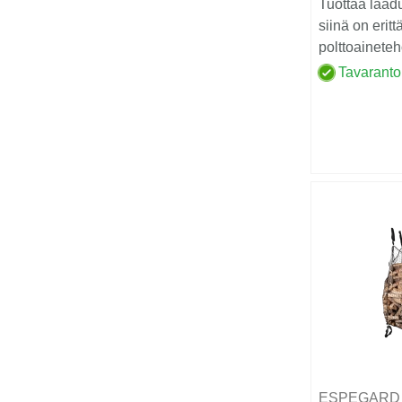
Tuottaa laad
siinä on eritt
polttoainete
Tavaranto
ESPEGAR