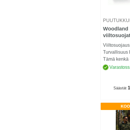
PUUTUKKU
Woodland
viiltosuoj
Luokka 2 (
Viiltosuojaus
Turvallisuus
Tämä kenkä o
ammattilaisille
Varastos
1
Säästät
KOO