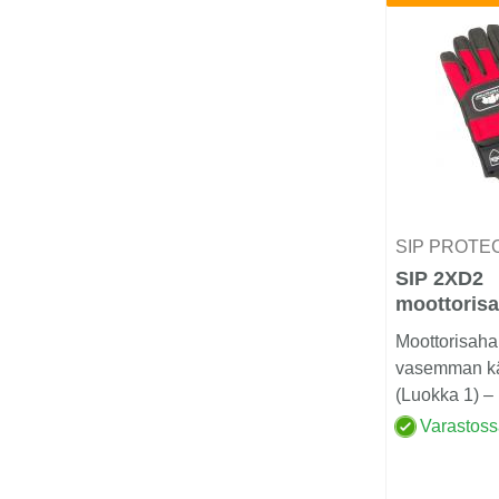
SIP PROTE
SIP 2XD2
moottorisa
vasen käsi
Moottorisaha
vasemman kä
(Luokka 1) –
ja sormitunt
Varastos