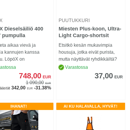
ÖX
PUUTUKKURI
 Dieselsäiliö 400
Miesten Plus-koon, Ultra-
V pumpulla
Light Cargo-shortsit
ta aikaa vievä ja
Etsitkö kesän mukavimpia
la kannujen kanssa
housuja, jotka eivät purista,
lu. LöpöX on
mutta näyttävät ryhdikkäiltä?
kätevä, matala ja
rastossa
Varastossa
...
748,00
37,00
EUR
EUR
1 090,00
EUR
342,00
-31.38%
äästät
EUR
IHANAT!
AI KU HALAVALLA, HYVÄT!