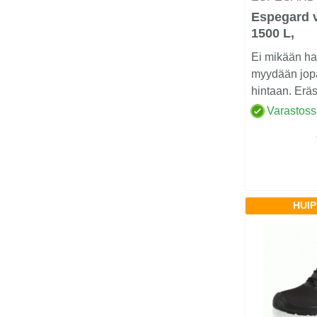
Espegard 
1500 L,
Pohjatyhje
Ei mikään hal
myydään jo
hintaan. Eräs
Varastos
HUI