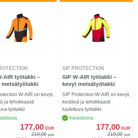
PROTECTION
SIP PROTECTION
-AIR työtakki –
SIP W-AIR työtakki –
 metsätyötakki
kevyt metsätyötakki
otection W-AIR on kevyt,
SIP Protection W-AIR on kevyt,
ä ja tehokkaasti
kestävä ja tehokkaasti
tuva työtakki
tuulettuva työtakki
työhön.
metsätyöhön.
rastossa
Varastossa
177,00
177,00
EUR
EUR
219,00
219,00
EUR
EUR