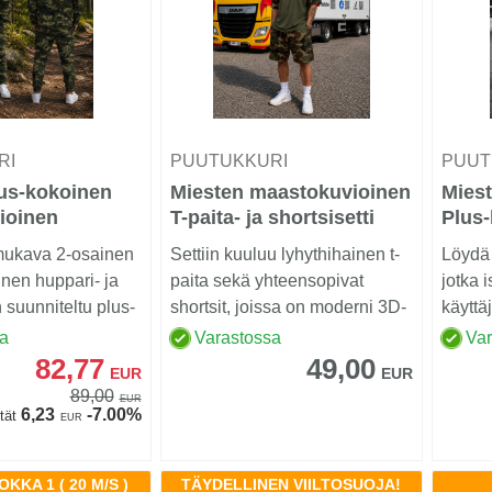
RI
PUUTUKKURI
PUUT
us-kokoinen
Miesten maastokuvioinen
Mies
ioinen
T-paita- ja shortsisetti
Plus
a Housusetti
mukava 2-osainen
Settiin kuuluu lyhythihainen t-
Löydä 
nen huppari- ja
paita sekä yhteensopivat
jotka 
 suunniteltu plus-
shortsit, joissa on moderni 3D-
käyttäj
digitaalipai...
sa
Varastossa
Va
82,77
49,00
EUR
EUR
89,00
EUR
6,23
-7.00%
tät
EUR
KKA 1 ( 20 M/S )
TÄYDELLINEN VIILTOSUOJA!