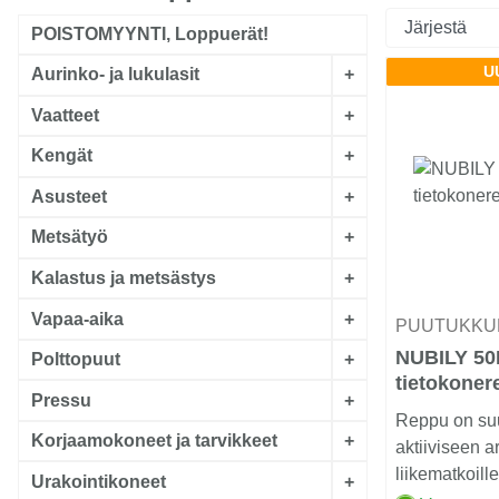
POISTOMYYNTI, Loppuerät!
U
Aurinko- ja lukulasit
+
Vaatteet
+
Kengät
+
Asusteet
+
Metsätyö
+
Kalastus ja metsästys
+
Vapaa-aika
+
PUUTUKKU
NUBILY 50L
Polttopuut
+
tietokoner
Pressu
+
Reppu on suu
Korjaamokoneet ja tarvikkeet
+
aktiiviseen a
liikematkoill
Urakointikoneet
+