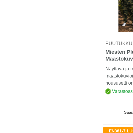
PUUTUKKU
Miesten Pl
Maastokuv
Huppari- j
Näyttävä ja 
maastokuvioi
housusetti on
kokoisille ...
Varastos
Sääs
EN381-7 LUO