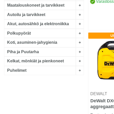
Varastos
Maatalouskoneet ja tarvikkeet
+
Autoilu ja tarvikkeet
+
Akut, autosähkö ja elektroniikka
+
Polkupyörät
+
U
Koti, asuminen-jahygienia
+
Piha ja Puutarha
+
Kelkat, mönkiät ja pienkoneet
+
Puhelimet
+
DEWALT
DeWalt DX
aggregaatt