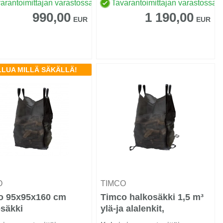
nrakennetun Eco-
arantoimittajan varastossa
Tavarantoimittajan varastossa
en...
990,00
1 190,00
EUR
EUR
LLUA MILLÄ SÄKÄLLÄ!
O
TIMCO
o 95x95x160 cm
Timco halkosäkki 1,5 m³
säkki
ylä-ja alalenkit,
95x95x160 cm