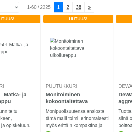
1-60 / 2225
1
2
38
»
UTUUS!
UUTUUS!
RI
PUUTUKKURI
DEW
 Matka- ja
Monitoiminen
DeWa
eppu
kokoontaitettava
aggre
ulkoilureppu
nniteltu
Monipuolisuutensa ansiosta
Tuotta
rkeen,
tämä malli toimii erinomaisesti
siinä 
e ja opiskeluun.
myös erittäin kompaktina ja
poltto