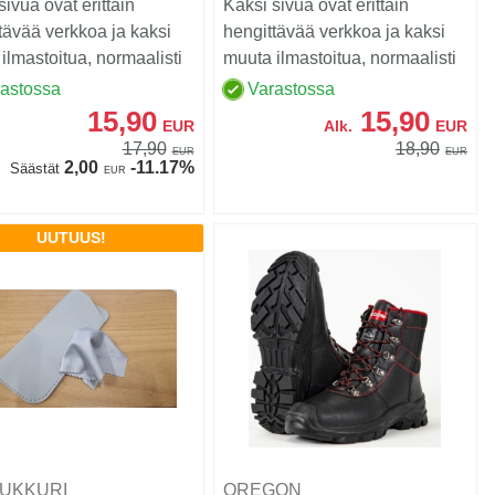
sivua ovat erittäin
Kaksi sivua ovat erittäin
tävää verkkoa ja kaksi
hengittävää verkkoa ja kaksi
ilmastoitua, normaalisti
muuta ilmastoitua, normaalisti
tävää s...
hengittävää s...
rastossa
Varastossa
15,90
15,90
EUR
Alk.
EUR
17,90
18,90
EUR
EUR
2,00
-11.17%
Säästät
EUR
UUTUUS!
UKKURI
OREGON