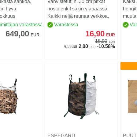
ukasta sähköä,
Vahvistetut, n. 30 cm pitkät
Kaksi 
äin hyvä
nostolenkit säkin yläpäässä.
hengit
hokkuus
Kaikki neljä reunaa verkkoa,
muuta 
erittäin hyv...
hengit
imittajan varastossa
Varastossa
Va
649,00
16,90
EUR
EUR
18,90
EUR
2,00
-10.58%
Säästät
EUR
D
ESPEGARD
PUUT