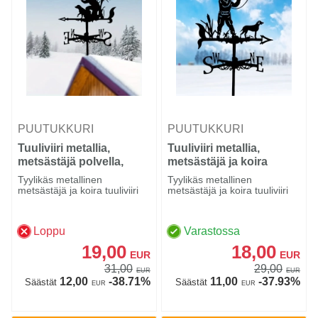
PUUTUKKURI
PUUTUKKURI
Tuuliviiri metallia,
Tuuliviiri metallia,
metsästäjä polvella,
metsästäjä ja koira
koira
Tyylikäs metallinen
Tyylikäs metallinen
metsästäjä ja koira tuuliviiri
metsästäjä ja koira tuuliviiri
Loppu
Varastossa
19,00
18,00
EUR
EUR
31,00
29,00
EUR
EUR
12,00
-38.71%
11,00
-37.93%
Säästät
Säästät
EUR
EUR