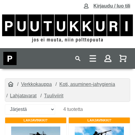
Kirjaudu / luo tili
Verkkokauppa
Koti, asuminen-jahygienia
Lahjatavarat
Tuuliviirit
4 tuotetta
LAHJAVINKKI?
LAHJAVINKKI?