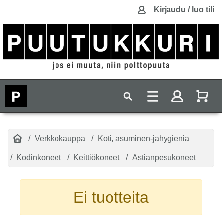
Kirjaudu / luo tili
Verkkokauppa
Koti, asuminen-jahygienia
Kodinkoneet
Keittiökoneet
Astianpesukoneet
Ei tuotteita