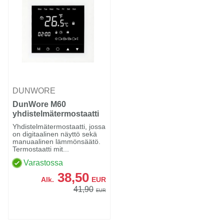
DUNWORE
DunWore M60
yhdistelmätermostaatti
Yhdistelmätermostaatti, jossa
on digitaalinen näyttö sekä
manuaalinen lämmönsäätö.
Termostaatti mit...
Varastossa
38,50
Alk.
EUR
41,90
EUR