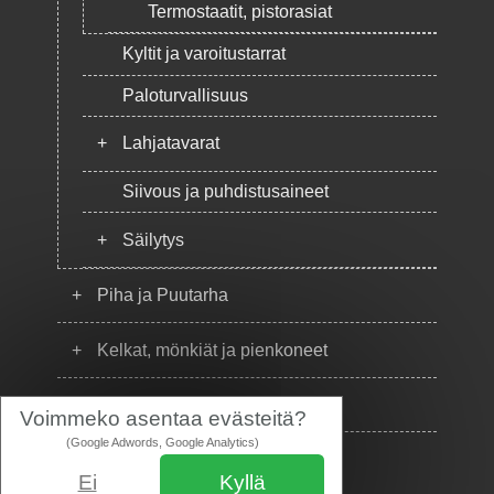
Termostaatit, pistorasiat
Kyltit ja varoitustarrat
Paloturvallisuus
+
Lahjatavarat
Siivous ja puhdistusaineet
+
Säilytys
+
Piha ja Puutarha
+
Kelkat, mönkiät ja pienkoneet
+
Puhelimet
Voimmeko asentaa evästeitä?
(Google Adwords, Google Analytics)
Ei
Kyllä