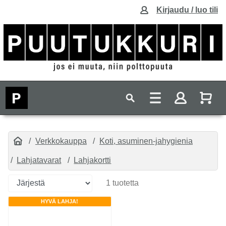
Kirjaudu / luo tili
Verkkokauppa
Koti, asuminen-jahygienia
Lahjatavarat
Lahjakortti
1 tuotetta
HYVÄ LAHJA!