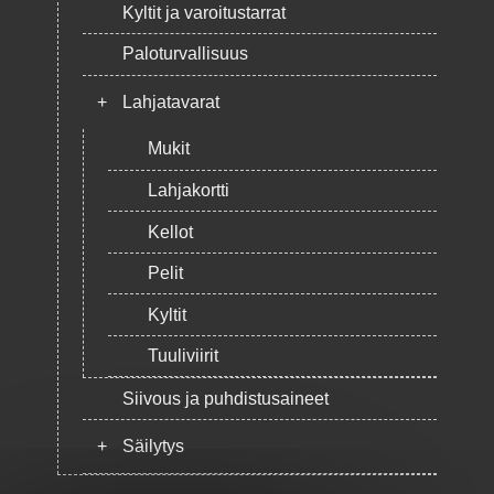
Kyltit ja varoitustarrat
Paloturvallisuus
+
Lahjatavarat
Mukit
Lahjakortti
Kellot
Pelit
Kyltit
Tuuliviirit
Siivous ja puhdistusaineet
+
Säilytys