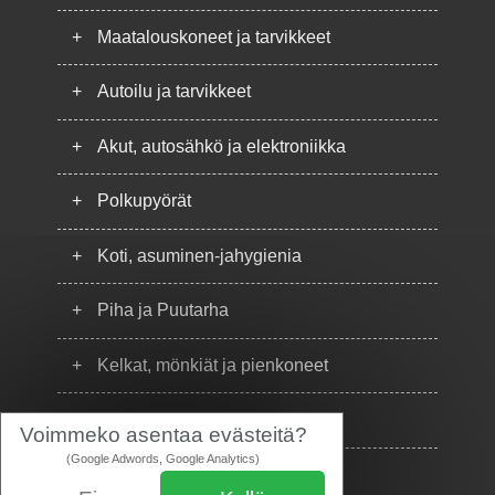
+
Maatalouskoneet ja tarvikkeet
+
Autoilu ja tarvikkeet
+
Akut, autosähkö ja elektroniikka
+
Polkupyörät
+
Koti, asuminen-jahygienia
+
Piha ja Puutarha
+
Kelkat, mönkiät ja pienkoneet
+
Puhelimet
Voimmeko asentaa evästeitä?
(Google Adwords, Google Analytics)