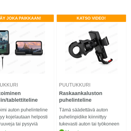
ÄY JOKA PAIKKAAN!
KATSO VIDEO!
UKKURI
PUUTUKKURI
toiminen
Raskaankaluston
in/tablettiteline
puhelinteline
imi auton puhelinteline
Tämä säädettävä auton
ttyy kojelautaan helposti
puhelinpidike kiinnittyy
ruuveja tai pysyviä
tukevasti auton tai työkoneen
sia. ...
sisäkahvaan, putkeen t...