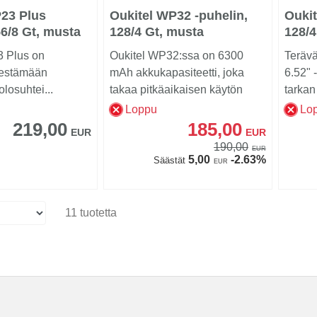
23 Plus
Oukitel WP32 -puhelin,
Oukit
56/8 Gt, musta
128/4 Gt, musta
128/4
3 Plus on
Oukitel WP32:ssa on 6300
Terävä
kestämään
mAh akkukapasiteetti, joka
6.52" 
losuhtei...
takaa pitkäaikaisen käytön
tarka
ilman huolta akun lo...
rakenn
Loppu
Lo
219,00
185,00
EUR
EUR
190,00
EUR
5,00
-2.63%
Säästät
EUR
11 tuotetta