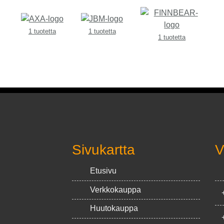
1 tuotetta
1 tuotetta
1 tuotetta
Sivukartta
V
Etusivu
Verkkokauppa
Huutokauppa