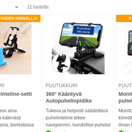
11 tuotetta
 YHDEN HINNALLA!
K
RI
PUUTUKKURI
PUUT
inteline-setti
360° Kääntyvä
Moni
Autopuhelinpidike
puhel
esi aina
Tukeva ja helposti säädettävä
Monito
ja kätevästi
puhelinteline tekee
kiinni
tona, toimistossa
navigoinnin, handsfree-puhelut
ilman 
ällä k...
ja musiikin käytön...
muutok