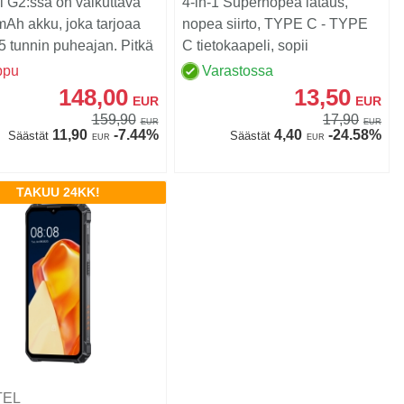
l G2:ssa on vaikuttava
4-in-1 Supernopea lataus,
Ah akku, joka tarjoaa
nopea siirto, TYPE C - TYPE
5 tunnin puheajan. Pitkä
C tietokaapeli, sopii
sto o...
Samsungille, iPhone 15-...
ppu
Varastossa
148,00
13,50
EUR
EUR
159,90
17,90
EUR
EUR
11,90
-7.44%
4,40
-24.58%
Säästät
Säästät
EUR
EUR
TAKUU 24KK!
TEL