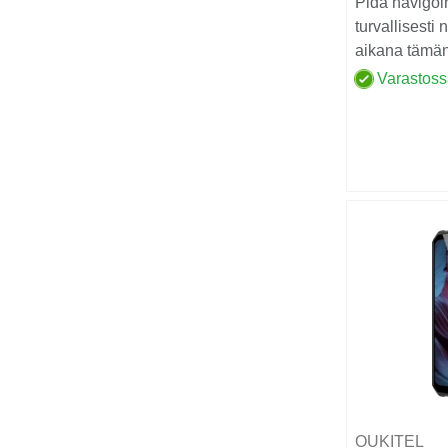
Pidä navigoin
turvallisesti 
aikana tämän
puhelinpidikk
Varastos
OUKITEL