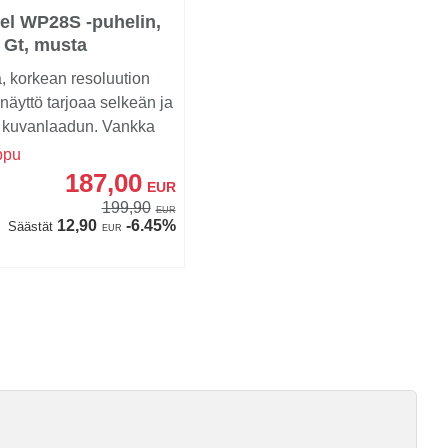
el WP28S -puhelin,
 Gt, musta
, korkean resoluution
-näyttö tarjoaa selkeän ja
n kuvanlaadun. Vankka
e yhd...
ppu
187,00
EUR
199,90
EUR
12,90
-6.45%
Säästät
EUR