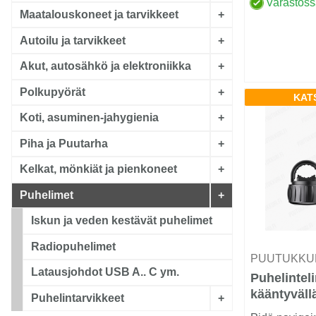
Varastos
Maatalouskoneet ja tarvikkeet
+
Autoilu ja tarvikkeet
+
Akut, autosähkö ja elektroniikka
+
Polkupyörät
+
KAT
Koti, asuminen-jahygienia
+
Piha ja Puutarha
+
Kelkat, mönkiät ja pienkoneet
+
Puhelimet
+
Iskun ja veden kestävät puhelimet
Radiopuhelimet
PUUTUKKU
Latausjohdot USB A.. C ym.
Puhelintel
kääntyvällä
Puhelintarvikkeet
+