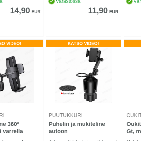
sa
Varastossa
Va
14,90
11,90
EUR
EUR
SO VIDEO!
KATSO VIDEO!
RI
PUUTUKKURI
OUKI
ine 360°
Puhelin ja mukiteline
Oukit
 varrella
autoon
Gt, 