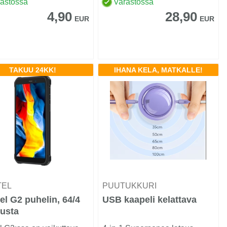
rastossa
Varastossa
4,90
28,90
EUR
EUR
TAKUU 24KK!
IHANA KELA, MATKALLE!
TEL
PUUTUKKURI
el G2 puhelin, 64/4
USB kaapeli kelattava
musta