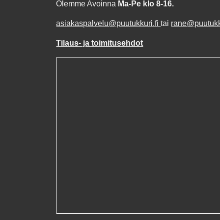
Olemme Avoinna
Ma-Pe klo 8-16.
asiakaspalvelu@puutukkuri.fi
tai
rane@puutukku
Tilaus- ja toimitusehdot