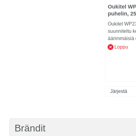
Oukitel WP
puhelin, 2
Oukitel WP2
suunniteltu 
äärimmäisiä o
Loppu
Brändit