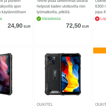
ti ja puhelin
Teline pitää tärkeimmät tavarat
Oukite
näkyvillä ajon
helposti käden ulottuvilla niin
6300 m
 käytännöllisen
työmatkoilla, pitkillä
jopa 4
ee...
automatkoill...
akunke
sa
Varastossa
Lo
24,90
72,50
EUR
EUR
OUKITEL
OUKI