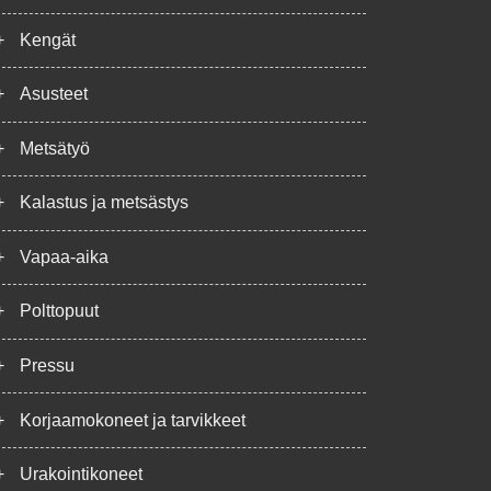
+
Kengät
+
Asusteet
+
Metsätyö
+
Kalastus ja metsästys
+
Vapaa-aika
+
Polttopuut
+
Pressu
+
Korjaamokoneet ja tarvikkeet
+
Urakointikoneet