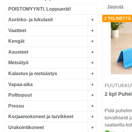
POISTOMYYNTI, Loppuerät!
2 TELINETTÄ
Aurinko- ja lukulasit
+
Vaatteet
+
Kengät
+
Asusteet
+
Metsätyö
+
Kalastus ja metsästys
+
Vapaa-aika
+
PUUTUKKU
2 kpl Puhel
Polttopuut
+
Pressu
+
Pidä puhelim
Korjaamokoneet ja tarvikkeet
+
turvallisesti 
saatavilla ko
Urakointikoneet
+
sekä autossa t