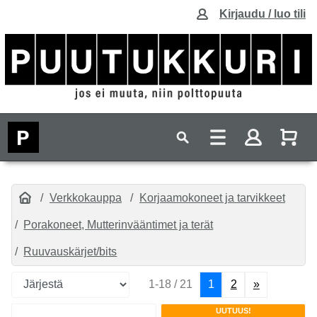
Kirjaudu / luo tili
Verkkokauppa
Korjaamokoneet ja tarvikkeet
Porakoneet, Mutterinvääntimet ja terät
Ruuvauskärjet/bits
1-18 / 21
1
2
»
UUTUUS!