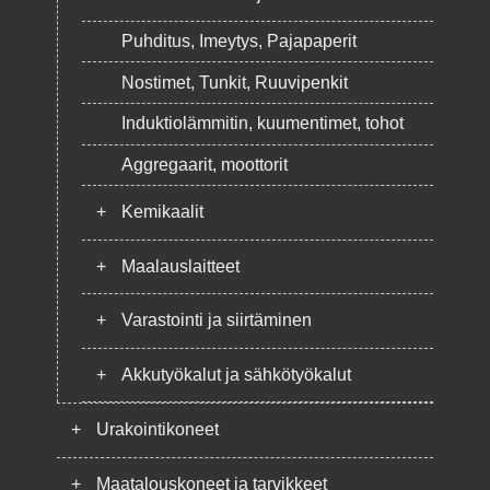
Puhditus, Imeytys, Pajapaperit
Nostimet, Tunkit, Ruuvipenkit
Induktiolämmitin, kuumentimet, tohot
Aggregaarit, moottorit
+
Kemikaalit
+
Maalauslaitteet
+
Varastointi ja siirtäminen
+
Akkutyökalut ja sähkötyökalut
+
Urakointikoneet
+
Maatalouskoneet ja tarvikkeet