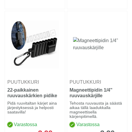
PUUTUKKURI
PUUTUKKURI
22-paikkainen
Magneettipidin 1/4"
ruuvauskärkien pidike
ruuvauskärjille
karabiinikoukulla
Pidä ruuvitaltan kärjet aina
Tehosta ruuvausta ja säästä
järjestyksessä ja helposti
aikaa tällä laadukkalla
saatavilla!
magneettisella
kärjenpitimellä.
Varastossa
Varastossa