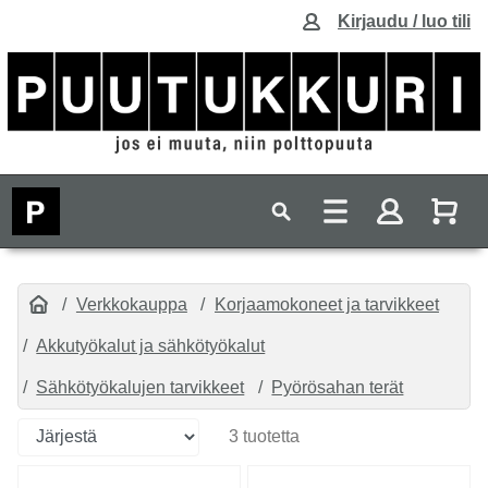
Kirjaudu / luo tili
Verkkokauppa
Korjaamokoneet ja tarvikkeet
Akkutyökalut ja sähkötyökalut
Sähkötyökalujen tarvikkeet
Pyörösahan terät
3 tuotetta