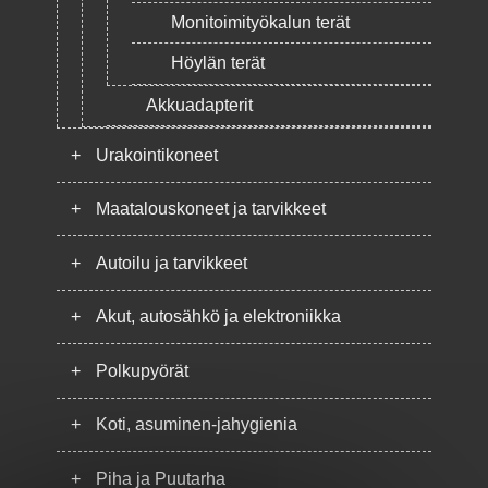
Monitoimityökalun terät
Höylän terät
Akkuadapterit
+
Urakointikoneet
+
Maatalouskoneet ja tarvikkeet
+
Autoilu ja tarvikkeet
+
Akut, autosähkö ja elektroniikka
+
Polkupyörät
+
Koti, asuminen-jahygienia
+
Piha ja Puutarha