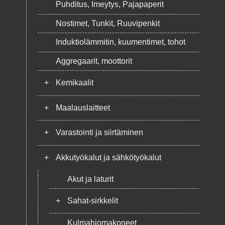
Puhditus, Imeytys, Pajapaperit
Nostimet, Tunkit, Ruuvipenkit
Induktiolämmitin, kuumentimet, tohot
Aggregaarit, moottorit
+
Kemikaalit
+
Maalauslaitteet
+
Varastointi ja siirtäminen
+
Akkutyökalut ja sähkötyökalut
Akut ja laturit
+
Sahat-sirkkelit
Kulmahiomakoneet