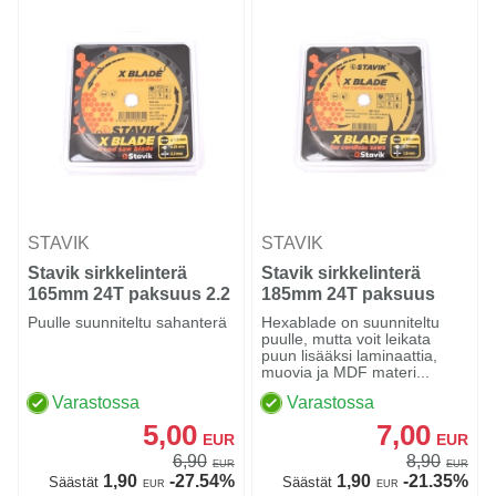
STAVIK
STAVIK
Stavik sirkkelinterä
Stavik sirkkelinterä
165mm 24T paksuus 2.2
185mm 24T paksuus
mm
1.8mm
Puulle suunniteltu sahanterä
Hexablade on suunniteltu
puulle, mutta voit leikata
puun lisääksi laminaattia,
muovia ja MDF materi...
Varastossa
Varastossa
5,00
7,00
EUR
EUR
6,90
8,90
EUR
EUR
1,90
-27.54%
1,90
-21.35%
Säästät
Säästät
EUR
EUR