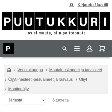
Kirjaudu / luo tili
Verkkokauppa
Maatalouskoneet ja tarvikkeet
Öljyt,-nesteet,-pesuaineet ja rasvaus
Öljyt
Moottoriöljy
6 tuotetta