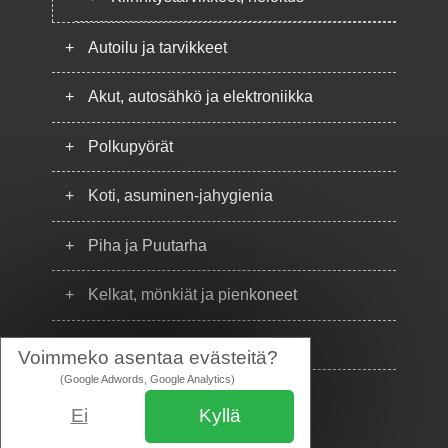
+
Autoilu ja tarvikkeet
+
Akut, autosähkö ja elektroniikka
+
Polkupyörät
+
Koti, asuminen-jahygienia
+
Piha ja Puutarha
+
Kelkat, mönkiät ja pienkoneet
+
Puhelimet
Voimmeko asentaa evästeitä?
(Google Adwords, Google Analytics)
Ei
Kyllä