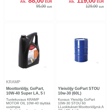
88,00
119,00
Alk.
EUR
Alk.
EUR
95,00
129,00
EUR
EUR
KRAMP
Moottoriöljy, GoPart,
Yleisöljy GoPart STOU
10W-40 Super LA, 5 l
10w-30 (60L)
Tuotekuvaus KRAMP
Kuvaus Yleisöljy GoPart
MOTOR OIL 10W-40 täyttää
10W-30 STOU 60
uusimpia
LLuokitukset:Moottoriöljynä:API