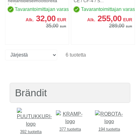
nelitahtidieselmoottoreita
CE / CF-4 / S...
koske...
Tavarantoimittajan varastossa
Tavarantoimittajan varasto
32,00
255,00
Alk.
EUR
Alk.
EUR
35,00
289,00
EUR
EUR
6 tuotetta
Brändit
377 tuotetta
194 tuotetta
392 tuotetta