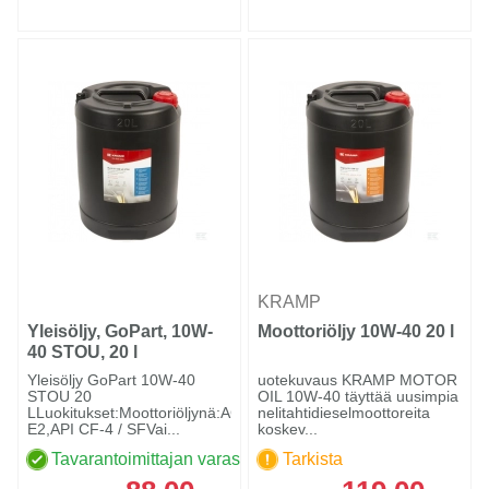
KRAMP
Yleisöljy, GoPart, 10W-
Moottoriöljy 10W-40 20 l
40 STOU, 20 l
Yleisöljy GoPart 10W-40
uotekuvaus KRAMP MOTOR
STOU 20
OIL 10W-40 täyttää uusimpia
LLuokitukset:Moottoriöljynä:ACEA
nelitahtidieselmoottoreita
E2,API CF-4 / SFVai...
koskev...
Tavarantoimittajan varastossa
Tarkista