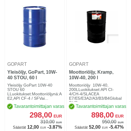
GOPART
GOPART
Yleisöljy, GoPart, 10W-
Moottoriöljy, Kramp,
40 STOU, 60 l
10W-40, 200 l
Yleisöljy GoPart 10W-40
Moottoriöljy 10W-40,
STOU 60
200LLuokitukset:API CI-
LLuokitukset:Moottoriöljynä:ACEA
4/CH-4/SLACEA
E2,API CF-4 / SFVai...
E7/E5/E3A2/A3/B3/B4Global
DHD-...
Tavarantoimittajan varastossa
Tavarantoimittajan varasto
298,00
898,00
EUR
EUR
310,00
950,00
EUR
EUR
12,00
-3.87%
52,00
-5.47%
Säästät
Säästät
EUR
EUR