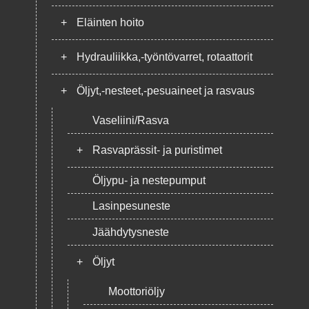
+
Eläinten hoito
+
Hydrauliikka,-työntövarret, rotaattorit
+
Öljyt,-nesteet,-pesuaineet ja rasvaus
Vaseliini/Rasva
+
Rasvaprässit- ja puristimet
Öljypu- ja nestepumput
Lasinpesuneste
Jäähdytysneste
+
Öljyt
Moottoriöljy