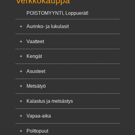
Verkkokauppa
POISTOMYYNTI, Loppuerät!
+
Aurinko- ja lukulasit
+
Vaatteet
+
Kengät
+
Asusteet
+
Metsätyö
+
Kalastus ja metsästys
+
Vapaa-aika
+
Polttopuut