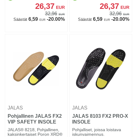
26,37
26,37
EUR
EUR
32,96
32,96
EUR
EUR
6,59
-20.00%
6,59
-20.00%
Säästät
Säästät
EUR
EUR
JALAS
JALAS
Pohjallinen JALAS FX2
JALAS 8103 FX2 PRO-X
VIP SAFETY INSOLE
INSOLE
JALAS® 8218, Pohjallinen,
Pohjalliset, joissa loistava
kaksinkertaiset Poron XRD®
iskunvaimennus.