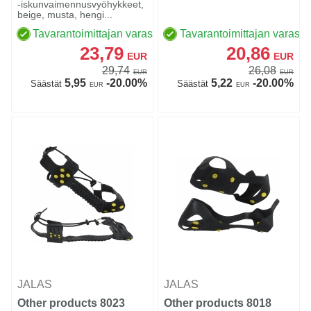
-iskunvaimennusvyöhykkeet,
beige, musta, hengi...
Tavarantoimittajan varastossa
Tavarantoimittajan varasto
23,79
20,86
EUR
EUR
29,74
26,08
EUR
EUR
5,95
-20.00%
5,22
-20.00%
Säästät
Säästät
EUR
EUR
JALAS
JALAS
Other products 8023
Other products 8018