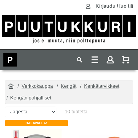
Kirjaudu / luo tili
Verkkokauppa
Kengät
Kenkätarvikkeet
Kengän pohjalliset
10 tuotetta
HALAVALLA!