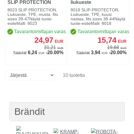
SLIP PROTECTION
liukueste
8023 SLIP PROTECTION,
8018 SLIP-PROTECTOR,
Liukueste, TPE, musta, fits
Liukueste, TPE, kuusi
sizes 39-47Näytä tuote-
nastaa, fits sizes 38-44Näytä
esiteMalli: 8023
tuote-esiteMalli: 8018
Tavarantoimittajan varastossa
Tavarantoimittajan varasto
24,97
15,74
EUR
EUR
31,21
19,68
EUR
EUR
6,24
-20.00%
3,94
-20.00%
Säästät
Säästät
EUR
EUR
10 tuotetta
Brändit