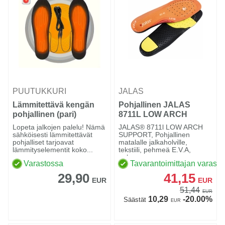
PUUTUKKURI
JALAS
Lämmitettävä kengän
Pohjallinen JALAS
pohjallinen (pari)
8711L LOW ARCH
Lopeta jalkojen palelu! Nämä
JALAS® 8711l LOW ARCH
sähköisesti lämmitettävät
SUPPORT, Pohjallinen
pohjalliset tarjoavat
matalalle jalkaholville,
lämmityselementit koko...
tekstiili, pehmeä E.V.A,
polyes...
Varastossa
Tavarantoimittajan varasto
29,90
41,15
EUR
EUR
51,44
EUR
10,29
-20.00%
Säästät
EUR