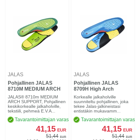
JALAS
JALAS
Pohjallinen JALAS
Pohjallinen JALAS
8710M MEDIUM ARCH
8709H High Arch
JALAS® 8710m MEDIUM
Korkealle jalkaholville
ARCH SUPPORT, Pohjallinen
suunniteltu pohjallinen, joka
keskikorkealle jalkaholville,
tekee Jalas-jalkineistasi
tekstiili, pehmeä E.V.A...
entistäkin mukavamm...
Tavarantoimittajan varastossa
Tavarantoimittajan varasto
41,15
41,15
EUR
EUR
51,44
51,44
EUR
EUR