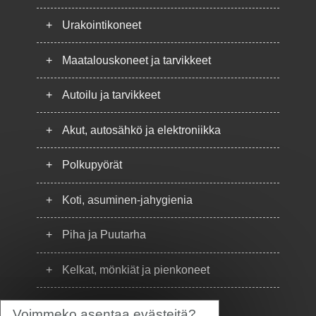
+
Urakointikoneet
+
Maatalouskoneet ja tarvikkeet
+
Autoilu ja tarvikkeet
+
Akut, autosähkö ja elektroniikka
+
Polkupyörät
+
Koti, asuminen-jahygienia
+
Piha ja Puutarha
+
Kelkat, mönkiät ja pienkoneet
+
Puhelimet
Voimmeko asentaa evästeitä?