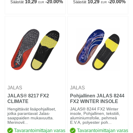
10,29
-20.00%
10,29
-20.00%
Säästät
Säästät
EUR
EUR
JALAS
JALAS
JALAS® 8217 FX2
Pohjallinen JALAS 8244
CLIMATE
FX2 WINTER INSOLE
Hengittävät lisäpohjalliset,
JALAS® 8244 FX2 Winter
jotka parantavat Jalas-
insole, Pohjallinen, tekstiili,
saappaiden mukavuutta.
aluminiumsfolie, pehmeä
Merinovil...
E.V.A, polyester poh...
Tavarantoimittajan varastossa
Tavarantoimittajan varasto