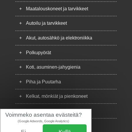
+
Maatalouskoneet ja tarvikkeet
+
Autoilu ja tarvikkeet
+
Akut, autosähkö ja elektroniikka
+
Polkupyörät
+
Koti, asuminen-jahygienia
+
Piha ja Puutarha
+
Kelkat, mönkiät ja pienkoneet
+
Puhelimet
Voimmeko asentaa evästeitä?
(Google Adwords, Google Analytics)
Ei
Kyllä