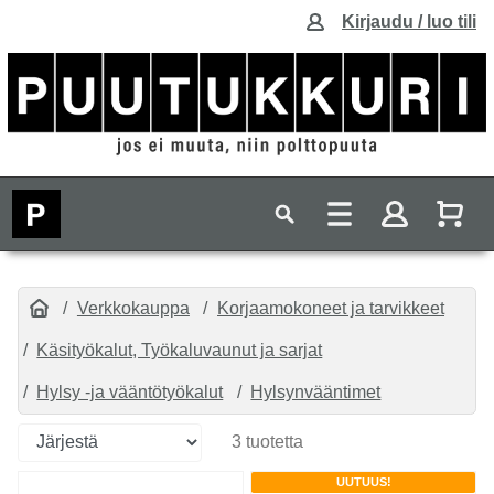
Kirjaudu / luo tili
Verkkokauppa
Korjaamokoneet ja tarvikkeet
Käsityökalut, Työkaluvaunut ja sarjat
Hylsy -ja vääntötyökalut
Hylsynvääntimet
3 tuotetta
UUTUUS!