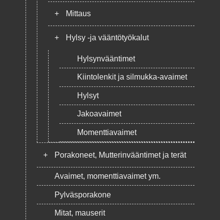
+
Mittaus
+
Hylsy -ja vääntötyökalut
Hylsynvääntimet
Kiintolenkit ja silmukka-avaimet
Hylsyt
Jakoavaimet
Momenttiavaimet
+
Porakoneet, Mutterinvääntimet ja terät
Avaimet, momenttiavaimet ym.
Pylväsporakone
Mitat, mauserit